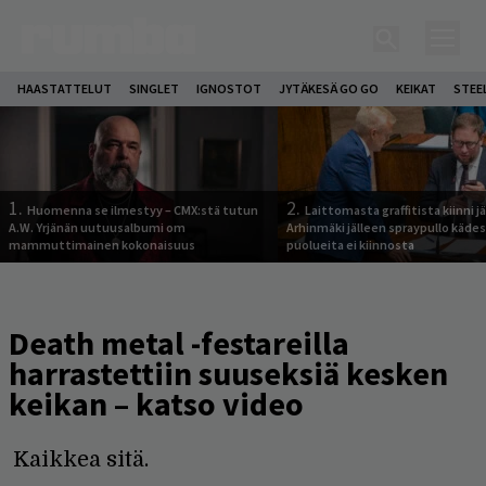
HAASTATTELUT
SINGLET
IGNOSTOT
JYTÄKESÄ GO GO
KEIKAT
STEE
1.
2.
Huomenna se ilmestyy – CMX:stä tutun
Laittomasta graffitista kiinni 
A.W. Yrjänän uutuusalbumi om
Arhinmäki jälleen spraypullo kädes
mammuttimainen kokonaisuus
puolueita ei kiinnosta
Death metal -festareilla
harrastettiin suuseksiä kesken
keikan – katso video
Kaikkea sitä.