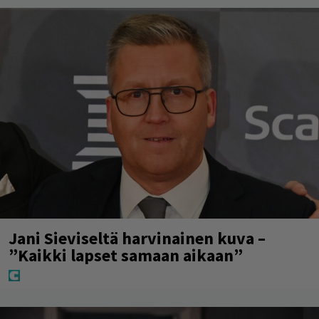
Jani Sieviseltä harvinainen kuva –
”Kaikki lapset samaan aikaan”