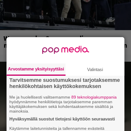
Weezer palaa Suomeen yli
neljännesvuosisadan odotuksen jälkeen
Arvostamme yksityisyyttäsi
Valintasi
Tarvitsemme suostumuksesi tarjotaksemme
henkilökohtaisen käyttökokemuksen
Me ja huolellisesti valitsemamme
89 teknologiakumppania
hyödynnämme henkilötietoja tarjotaksemme paremman
käyttäjäkokemuksen sekä kohdentaaksemme sisältöä ja
mainoksia.
Hyväksymällä suostut tietojesi käyttöön seuraavasti
Käytämme laitetunnisteita ja tallennamme evästeitä