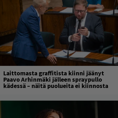
Laittomasta graffitista kiinni jäänyt
Paavo Arhinmäki jälleen spraypullo
kädessä – näitä puolueita ei kiinnosta