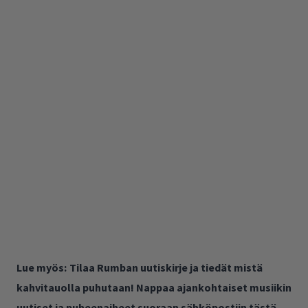
Lue myös:
Tilaa Rumban uutiskirje ja tiedät mistä
kahvitauolla puhutaan! Nappaa ajankohtaiset musiikin
uutiset ja puheenaiheet suoraan sähköpostiin tästä.