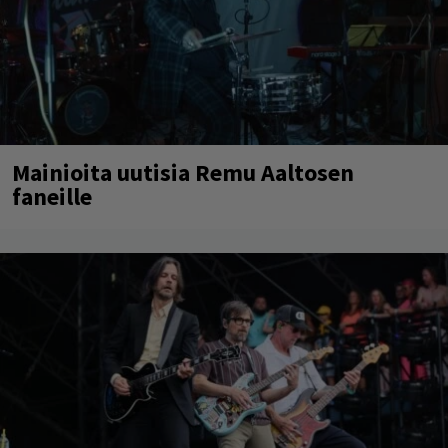
Mainioita uutisia Remu Aaltosen
faneille