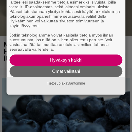
laitteellesi saadaksemme tietoja esimerkiksi sivuista, joilla
vierailit, IP-osoitteestasi sekä laitteesi ominaisuuksista.
Pääset tutustumaan yksityiskohtaisesti käyttötarkoituksiin ja
teknologiakumppaneihimme seuraavalla välilehdellä.
Hylkääminen voi vaikuttaa sivuston toimivuuteen ja
käytettävyyteen.
Jotkin teknologiamme voivat käsitellä tietoja myös ilman
suostumusta, jos niillä on siihen oikeutettu peruste. Voit
Mainio ohjelmatoimisto juhlii
vastustaa tätä tai muuttaa asetuksiasi milloin tahansa
Helsingissä 10-vuotista taivaltaan –
seuraavalla välilehdellä.
ilmaistapahtumassa loistoesiintyjät
Hyväksyn kaikki
Omat valintani
Tietosuojakäytäntömme