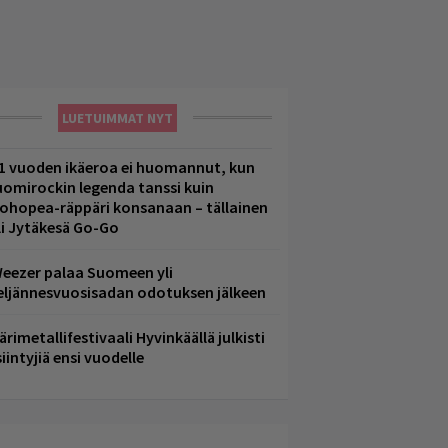
LUETUIMMAT NYT
1 vuoden ikäeroa ei huomannut, kun
uomirockin legenda tanssi kuin
lohopea-räppäri konsanaan – tällainen
li Jytäkesä Go-Go
eezer palaa Suomeen yli
eljännesvuosisadan odotuksen jälkeen
ärimetallifestivaali Hyvinkäällä julkisti
iintyjiä ensi vuodelle