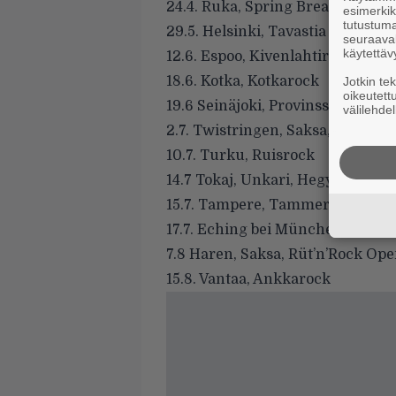
24.4. Ruka, Spring Break
esimerkiks
tutustuma
29.5. Helsinki, Tavastia
seuraaval
käytettäv
12.6. Espoo, Kivenlahtirock
18.6. Kotka, Kotkarock
Jotkin te
oikeutett
19.6 Seinäjoki, Provinssirock
välilehdel
2.7. Twistringen, Saksa, Re-Load 
10.7. Turku, Ruisrock
14.7 Tokaj, Unkari, Hegyalja Festi
15.7. Tampere, Tammerfest
17.7. Eching bei München, Saksa,
7.8 Haren, Saksa, Rüt’n’Rock Ope
15.8. Vantaa, Ankkarock