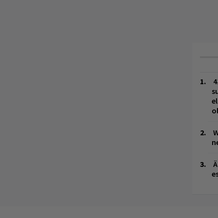
4
s
e
o
W
n
Ä
es