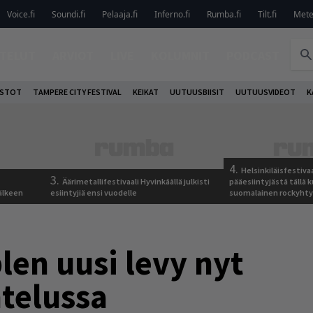
Voice.fi
Soundi.fi
Pelaaja.fi
Inferno.fi
Rumba.fi
Tilt.fi
Metel
TELUT
ARVIOT
LIVE
KOLUMNIT
PODCAST
OSTOT
TAMPERE CITY FESTIVAL
KEIKAT
UUTUUSBIISIT
UUTUUSVIDEOT
K
4.
Helsinkiläisfestiva
3.
Äärimetallifestivaali Hyvinkäällä julkisti
pääesiintyjästä tällä k
älkeen
esiintyjiä ensi vuodelle
suomalainen rockyhty
en uusi levy nyt
telussa