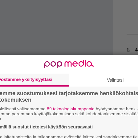
4
s
e
o
vostamme yksityisyyttäsi
Valintasi
H
v
on tuottanut muun muassa
Anna Puun
,
Von
semme suostumuksesi tarjotaksemme henkilökohtai
r
kanssa työskennellyt Lasse Kurki.
ökokemuksen
p
ecoveries, julkaistiin liki tasan kaksi vuotta
lellisesti valitsemamme
89 teknologiakumppania
hyödynnämme henkilö
semme paremman käyttäjäkokemuksen sekä kohdentaaksemme sisältöä
T
a.
e
ällä suostut tietojesi käyttöön seuraavasti
Y
laitetunnisteita ja tallennamme evästeitä laitteellesi saadaksemme tie