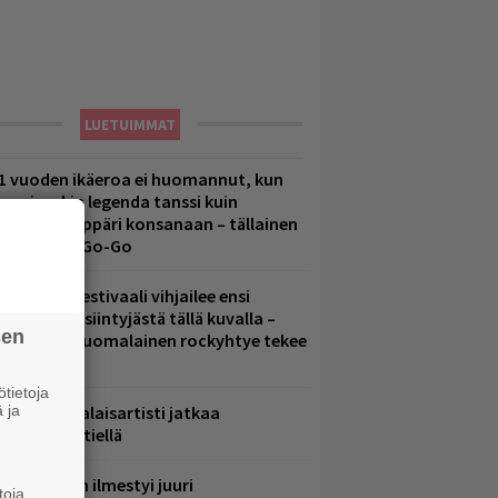
LUETUIMMAT
1 vuoden ikäeroa ei huomannut, kun
uomirockin legenda tanssi kuin
lohopea-räppäri konsanaan – tällainen
li Jytäkesä Go-Go
elsinkiläisfestivaali vihjailee ensi
uoden pääesiintyjästä tällä kuvalla –
sen
akastettu suomalainen rockyhtye tekee
aluun?
tietoja
 ja
ämä suomalaisartisti jatkaa
nnätyksien tiellä
le Areenaan ilmestyi juuri
toja