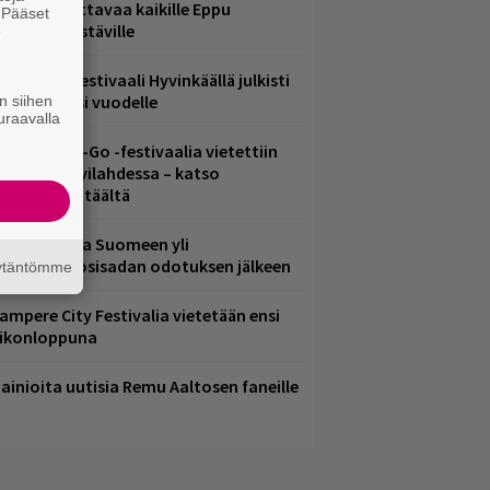
akkokatsottavaa kaikille Eppu
. Pääset
ormaalin ystäville
e
ärimetallifestivaali Hyvinkäällä julkisti
iintyjiä ensi vuodelle
n siihen
uraavalla
ytäkesä Go-Go -festivaalia vietettiin
elsingin Suvilahdessa – katso
uvagalleria täältä
eezer palaa Suomeen yli
eljännesvuosisadan odotuksen jälkeen
äytäntömme
ampere City Festivalia vietetään ensi
iikonloppuna
ainioita uutisia Remu Aaltosen faneille