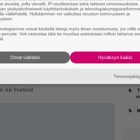
p
i sivuista, joilla vierailit, IP-osoitteestasi sekä laitteesi ominaisuuksista
N
an yksityiskohtaisesti käyttötarkoituksiin ja teknologiakumppaneihimm
la välilehdellä. Hylkääminen voi vaikuttaa sivuston toimivuuteen ja
yyteen.
Ä
es
knologiamme voivat käsitellä tietoja myös ilman suostumusta, jos niillä o
u peruste. Voit vastustaa tätä tai muuttaa asetuksiasi milloin tahansa se
lä.
J
Festival
H
k
Omat valintani
Hyväksyn kaikki
val
W
n
Tietosuojak
 Sonnenrot Festival
T
n-Air Festival
v
M