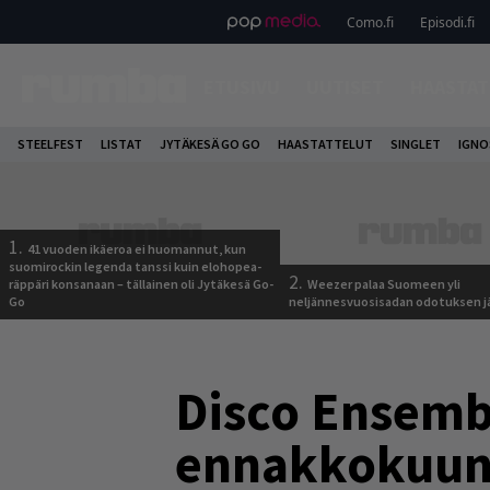
Como.fi
Episodi.fi
ETUSIVU
UUTISET
HAASTAT
STEELFEST
LISTAT
JYTÄKESÄ GO GO
HAASTATTELUT
SINGLET
IGN
1.
41 vuoden ikäeroa ei huomannut, kun
suomirockin legenda tanssi kuin elohopea-
2.
räppäri konsanaan – tällainen oli Jytäkesä Go-
Weezer palaa Suomeen yli
Go
neljännesvuosisadan odotuksen j
Disco Ensembl
ennakkokuun