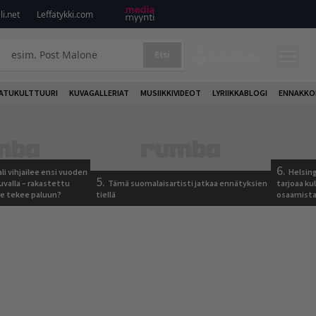
i.net
Leffatykki.com
Etsi
KIRJAUDU
ATUKULTTUURI
KUVAGALLERIAT
MUSIIKKIVIDEOT
LYRIIKKABLOGI
ENNAKKO
6.
ali vihjailee ensi vuoden
Helsing
5.
uvalla – rakastettu
Tämä suomalaisartisti jatkaa ennätyksien
tarjoaa ku
e tekee paluun?
tiellä
osaamista j