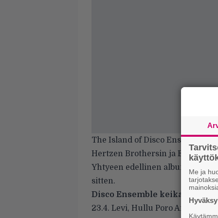
Ar
The Island of Disco Ensemblen 
Tarvit
Hertzen Brothersin
ja
Egotripin
käytt
Yhtyeen edellinen albumi, Magic R
Me ja huo
tarjotak
sitten.
mainoksi
Disco Ensemble keikalla:
Hyväksym
23.4. Levi, Hullu Poro Areena
Käytämme 