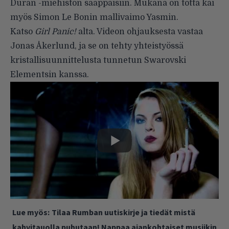
Duran -miehistön saappaisiin. Mukana on totta kai
myös Simon Le Bonin mallivaimo Yasmin.
Katso
Girl Panic!
alta. Videon ohjauksesta vastaa
Jonas Åkerlund, ja se on tehty yhteistyössä
kristallisuunnittelusta tunnetun Swarovski
Elementsin kanssa.
Lue myös:
Tilaa Rumban uutiskirje ja tiedät mistä
kahvitauolla puhutaan! Nappaa ajankohtaiset musiikin