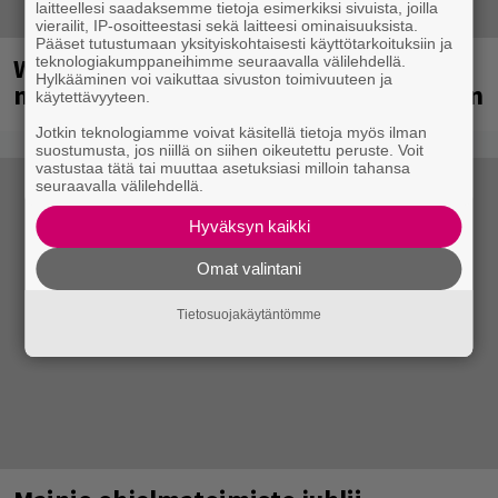
laitteellesi saadaksemme tietoja esimerkiksi sivuista, joilla
vierailit, IP-osoitteestasi sekä laitteesi ominaisuuksista.
Pääset tutustumaan yksityiskohtaisesti käyttötarkoituksiin ja
Weezer palaa Suomeen yli
teknologiakumppaneihimme seuraavalla välilehdellä.
Hylkääminen voi vaikuttaa sivuston toimivuuteen ja
neljännesvuosisadan odotuksen jälkeen
käytettävyyteen.
Jotkin teknologiamme voivat käsitellä tietoja myös ilman
suostumusta, jos niillä on siihen oikeutettu peruste. Voit
vastustaa tätä tai muuttaa asetuksiasi milloin tahansa
seuraavalla välilehdellä.
Hyväksyn kaikki
Omat valintani
Tietosuojakäytäntömme