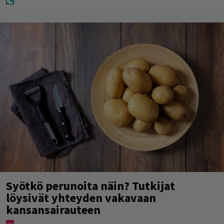
Syötkö perunoita näin? Tutkijat
löysivät yhteyden vakavaan
kansansairauteen