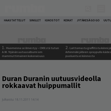
HAASTATTELUT
SINGLET
IGNOSTOT
KEIKAT
JYTÄKESÄ GO GO
UUTU
1.
2.
Huomenna se ilmestyy – CMX:stä tutun
Laittomasta graffitista kiinni 
A.W. Yrjänän uutuusalbumi om
Arhinmäki jälleen spraypullo kädes
mammuttimainen kokonaisuus
puolueita ei kiinnosta
Duran Duranin uutuusvideolla
rokkaavat huippumallit
Julkaistu:
18.11.2011 14:14