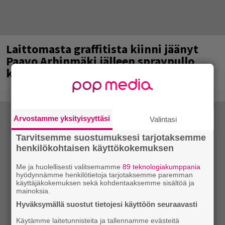
Laittomasta graffitista kiinni jäänyt
Paavo Arhinmäki jälleen spraypullo
kädessä – näitä puolueita ei kiinnosta
Arvostamme yksityisyyttäsi
Valintasi
Tarvitsemme suostumuksesi tarjotaksemme
henkilökohtaisen käyttökokemuksen
Me ja huolellisesti valitsemamme
89 teknologiakumppania
hyödynnämme henkilötietoja tarjotaksemme paremman
käyttäjäkokemuksen sekä kohdentaaksemme sisältöä ja
mainoksia.
Hyväksymällä suostut tietojesi käyttöön seuraavasti
Käytämme laitetunnisteita ja tallennamme evästeitä