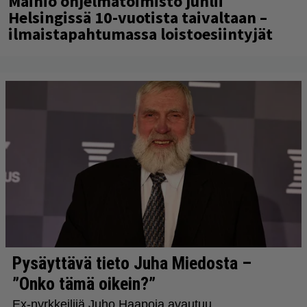
Mainio ohjelmatoimisto juhlii
Helsingissä 10-vuotista taivaltaan –
ilmaistapahtumassa loistoesiintyjät