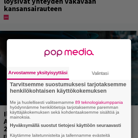
löysivät yhteyden vakavaan
kansansairauteen
Arvostamme yksityisyyttäsi
Valintasi
Tarvitsemme suostumuksesi tarjotaksemme
henkilökohtaisen käyttökokemuksen
Me ja huolellisesti valitsemamme
89 teknologiakumppania
hyödynnämme henkilötietoja tarjotaksemme paremman
Illalla tv:ssä: Perinteinen dekkari
käyttäjäkokemuksen sekä kohdentaaksemme sisältöä ja
mainoksia.
Agatha Christien hengessä – vuoden
Hyväksymällä suostut tietojesi käyttöön seuraavasti
2023 leffa tarjoaa murhamysteerin
Käytämme laitetunnisteita ja tallennamme evästeitä