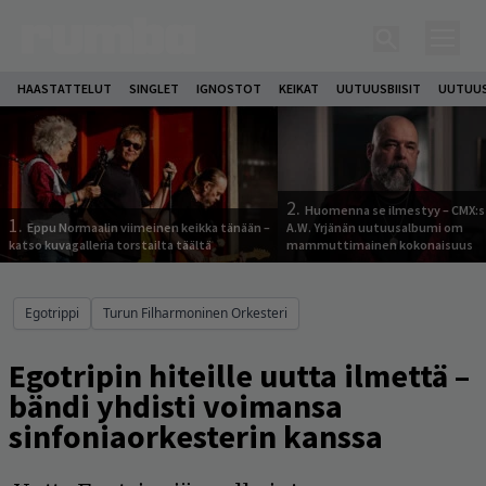
HAASTATTELUT
SINGLET
IGNOSTOT
KEIKAT
UUTUUSBIISIT
UUTUUS
2.
Huomenna se ilmestyy – CMX:s
1.
Eppu Normaalin viimeinen keikka tänään –
A.W. Yrjänän uutuusalbumi om
katso kuvagalleria torstailta täältä
mammuttimainen kokonaisuus
Egotrippi
Turun Filharmoninen Orkesteri
Egotripin hiteille uutta ilmettä –
bändi yhdisti voimansa
sinfoniaorkesterin kanssa