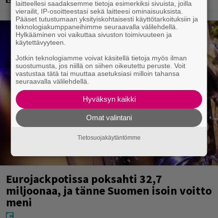
laitteellesi saadaksemme tietoja esimerkiksi sivuista, joilla
vierailit, IP-osoitteestasi sekä laitteesi ominaisuuksista.
Pääset tutustumaan yksityiskohtaisesti käyttötarkoituksiin ja
teknologiakumppaneihimme seuraavalla välilehdellä.
Hylkääminen voi vaikuttaa sivuston toimivuuteen ja
käytettävyyteen.
Jotkin teknologiamme voivat käsitellä tietoja myös ilman
suostumusta, jos niillä on siihen oikeutettu peruste. Voit
vastustaa tätä tai muuttaa asetuksiasi milloin tahansa
seuraavalla välilehdellä.
Hyväksyn kaikki
Omat valintani
Tietosuojakäytäntömme
Eurojackpotissa poksahti 32,7
miljoonaa, ja tänne Suomen isoin voitto
meni