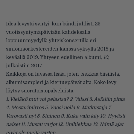
Idea levystä syntyi, kun bändi juhlisti 25-
vuotissyntymäpäiviään kahdeksalla
loppuunmyydyllä yhteiskonsertilla eri
sinfoniaorkestereiden kanssa syksyllä 2018 ja
keväällä 2019. Yhtyeen edellinen albumi,
10
,
julkaistiin 2017.
Keikkoja on luvassa lisää, joten tsekkaa biisilista,
albumisampleri ja kiertuepäivät alta. Koko levy
löytyy suoratoistopalveluista.
1. Vieläkö mut voi pelastaa? 2. Valssi 3. Asfaltin pinta
4. Mestaripiirros 5. Vuosi nolla 6. Matkustaja 7.
Varovasti nyt 8. Sininen 9. Kuka vain käy 10. Hyvästi
naiset 11. Mustat varjot 12. Unihiekkaa 13. Nämä ajat
eivät ole meitä varten