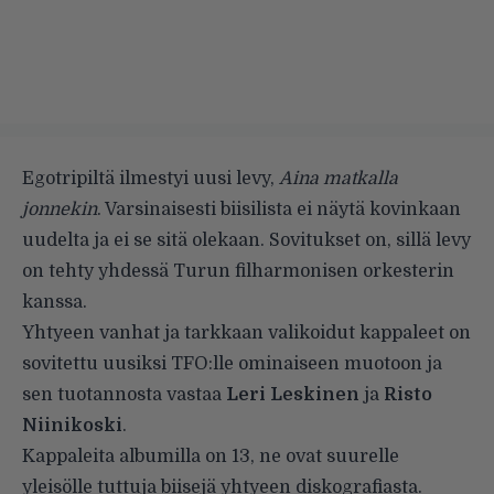
Egotripiltä ilmestyi uusi levy,
Aina matkalla
jonnekin
. Varsinaisesti biisilista ei näytä kovinkaan
uudelta ja ei se sitä olekaan. Sovitukset on, sillä levy
on tehty yhdessä Turun filharmonisen orkesterin
kanssa.
Yhtyeen vanhat ja tarkkaan valikoidut kappaleet on
sovitettu uusiksi TFO:lle ominaiseen muotoon ja
sen tuotannosta vastaa
Leri Leskinen
ja
Risto
Niinikoski
.
Kappaleita albumilla on 13, ne ovat suurelle
yleisölle tuttuja biisejä yhtyeen diskografiasta.