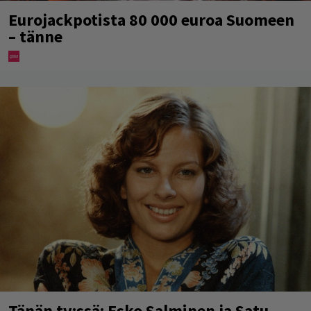
Eurojackpotista 80 000 euroa Suomeen
– tänne
Tänän tv:ssä: Esko Salminen ja Satu