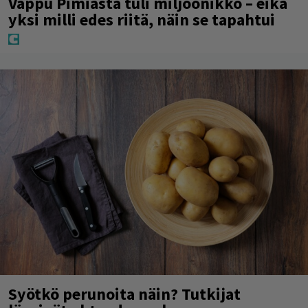
Vappu Pimiästä tuli miljoonikko – eikä
yksi milli edes riitä, näin se tapahtui
Syötkö perunoita näin? Tutkijat