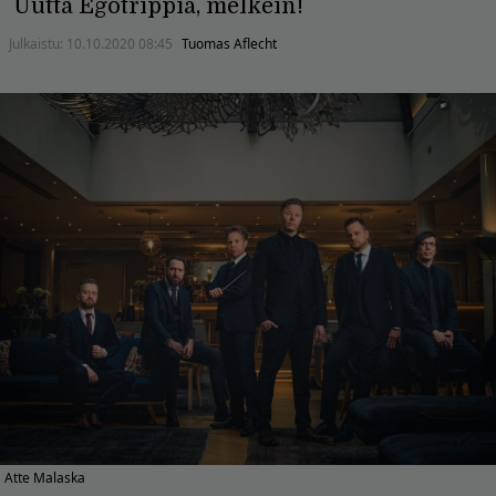
Uutta Egotrippiä, melkein!
Julkaistu:
10.10.2020 08:45
Tuomas Aflecht
Atte Malaska