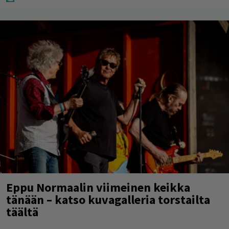
Eppu Normaalin viimeinen keikka
tänään – katso kuvagalleria torstailta
täältä