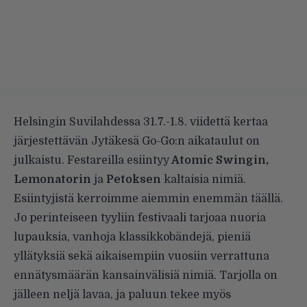
Helsingin Suvilahdessa 31.7.-1.8. viidettä kertaa
järjestettävän Jytäkesä Go-Go:n aikataulut on
julkaistu. Festareilla esiintyy
Atomic Swingin,
Lemonatorin
ja
Petoksen
kaltaisia nimiä.
Esiintyjistä kerroimme aiemmin enemmän
täällä
.
Jo perinteiseen tyyliin festivaali tarjoaa nuoria
lupauksia, vanhoja klassikkobändejä, pieniä
yllätyksiä sekä aikaisempiin vuosiin verrattuna
ennätysmäärän kansainvälisiä nimiä. Tarjolla on
jälleen neljä lavaa, ja paluun tekee myös