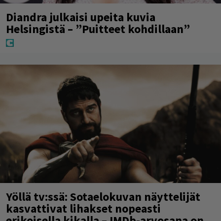
Diandra julkaisi upeita kuvia
Helsingistä – ”Puitteet kohdillaan”
Yöllä tv:ssä: Sotaelokuvan näyttelijät
kasvattivat lihakset nopeasti
erikoisella kikalla – IMDb-arvosana on