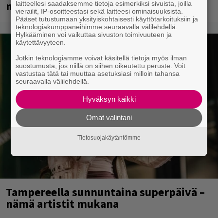
myös metalliklassikot-konsertti
laitteellesi saadaksemme tietoja esimerkiksi sivuista, joilla
vierailit, IP-osoitteestasi sekä laitteesi ominaisuuksista.
Pääset tutustumaan yksityiskohtaisesti käyttötarkoituksiin ja
teknologiakumppaneihimme seuraavalla välilehdellä.
Hylkääminen voi vaikuttaa sivuston toimivuuteen ja
käytettävyyteen.
Jotkin teknologiamme voivat käsitellä tietoja myös ilman
suostumusta, jos niillä on siihen oikeutettu peruste. Voit
vastustaa tätä tai muuttaa asetuksiasi milloin tahansa
seuraavalla välilehdellä.
Hyväksyn kaikki
Omat valintani
Tietosuojakäytäntömme
Tampereella sunnuntaina superpäivä –
nämä artistit mukana