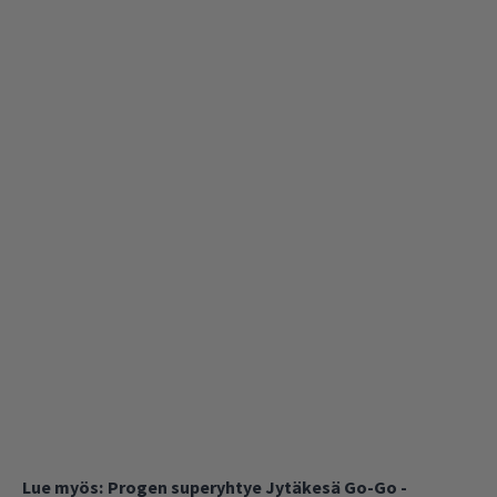
Lue myös:
Progen superyhtye Jytäkesä Go-Go -