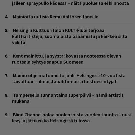
jälleen spraypullo kädessä – näitä puolueita ei kiinnosta
Mainioita uutisia Remu Aaltosen faneille
Helsingin Kulttuuritalon KULT-klubi tarjoaa
kulttiartisteja, suomalaista osaamista ja kaikkea siltä
väliltä
Kent mainittu, ja syystä: kovassa nosteessa olevan
ruotsalaisyhtye saapuu Suomeen
Mainio ohjelmatoimisto juhlii Helsingissä 10-vuotista
taivaltaan – ilmaistapahtumassa loistoesiintyjät
Tampereella sunnuntaina superpäivä – nämä artistit
mukana
Blind Channel palaa puolentoista vuoden tauolta – uusi
levy ja jättikeikka Helsingissä tulossa