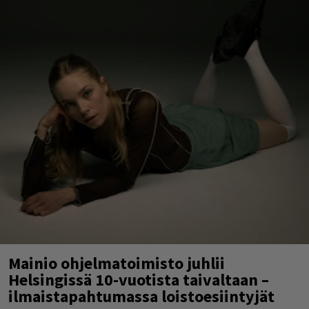
Mainio ohjelmatoimisto juhlii
Helsingissä 10-vuotista taivaltaan –
ilmaistapahtumassa loistoesiintyjät