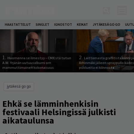
HAASTATTELUT
SINGLET
IGNOSTOT
KEIKAT
JYTÄKESÄ GO GO
UUTU
1.
2.
Huomenna se ilmestyy – CMX:stä tutun
Laittomasta graffitista kiinni 
A.W. Yrjänän uutuusalbumi om
Arhinmäki jälleen spraypullo kädes
mammuttimainen kokonaisuus
puolueita ei kiinnosta
jytäkesä go go
Ehkä se lämminhenkisin
festivaali Helsingissä julkisti
aikataulunsa