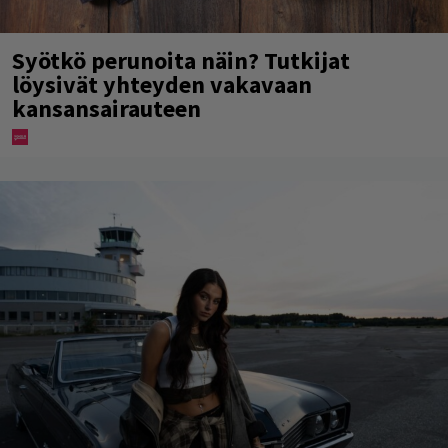
Syötkö perunoita näin? Tutkijat
löysivät yhteyden vakavaan
kansansairauteen