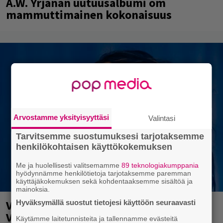
A.W. Yrjänän uutuusalbumi om
mammuttimainen kokonaisuus
Arvostamme yksityisyyttäsi
Valintasi
Tarvitsemme suostumuksesi tarjotaksemme
henkilökohtaisen käyttökokemuksen
Me ja huolellisesti valitsemamme
89 teknologiakumppania
hyödynnämme henkilötietoja tarjotaksemme paremman
käyttäjäkokemuksen sekä kohdentaaksemme sisältöä ja
mainoksia.
Valtava Yle 100 vuotta -tapahtuma
Hyväksymällä suostut tietojesi käyttöön seuraavasti
Veikkaus Arenalla syyskuussa – muista
Käytämme laitetunnisteita ja tallennamme evästeitä