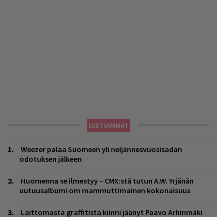
LUETUIMMAT
Weezer palaa Suomeen yli neljännesvuosisadan
odotuksen jälkeen
Huomenna se ilmestyy – CMX:stä tutun A.W. Yrjänän
uutuusalbumi om mammuttimainen kokonaisuus
Laittomasta graffitista kiinni jäänyt Paavo Arhinmäki