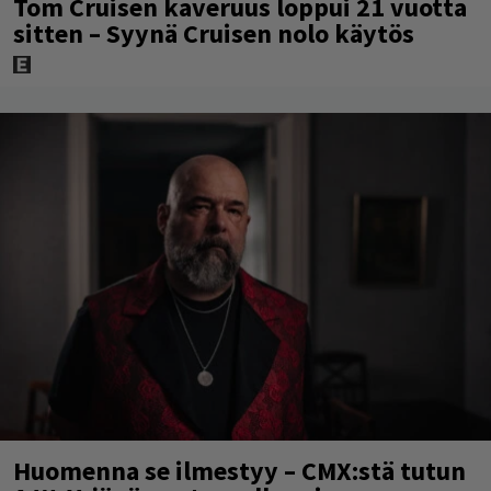
Tom Cruisen kaveruus loppui 21 vuotta
sitten – Syynä Cruisen nolo käytös
Huomenna se ilmestyy – CMX:stä tutun