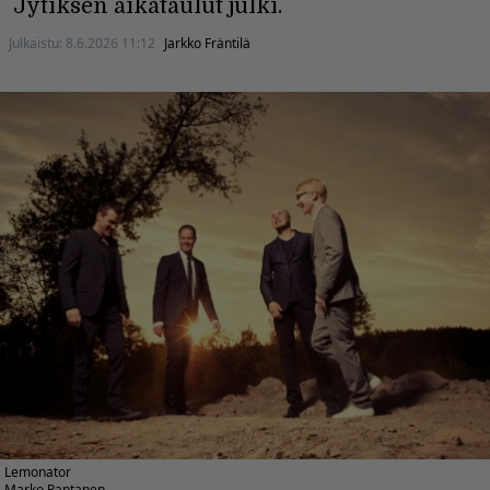
Jytiksen aikataulut julki.
Julkaistu:
8.6.2026 11:12
Jarkko Fräntilä
Lemonator
Marko Rantanen