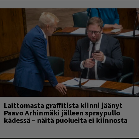
Laittomasta graffitista kiinni jäänyt
Paavo Arhinmäki jälleen spraypullo
kädessä – näitä puolueita ei kiinnosta