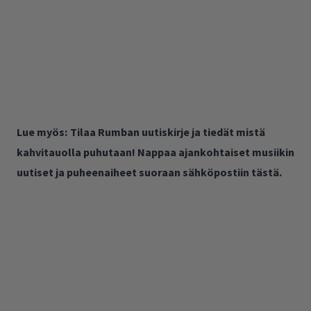
Lue myös:
Tilaa Rumban uutiskirje ja tiedät mistä
kahvitauolla puhutaan! Nappaa ajankohtaiset musiikin
uutiset ja puheenaiheet suoraan sähköpostiin tästä.