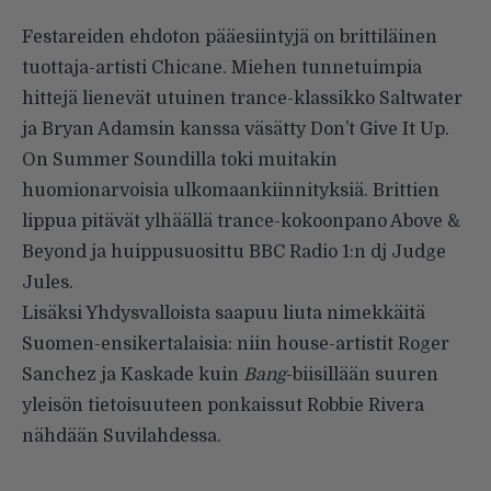
Festareiden ehdoton pääesiintyjä on brittiläinen
tuottaja-artisti
Chicane
. Miehen tunnetuimpia
hittejä lienevät utuinen trance-klassikko
Saltwater
ja Bryan Adamsin kanssa väsätty
Don’t Give It Up
.
On Summer Soundilla toki muitakin
huomionarvoisia ulkomaankiinnityksiä. Brittien
lippua pitävät ylhäällä trance-kokoonpano
Above &
Beyond
ja huippusuosittu BBC Radio 1:n
dj Judge
Jules
.
Lisäksi Yhdysvalloista saapuu liuta nimekkäitä
Suomen-ensikertalaisia: niin house-artistit
Roger
Sanchez
ja
Kaskade
kuin
Bang
-biisillään suuren
yleisön tietoisuuteen ponkaissut
Robbie Rivera
nähdään Suvilahdessa.