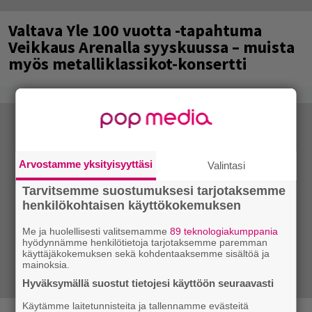
Valtava Yle 100 vuotta -tapahtuma
Veikkaus Arenalla syyskuussa – muista
myös metalliklassikot-konsertti
Arvostamme yksityisyyttäsi
Valintasi
Tarvitsemme suostumuksesi tarjotaksemme
henkilökohtaisen käyttökokemuksen
Me ja huolellisesti valitsemamme
89 teknologiakumppania
hyödynnämme henkilötietoja tarjotaksemme paremman
käyttäjäkokemuksen sekä kohdentaaksemme sisältöä ja
mainoksia.
Hyväksymällä suostut tietojesi käyttöön seuraavasti
Käytämme laitetunnisteita ja tallennamme evästeitä