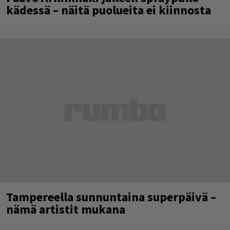
kädessä – näitä puolueita ei kiinnosta
Tampereella sunnuntaina superpäivä –
nämä artistit mukana