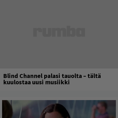
Blind Channel palasi tauolta – tältä
kuulostaa uusi musiikki