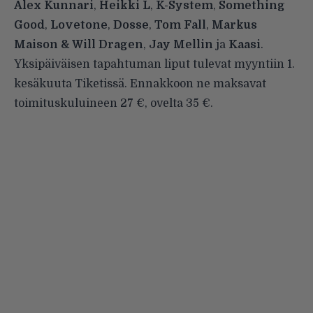
Alex Kunnari
,
Heikki L
,
K-System
,
Something
Good
,
Lovetone
,
Dosse
,
Tom Fall
,
Markus
Maison & Will Dragen
,
Jay Mellin
ja
Kaasi
.
Yksipäiväisen tapahtuman liput tulevat myyntiin 1.
kesäkuuta Tiketissä. Ennakkoon ne maksavat
toimituskuluineen 27 €, ovelta 35 €.