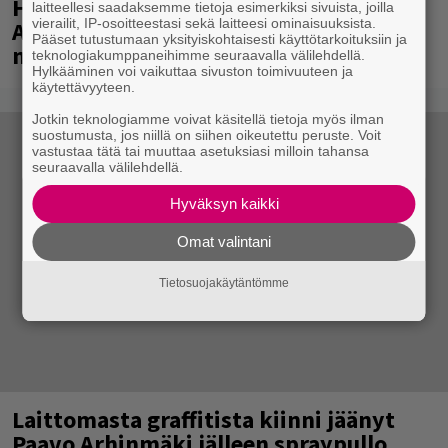
Huomenna se ilmestyy – CMX:stä tutun
laitteellesi saadaksemme tietoja esimerkiksi sivuista, joilla
vierailit, IP-osoitteestasi sekä laitteesi ominaisuuksista.
A.W. Yrjänän uutuusalbumi om
Pääset tutustumaan yksityiskohtaisesti käyttötarkoituksiin ja
mammuttimainen kokonaisuus
teknologiakumppaneihimme seuraavalla välilehdellä.
Hylkääminen voi vaikuttaa sivuston toimivuuteen ja
käytettävyyteen.
Jotkin teknologiamme voivat käsitellä tietoja myös ilman
suostumusta, jos niillä on siihen oikeutettu peruste. Voit
vastustaa tätä tai muuttaa asetuksiasi milloin tahansa
seuraavalla välilehdellä.
Hyväksyn kaikki
Omat valintani
Tietosuojakäytäntömme
Laittomasta graffitista kiinni jäänyt
Paavo Arhinmäki jälleen spraypullo