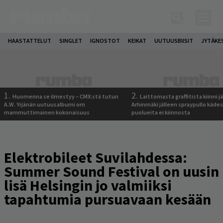
HAASTATTELUT
SINGLET
IGNOSTOT
KEIKAT
UUTUUSBIISIT
JYTÄKE
1.
2.
Huomenna se ilmestyy – CMX:stä tutun
Laittomasta graffitista kiinni 
A.W. Yrjänän uutuusalbumi om
Arhinmäki jälleen spraypullo kädes
mammuttimainen kokonaisuus
puolueita ei kiinnosta
Elektrobileet Suvilahdessa:
Summer Sound Festival on uusin
lisä Helsingin jo valmiiksi
tapahtumia pursuavaan kesään