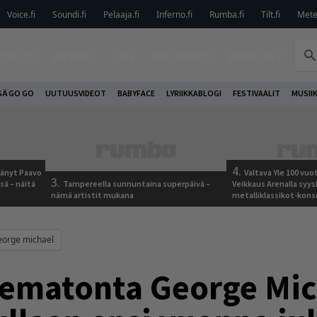
Voice.fi
Soundi.fi
Pelaaja.fi
Inferno.fi
Rumba.fi
Tilt.fi
Metel
TELUT
ARVIOT
LIVE
KOLUMNIT
PODCAST
SÄ GO GO
UUTUUSVIDEOT
BABYFACE
LYRIIKKABLOGI
FESTIVAALIT
MUSII
4.
jäänyt Paavo
Valtava Yle 100 vu
3.
sä – näitä
Tampereella sunnuntaina superpäivä –
Veikkaus Arenalla syy
nämä artistit mukana
metalliklassikot-kons
eorge michael
sematonta George Mic