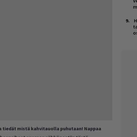
V
m
H
t
o
ja tiedät mistä kahvitauolla puhutaan! Nappaa