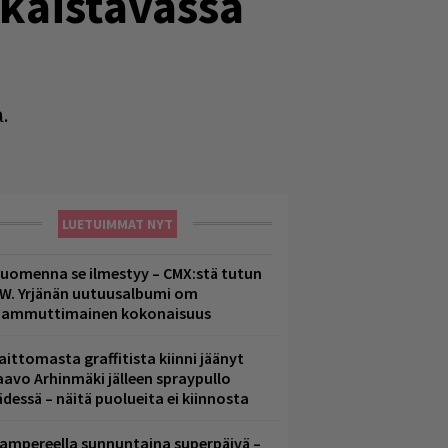
lkaistavassa
.
LUETUIMMAT NYT
uomenna se ilmestyy – CMX:stä tutun
.W. Yrjänän uutuusalbumi om
ammuttimainen kokonaisuus
aittomasta graffitista kiinni jäänyt
aavo Arhinmäki jälleen spraypullo
ädessä – näitä puolueita ei kiinnosta
ampereella sunnuntaina superpäivä –