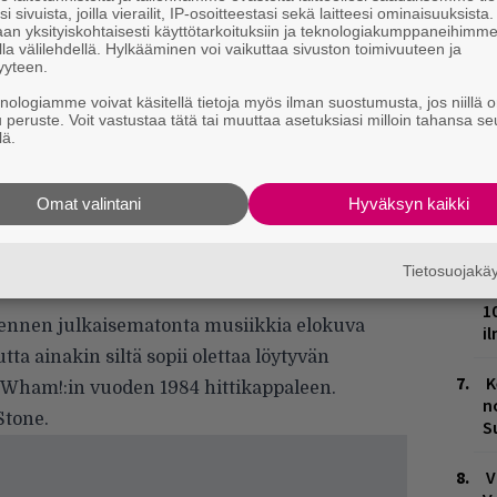
L
i sivuista, joilla vierailit, IP-osoitteestasi sekä laitteesi ominaisuuksista
P
an yksityiskohtaisesti käyttötarkoituksiin ja teknologiakumppaneihimm
k
la välilehdellä. Hylkääminen voi vaikuttaa sivuston toimivuuteen ja
yyteen.
W
knologiamme voivat käsitellä tietoja myös ilman suostumusta, jos niillä o
n
u peruste. Voit vastustaa tätä tai muuttaa asetuksiasi milloin tahansa se
lä.
M
 tekemiä huonoja päätöksiä, joihin kuuluu
tuna vuoden ympäri auki olevassa
Omat valintani
Hyväksyn kaikki
T
ämäänsä ilmestyy Tom, joka näkee Katen
n
ontoo ympärillä valmistautuu jouluun, vuoden
Tietosuojak
M
1
tä ennen julkaisematonta musiikkia elokuva
i
ta ainakin siltä sopii olettaa löytyvän
K
 Wham!:in vuoden 1984 hittikappaleen.
n
Stone
.
S
V