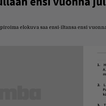
llaan ensi vuonna ju
piroima elokuva saa ensi-iltansa ensi vuonna
H
A
m
L
P
k
T