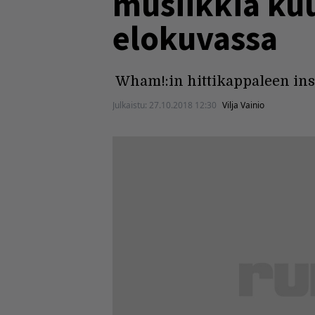
musiikkia kuu
elokuvassa
Wham!:in hittikappaleen ins
Julkaistu:
27.10.2018 12:30
Vilja Vainio