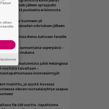
aittomasta graffitista kiinni jäänyt
. Pääset
aavo Arhinmäki jälleen spraypullo
e
ädessä – näitä puolueita ei kiinnosta
eezer palaa Suomeen yli
n siihen
eljännesvuosisadan odotuksen jälkeen
uraavalla
ainioita uutisia Remu Aaltosen faneille
ampereella sunnuntaina superpäivä –
ämä artistit mukana
äytäntömme
ainio ohjelmatoimisto juhlii Helsingissä
0-vuotista taivaltaan –
lmaistapahtumassa loistoesiintyjät
ent mainittu, ja syystä: kovassa
osteessa olevan ruotsalaisyhtye saapuu
uomeen
altava Yle 100 vuotta -tapahtuma