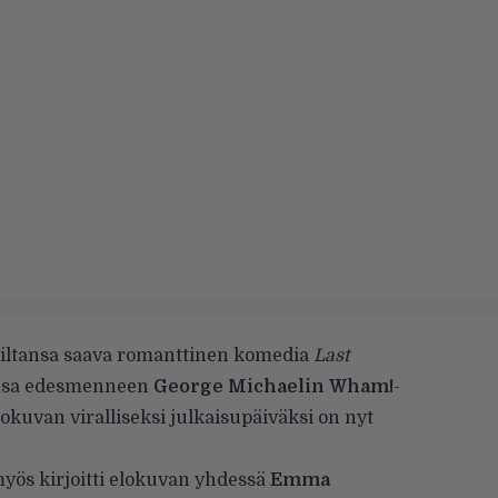
iltansa saava romanttinen komedia
Last
onsa edesmenneen
George Michaelin
Wham!
-
okuvan viralliseksi julkaisupäiväksi on nyt
myös kirjoitti elokuvan yhdessä
Emma