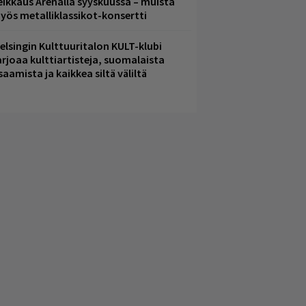
eikkaus Arenalla syyskuussa – muista
yös metalliklassikot-konsertti
elsingin Kulttuuritalon KULT-klubi
arjoaa kulttiartisteja, suomalaista
saamista ja kaikkea siltä väliltä