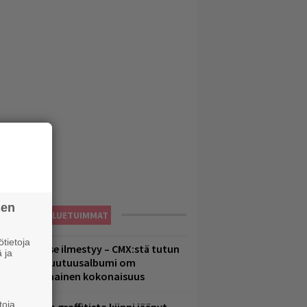
sen
LUETUIMMAT
tietoja
uomenna se ilmestyy – CMX:stä tutun
 ja
.W. Yrjänän uutuusalbumi om
ammuttimainen kokonaisuus
toja