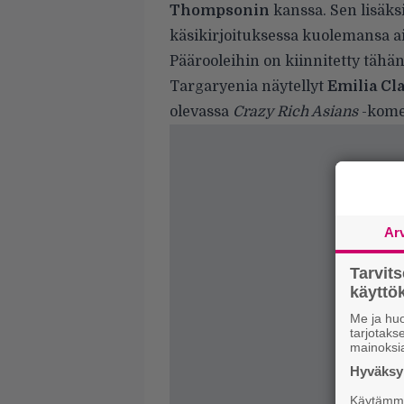
Thompsonin
kanssa. Sen lisäks
käsikirjoituksessa kuolemansa a
Päärooleihin on kiinnitetty täh
Targaryenia näytellyt
Emilia Cl
olevassa
Crazy Rich Asians
-kome
Ar
Tarvit
käytt
Me ja huo
tarjotak
mainoksi
Hyväksym
Käytämme 