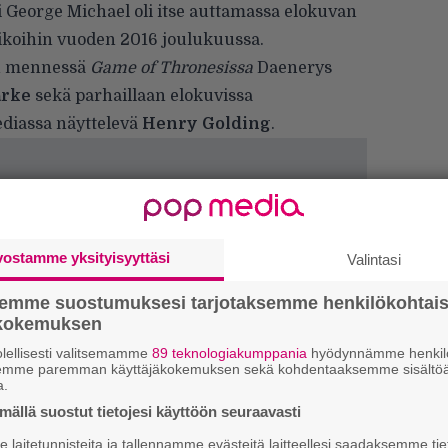
i George Michael oli itse auttamassa elokuvan
ikoihin vuoden 2016 joulukuussa.
än mennessä
Game of Thronesissa
Daenerys
arke
sekä parhaillaan elokuvissa
diassa näyttelevä
Henry Golding
.
vostamme yksityisyyttäsi
Valintasi
semme suostumuksesi tarjotaksemme henkilökohtai
ökokemuksen
lellisesti valitsemamme
89 teknologiakumppania
hyödynnämme henkilö
H
semme paremman käyttäjäkokemuksen sekä kohdentaaksemme sisältöä
A
a.
m
ällä suostut tietojesi käyttöön seuraavasti
laitetunnisteita ja tallennamme evästeitä laitteellesi saadaksemme tie