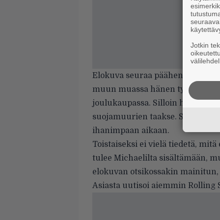
esimerkiks
tutustuma
seuraaval
käytettäv
Jotkin te
oikeutett
välilehdel
Elokuva seuraa päähenkilö Katen
muun muassa hänen työnsä tont
joulukaupassa. Silloin hänen el
suojamuurien taakse. Samalla L
ihanimpaan aikaan.
Toistaiseksi ei vielä tiedetä, mi
tulee Michaelilta sisältämään, mut
elokuvan otsikossakin mainitun,
Asiasta uutisoi aiemmin
Rolling 