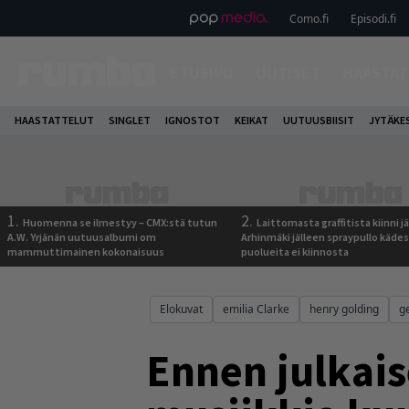
Como.fi
Episodi.fi
ETUSIVU
UUTISET
HAASTAT
HAASTATTELUT
SINGLET
IGNOSTOT
KEIKAT
UUTUUSBIISIT
JYTÄKE
1.
2.
Huomenna se ilmestyy – CMX:stä tutun
Laittomasta graffitista kiinni 
A.W. Yrjänän uutuusalbumi om
Arhinmäki jälleen spraypullo kädes
mammuttimainen kokonaisuus
puolueita ei kiinnosta
Elokuvat
emilia Clarke
henry golding
g
Ennen julkai