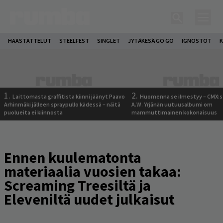
HAASTATTELUT
STEELFEST
SINGLET
JYTÄKESÄ GO GO
IGNOSTOT
K
1.
2.
Laittomasta graffitista kiinni jäänyt Paavo
Huomenna se ilmestyy – CMX:s
Arhinmäki jälleen spraypullo kädessä – näitä
A.W. Yrjänän uutuusalbumi om
puolueita ei kiinnosta
mammuttimainen kokonaisuus
Ennen kuulematonta
materiaalia vuosien takaa:
Screaming Treesiltä ja
Eleveniltä uudet julkaisut