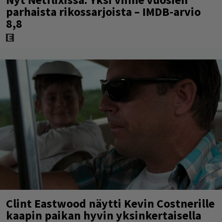
parhaista rikossarjoista – IMDB-arvio
8,8
Clint Eastwood näytti Kevin Costnerille
kaapin paikan hyvin yksinkertaisella