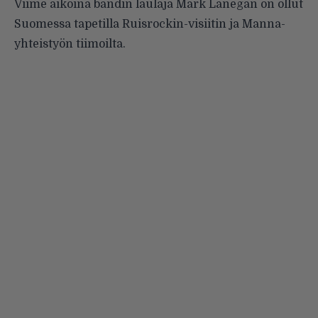
Viime aikoina bändin laulaja Mark Lanegan on ollut
Suomessa tapetilla
Ruisrockin-visiitin
ja
Manna-
yhteistyön
tiimoilta.