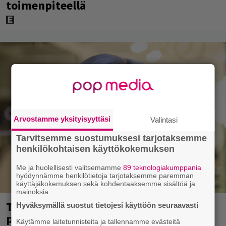
toimenpiteellä
Arvostamme yksityisyyttäsi
Valintasi
Tarvitsemme suostumuksesi tarjotaksemme
henkilökohtaisen käyttökokemuksen
Me ja huolellisesti valitsemamme
89 teknologiakumppania
hyödynnämme henkilötietoja tarjotaksemme paremman
käyttäjäkokemuksen sekä kohdentaaksemme sisältöä ja
mainoksia.
Tältä näyttää Vappu Pimiän
Hyväksymällä suostut tietojesi käyttöön seuraavasti
perhelomalla Portugalissa – ”Kaunis
Käytämme laitetunnisteita ja tallennamme evästeitä