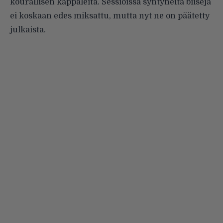
kourallisen kappaleita. Sessioissa syntyneitä biisejä
ei koskaan edes miksattu, mutta nyt ne on päätetty
julkaista.