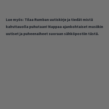
Lue myös:
Tilaa Rumban uutiskirje ja tiedät mistä
kahvitauolla puhutaan! Nappaa ajankohtaiset musiikin
uutiset ja puheenaiheet suoraan sähköpostiin tästä.