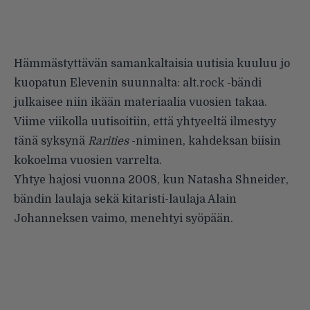
Hämmästyttävän samankaltaisia uutisia kuuluu jo
kuopatun
Elevenin
suunnalta: alt.rock -bändi
julkaisee niin ikään materiaalia vuosien takaa.
Viime viikolla uutisoitiin, että yhtyeeltä ilmestyy
tänä syksynä
Rarities
-niminen, kahdeksan biisin
kokoelma vuosien varrelta.
Yhtye hajosi vuonna 2008, kun Natasha Shneider,
bändin laulaja sekä kitaristi-laulaja Alain
Johanneksen vaimo, menehtyi syöpään.