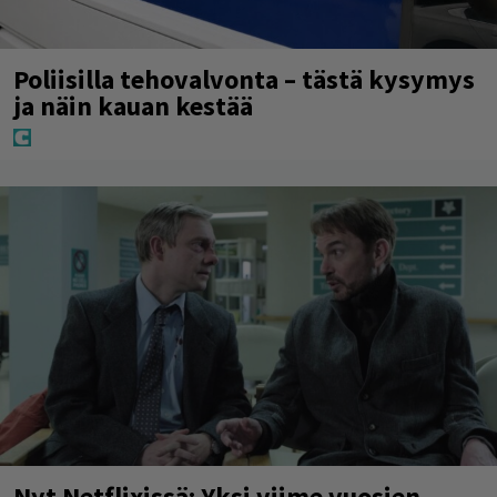
Poliisilla tehovalvonta – tästä kysymys
ja näin kauan kestää
Nyt Netflixissä: Yksi viime vuosien