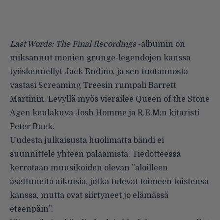
Last Words: The Final Recordings
-albumin on
miksannut monien grunge-legendojen kanssa
työskennellyt Jack Endino, ja sen tuotannosta
vastasi Screaming Treesin rumpali Barrett
Martinin. Levyllä myös vierailee Queen of the Stone
Agen keulakuva Josh Homme ja R.E.M:n kitaristi
Peter Buck.
Uudesta julkaisusta huolimatta bändi ei
suunnittele yhteen palaamista.
Tiedotteessa
kerrotaan muusikoiden olevan ”aloilleen
asettuneita aikuisia, jotka tulevat toimeen toistensa
kanssa, mutta ovat siirtyneet jo elämässä
eteenpäin”.