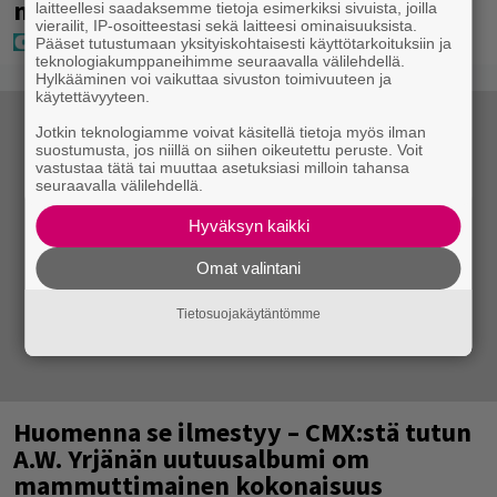
mekko”
laitteellesi saadaksemme tietoja esimerkiksi sivuista, joilla
vierailit, IP-osoitteestasi sekä laitteesi ominaisuuksista.
Pääset tutustumaan yksityiskohtaisesti käyttötarkoituksiin ja
teknologiakumppaneihimme seuraavalla välilehdellä.
Hylkääminen voi vaikuttaa sivuston toimivuuteen ja
käytettävyyteen.
Jotkin teknologiamme voivat käsitellä tietoja myös ilman
suostumusta, jos niillä on siihen oikeutettu peruste. Voit
vastustaa tätä tai muuttaa asetuksiasi milloin tahansa
seuraavalla välilehdellä.
Hyväksyn kaikki
Omat valintani
Tietosuojakäytäntömme
Huomenna se ilmestyy – CMX:stä tutun
A.W. Yrjänän uutuusalbumi om
mammuttimainen kokonaisuus