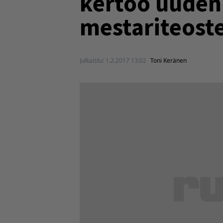
kertoo uuden
mestariteost
Julkaistu:
1.2.2017 13:02
Toni Keränen