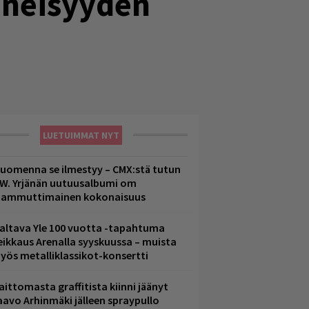
nneisyyden
LUETUIMMAT NYT
uomenna se ilmestyy – CMX:stä tutun
.W. Yrjänän uutuusalbumi om
ammuttimainen kokonaisuus
altava Yle 100 vuotta -tapahtuma
eikkaus Arenalla syyskuussa – muista
yös metalliklassikot-konsertti
aittomasta graffitista kiinni jäänyt
aavo Arhinmäki jälleen spraypullo