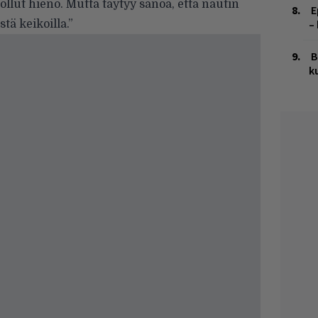
lut hieno. Mutta täytyy sanoa, että nautin
E
–
tä keikoilla.”
B
k