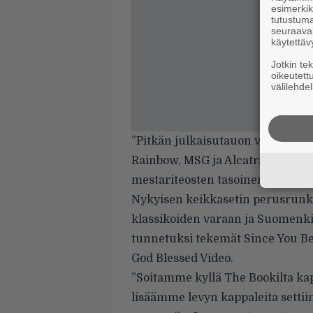
esimerkiks
tutustuma
seuraaval
käytettäv
Jotkin te
oikeutett
välilehdel
”Pitkän julkaisutauon vuoksi tiesi
Rainbow, MSG ja Alcatrazz edusti
mestariteosten tasoinen”, Bonnet
Nykyisen keikkasetin perusrunk
klassikoiden varaan ja Suomenki
tunnetuksi tekemät Since You Bee
God Blessed Video.
”Soitamme kyllä The Bookilta kapp
lisäämme levyn kappaleita settii