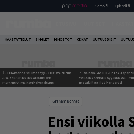
Como.fi
Episodi.fi
ETUSIVU
UUTISET
HAASTAT
HAASTATTELUT
SINGLET
IGNOSTOT
KEIKAT
UUTUUSBIISIT
UUTUUS
1.
2.
Huomenna se ilmestyy – CMX:stä tutun
Valtava Yle 100 vuotta -tapah
A.W. Yrjänän uutuusalbumi om
Veikkaus Arenalla syyskuussa – m
mammuttimainen kokonaisuus
metalliklassikot-konsertti
Graham Bonnet
Ensi viikoll