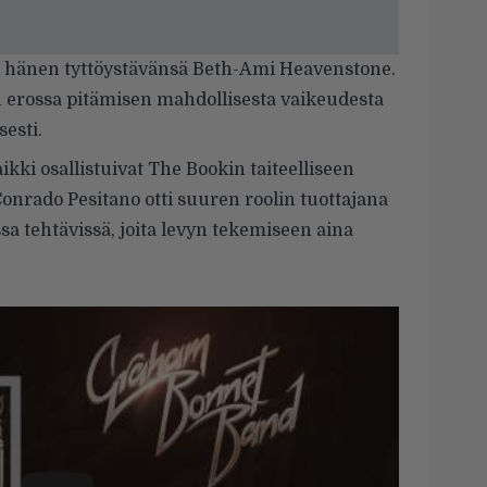
a hänen tyttöystävänsä Beth-Ami Heavenstone.
n erossa pitämisen mahdollisesta vaikeudesta
esti.
ikki osallistuivat The Bookin taiteelliseen
 Conrado Pesitano otti suuren roolin tuottajana
sa tehtävissä, joita levyn tekemiseen aina