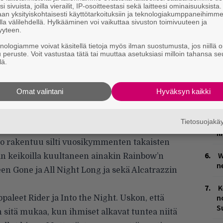
P
i sivuista, joilla vierailit, IP-osoitteestasi sekä laitteesi ominaisuuksista
an yksityiskohtaisesti käyttötarkoituksiin ja teknologiakumppaneihimm
k
la välilehdellä. Hylkääminen voi vaikuttaa sivuston toimivuuteen ja
yyteen.
V
knologiamme voivat käsitellä tietoja myös ilman suostumusta, jos niillä o
V
u peruste. Voit vastustaa tätä tai muuttaa asetuksiasi milloin tahansa se
m
lä.
T
n
Omat valintani
Hyväksyn kaikki
n, että minun pitää palata siihen tyyliin, jota
M
vat. Levyn piti olla laadultaan menneisyyden
Tietosuojak
1
 kertoo.
i
o rakentuu silti vuosikymmenten takaisten
W
n keikoilla kuultaneen ainakin Rainbow’n
n
n Gone ja All Night Long ja sekä Alcatrazzin
K
n
aleet Rider ja Into the Night. Uskon, että
S
n sitä mukaa, kun ihmiset alkavat tuntea niitä