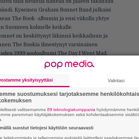
utta tällä hetkellä hänellä on jälleen takanaan
abändi. Kyseinen Graham Bonnet Band julkaisi
n The Book -albumin ja ensi viikolla yhtye
en Suomeen kolmelle keikalle.
nnet on keskittynyt lähinnä keikkailuun ja
ennen The Bookia ilmestynyt varsinainen
oden 1999 sooloalbumi The Day I Went Mad.
vostamme yksityisyyttäsi
Valintasi
semme suostumuksesi tarjotaksemme henkilökohtai
ökokemuksen
lellisesti valitsemamme
89 teknologiakumppania
hyödynnämme henkilö
H
semme paremman käyttäjäkokemuksen sekä kohdentaaksemme sisältöä
A
a.
m
ällä suostut tietojesi käyttöön seuraavasti
L
laitetunnisteita ja tallennamme evästeitä laitteellesi saadaksemme tie