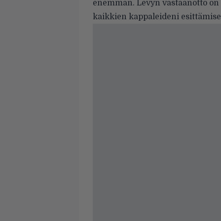
enemmän. Levyn vastaanotto on ol
kaikkien kappaleideni esittämises