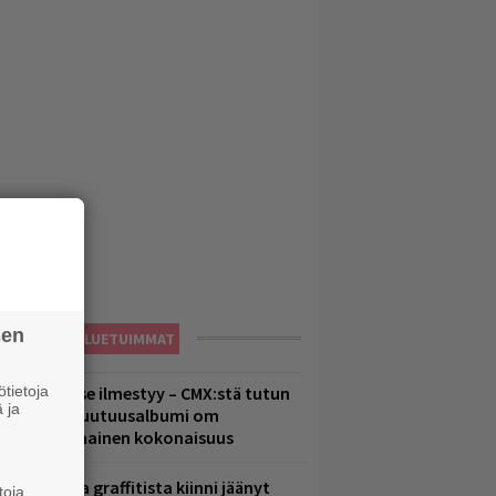
sen
LUETUIMMAT
tietoja
uomenna se ilmestyy – CMX:stä tutun
 ja
.W. Yrjänän uutuusalbumi om
ammuttimainen kokonaisuus
aittomasta graffitista kiinni jäänyt
toja