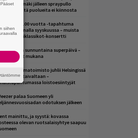
aavo Arhinmäki jälleen spraypullo
. Pääset
e
ädessä – näitä puolueita ei kiinnosta
altava Yle 100 vuotta -tapahtuma
n siihen
eikkaus Arenalla syyskuussa – muista
uraavalla
yös metalliklassikot-konsertti
ampereella sunnuntaina superpäivä –
ämä artistit mukana
ainio ohjelmatoimisto juhlii Helsingissä
äytäntömme
0-vuotista taivaltaan –
lmaistapahtumassa loistoesiintyjät
eezer palaa Suomeen yli
eljännesvuosisadan odotuksen jälkeen
ent mainittu, ja syystä: kovassa
osteessa olevan ruotsalaisyhtye saapuu
uomeen