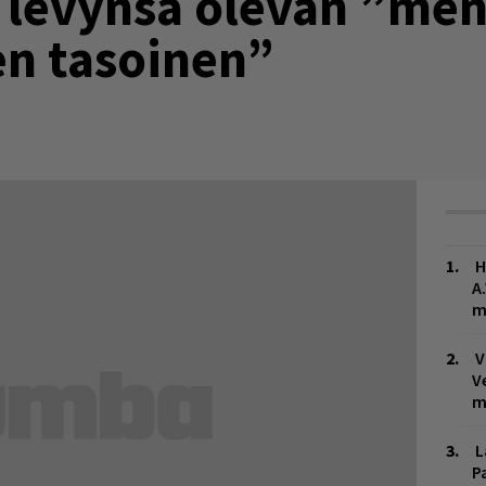
 levynsä olevan ”me
en tasoinen”
H
A
m
V
V
m
L
P