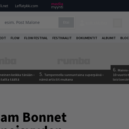
i.net
Leffatykki.com
Etsi
KIRJAUDU
DEOT
FLOW
FLOW FESTIVAL
FESTIVAALIT
DOKUMENTIT
ALBUMIT
BLOC
6.
Mainio 
5.
meinen keikka tänään –
Tampereella sunnuntaina superpäivä –
10-vuotis
tailta täältä
nämä artistit mukana
loistoesii
aham Bonnet