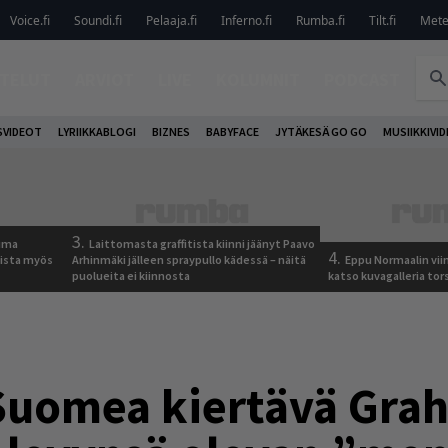
Voice.fi
Soundi.fi
Pelaaja.fi
Inferno.fi
Rumba.fi
Tilt.fi
Metel
TELUT
ARVIOT
LIVE
KOLUMNIT
PODCAST
VIDEOT
LYRIIKKABLOGI
BIZNES
BABYFACE
JYTÄKESÄ GO GO
MUSIIKKIVI
3.
tuma
Laittomasta graffitista kiinni jäänyt Paavo
4.
uista myös
Arhinmäki jälleen spraypullo kädessä – näitä
Eppu Normaalin vii
puolueita ei kiinnosta
katso kuvagalleria tors
a Suomea kiertävä Gr