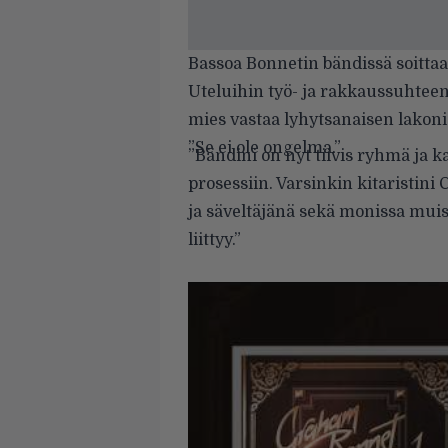
Bassoa Bonnetin bändissä soitta
Uteluihin työ- ja rakkaussuhtee
mies vastaa lyhytsanaisen lakonis
”Se ei ole ongelma.”
”Bändini on nyt tiivis ryhmä ja ka
prosessiin. Varsinkin kitaristini
ja säveltäjänä sekä monissa muis
liittyy.”