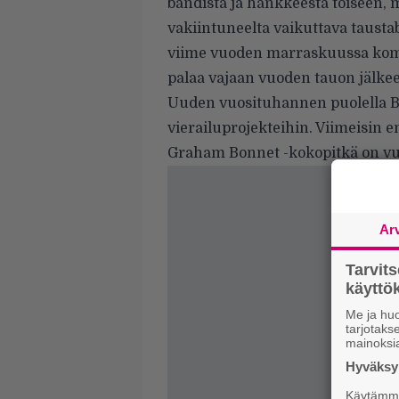
bändistä ja hankkeesta toiseen, m
vakiintuneelta vaikuttava taust
viime vuoden marraskuussa komea
palaa vajaan vuoden tauon jälke
Uuden vuosituhannen puolella Bo
vierailuprojekteihin. Viimeisin 
Graham Bonnet -kokopitkä on vu
Ar
Tarvit
käytt
Me ja huo
tarjotak
mainoksi
Hyväksym
Käytämme 