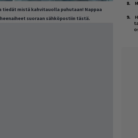
M
ja tiedät mistä kahvitauolla puhutaan! Nappaa
H
puheenaiheet suoraan sähköpostiin tästä.
t
o