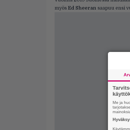
Vuonna 2019 Suomessa nähdään i
myös
Ed Sheeran
saapuu ensi 
Ar
Tarvit
käytt
Me ja huo
tarjotak
mainoksi
Hyväksym
Käytämme 