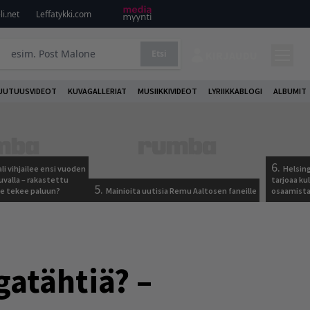
i.net
Leffatykki.com
Etsi
KIRJAUDU
UUTUUSVIDEOT
KUVAGALLERIAT
MUSIIKKIVIDEOT
LYRIIKKABLOGI
ALBUMIT
6.
ali vihjailee ensi vuoden
Helsing
uvalla – rakastettu
tarjoaa ku
5.
e tekee paluun?
Mainioita uutisia Remu Aaltosen faneille
osaamista j
atähtiä? –