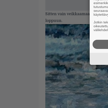
esimerkiks
tutustuma
seuraaval
Sitten vain veikkaamaan, kuinka
käytettäv
loppuun.
Jotkin te
oikeutett
välilehdel