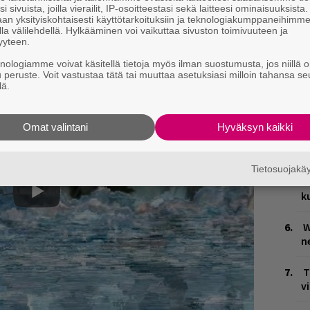
H
i sivuista, joilla vierailit, IP-osoitteestasi sekä laitteesi ominaisuuksista
v
an yksityiskohtaisesti käyttötarkoituksiin ja teknologiakumppaneihimm
la välilehdellä. Hylkääminen voi vaikuttaa sivuston toimivuuteen ja
r
 nopeasti Ariana Grande myy lippunsa
yyteen.
p
knologiamme voivat käsitellä tietoja myös ilman suostumusta, jos niillä o
u peruste. Voit vastustaa tätä tai muuttaa asetuksiasi milloin tahansa se
T
lä.
e
Ä
Omat valintani
Hyväksyn kaikki
es
J
Tietosuojak
H
k
W
n
T
v