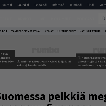
Voice.fi
Soundi.fi
Pelaaja.fi
Inferno.fi
Rumba.fi
Tilt.fi
Metel
TELUT
ARVIOT
LIVE
KOLUMNIT
PODCAST
OSTOT
TAMPERE CITY FESTIVAL
KEIKAT
UUTUUSBIISIT
KATUKULTTUURI
t, kun
4.
elohopea-
Helsinkiläisfestiva
3.
Jytäkesä Go-
Äärimetallifestivaali Hyvinkäällä julkisti
pääesiintyjästä tällä k
esiintyjiä ensi vuodelle
suomalainen rockyhty
Suomessa pelkkiä meg