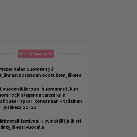
LUETUIMMAT NYT
eezer palaa Suomeen yli
eljännesvuosisadan odotuksen jälkeen
1 vuoden ikäeroa ei huomannut, kun
uomirockin legenda tanssi kuin
lohopea-räppäri konsanaan – tällainen
li Jytäkesä Go-Go
ärimetallifestivaali Hyvinkäällä julkisti
iintyjiä ensi vuodelle