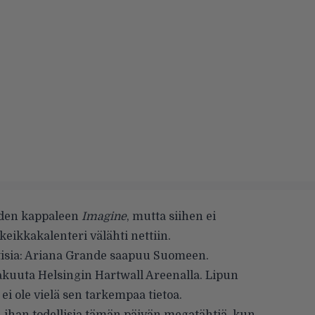
uden kappaleen
Imagine
, mutta siihen ei
eikkakalenteri välähti nettiin.
uutisia: Ariana Grande saapuu Suomeen.
akuuta Helsingin Hartwall Areenalla. Lipun
ei ole vielä sen tarkempaa tietoa.