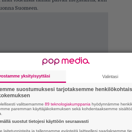
han todellisia tämän päivän megatähtiä, kun
vuonna Suomeen.
vostamme yksityisyyttäsi
Valintasi
semme suostumuksesi tarjotaksemme henkilökohtai
ökokemuksen
4
lellisesti valitsemamme
89 teknologiakumppania
hyödynnämme henkilö
semme paremman käyttäjäkokemuksen sekä kohdentaaksemme sisältöä
s
a.
e
o
ällä suostut tietojesi käyttöön seuraavasti
laitetunnisteita ja tallennamme evästeitä laitteellesi saadaksemme tie