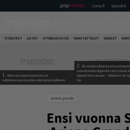
Como.fi
Episodi.fi
ETUSIVU
UUTISET
HAASTAT
STEELFEST
LISTAT
JYTÄKESÄ GO GO
HAASTATTELUT
SINGLET
IGN
2.
41 vuoden ikäeroa ei huomannu
suomirockin legenda tanssi kuin 
1.
Weezer palaa Suomeen yli
räppäri konsanaan – tällainen oli 
neljännesvuosisadan odotuksen jälkeen
Go
ariana grande
Ensi vuonna 