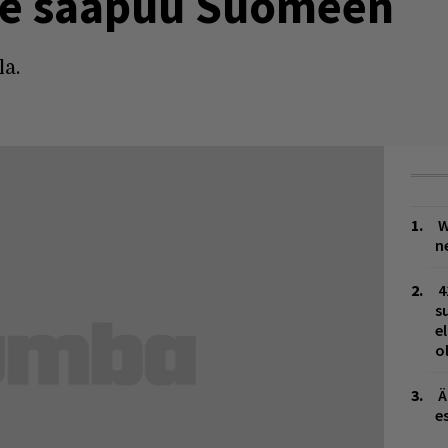
de saapuu Suomeen
a.
W
n
4
s
e
o
Ä
es