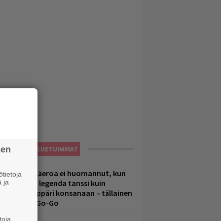
sen
LUETUIMMAT
1 vuoden ikäeroa ei huomannut, kun
tietoja
 ja
uomirockin legenda tanssi kuin
lohopea-räppäri konsanaan – tällainen
li Jytäkesä Go-Go
toja