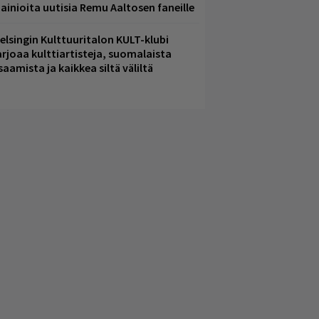
ainioita uutisia Remu Aaltosen faneille
elsingin Kulttuuritalon KULT-klubi
arjoaa kulttiartisteja, suomalaista
saamista ja kaikkea siltä väliltä