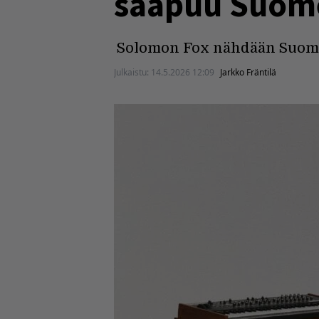
saapuu Suom
Solomon Fox nähdään Suom
Julkaistu:
14.5.2026 12:09
Jarkko Fräntilä