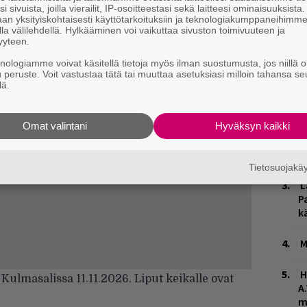
i sivuista, joilla vierailit, IP-osoitteestasi sekä laitteesi ominaisuuksista
an yksityiskohtaisesti käyttötarkoituksiin ja teknologiakumppaneihimm
la välilehdellä. Hylkääminen voi vaikuttaa sivuston toimivuuteen ja
yyteen.
knologiamme voivat käsitellä tietoja myös ilman suostumusta, jos niillä o
u peruste. Voit vastustaa tätä tai muuttaa asetuksiasi milloin tahansa se
lä.
W
n
Omat valintani
Hyväksyn kaikki
Ä
es
Tietosuojak
L
P
k
M
H
ulmasalissa 11.11.2026. Liput keikalle ovat
A
m