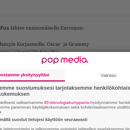
 Fox
lähtee ensimmäiselle Euroopan-
ingin Korjaamolle. Oscar- ja Grammy-
viime syksynä Yhdysvallat
tiimoilta. Tällä hetkellä hän työstää tulevana
vostamme yksityisyyttäsi
Valintasi
ötä muun muassa Duckwrthin, Amarian,
jah Foxin
kanssa. Foxin tunnetuimpia
semme suostumuksesi tarjotaksemme henkilökohtai
 Cook
ja
Make Room
. Ne ovat keränneet
ökokemuksen
tifahin
ja
Erykah Badun
kaltaisilta
lellisesti valitsemamme
89 teknologiakumppania
hyödynnämme henkilö
semme paremman käyttäjäkokemuksen sekä kohdentaaksemme sisältöä
a.
ällä suostut tietojesi käyttöön seuraavasti
laitetunnisteita ja tallennamme evästeitä laitteellesi saadaksemme tie