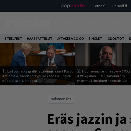
Como.fi
Episodi.fi
ETUSIVU
UUTISET
HAASTAT
STEELFEST
HAASTATTELUT
JYTÄKESÄ GO GO
SINGLET
IGNOSTOT
K
1.
2.
Laittomasta graffitista kiinni jäänyt Paavo
Huomenna se ilmestyy – CMX:s
Arhinmäki jälleen spraypullo kädessä – näitä
A.W. Yrjänän uutuusalbumi om
puolueita ei kiinnosta
mammuttimainen kokonaisuus
solomon fox
Eräs jazzin j