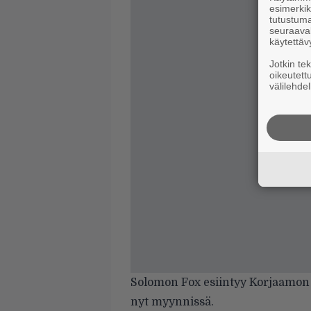
esimerkiks
tutustuma
seuraaval
käytettäv
Jotkin te
oikeutett
välilehdel
Solomon Fox esiintyy Korjaamon K
nyt myynnissä.