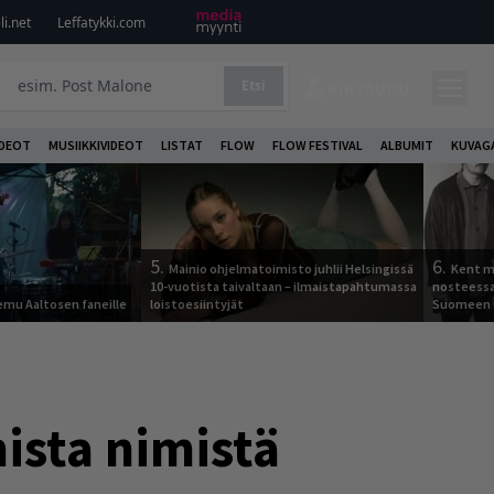
i.net
Leffatykki.com
Etsi
KIRJAUDU
DEOT
MUSIIKKIVIDEOT
LISTAT
FLOW
FLOW FESTIVAL
ALBUMIT
KUVAG
5.
6.
Mainio ohjelmatoimisto juhlii Helsingissä
Kent ma
10-vuotista taivaltaan – ilmaistapahtumassa
nosteessa
Remu Aaltosen faneille
loistoesiintyjät
Suomeen
mista nimistä