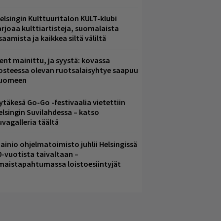
elsingin Kulttuuritalon KULT-klubi
arjoaa kulttiartisteja, suomalaista
saamista ja kaikkea siltä väliltä
ent mainittu, ja syystä: kovassa
osteessa olevan ruotsalaisyhtye saapuu
uomeen
ytäkesä Go-Go -festivaalia vietettiin
elsingin Suvilahdessa – katso
uvagalleria täältä
ainio ohjelmatoimisto juhlii Helsingissä
0-vuotista taivaltaan –
lmaistapahtumassa loistoesiintyjät