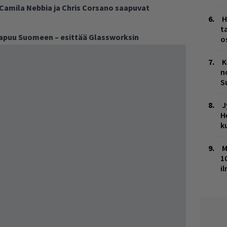
 Camila Nebbia ja Chris Corsano saapuvat
H
t
aapuu Suomeen – esittää Glassworksin
o
K
n
S
J
H
k
M
1
i