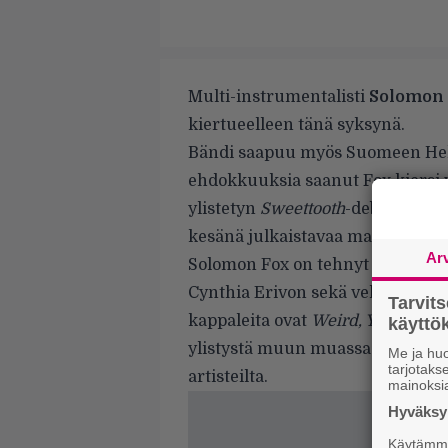
Multi-instrumentalisti
Solomon
kiertueelleen tänä syksynä.
Bändi saapuu myös Suomeen Hels
ehdokkuuksia saanut Fox kiersi 
ylistetyn
Sweettooth
-debyyttinsä 
kesänä julkaistavaa materiaalia.
Ar
Solomon Fox on tehnyt yhteisty
Cynthia Erivon sekä veljensä
Eli
Tarvit
kappaleita ovat
Weird, You Don’t
käytt
ylistystä muun muassa
Queen La
Me ja huo
tarjotak
artisteilta.
mainoksi
Hyväksym
Käytämme 