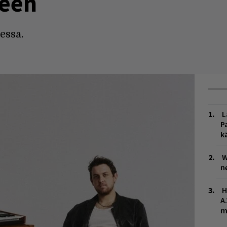
een
essa.
L
P
k
W
n
H
A
m