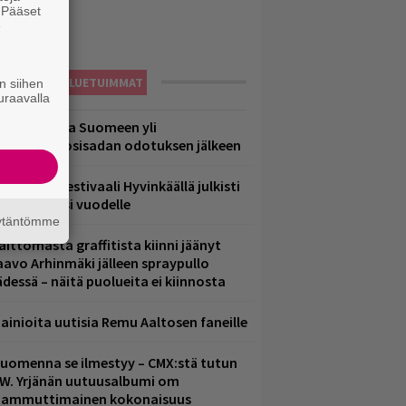
. Pääset
e
LUETUIMMAT
n siihen
uraavalla
eezer palaa Suomeen yli
eljännesvuosisadan odotuksen jälkeen
ärimetallifestivaali Hyvinkäällä julkisti
iintyjiä ensi vuodelle
äytäntömme
aittomasta graffitista kiinni jäänyt
aavo Arhinmäki jälleen spraypullo
ädessä – näitä puolueita ei kiinnosta
ainioita uutisia Remu Aaltosen faneille
uomenna se ilmestyy – CMX:stä tutun
.W. Yrjänän uutuusalbumi om
ammuttimainen kokonaisuus