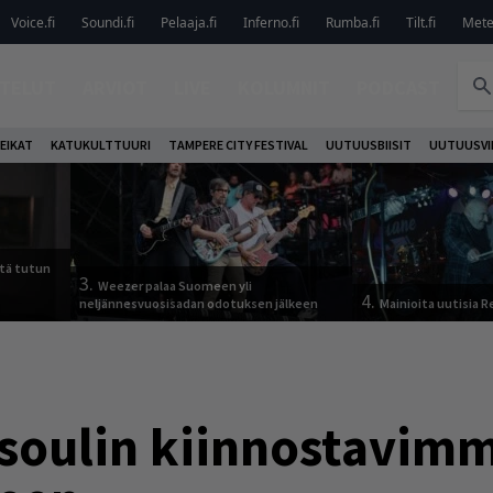
Voice.fi
Soundi.fi
Pelaaja.fi
Inferno.fi
Rumba.fi
Tilt.fi
Metel
TELUT
ARVIOT
LIVE
KOLUMNIT
PODCAST
EIKAT
KATUKULTTUURI
TAMPERE CITY FESTIVAL
UUTUUSBIISIT
UUTUUSVI
tä tutun
3.
Weezer palaa Suomeen yli
4.
neljännesvuosisadan odotuksen jälkeen
Mainioita uutisia 
a soulin kiinnostavim