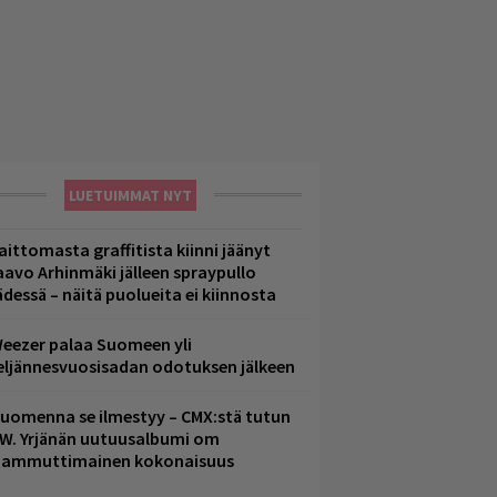
LUETUIMMAT NYT
aittomasta graffitista kiinni jäänyt
aavo Arhinmäki jälleen spraypullo
ädessä – näitä puolueita ei kiinnosta
eezer palaa Suomeen yli
eljännesvuosisadan odotuksen jälkeen
uomenna se ilmestyy – CMX:stä tutun
.W. Yrjänän uutuusalbumi om
ammuttimainen kokonaisuus