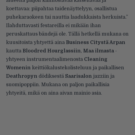
alueelta paljon kiinnostavaa katseltavaa ja
koettavaa: piipahtaa taidenäyttelyyn, osallistua
puhekaraokeen tai nauttia laadukkaista herkuista.”
Ilahduttavasti festareilla ei mikään ihan
peruskattaus bändejä ole. Tällä hetkellä mukana on
kuusitoista yhtyettä aina
Business Citystä Arpan
kautta
Bloodred Hourglassiin
,
Maa ilmasta
-
yhtyeen instrumentaalimenosta
Cleaning
Womenin
keittiökalustekolisteluun ja paikallisen
Deathropyn
dödiksestä
Saarisalon
jazziin ja
suomipoppiin. Mukana on paljon paikallisia
yhtyeitä, mikä on aina aivan mainio asia.