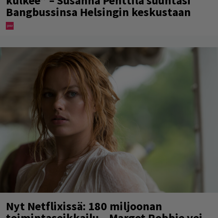
kulkee” – Susanna Penttilä suuntasi
Bangbussinsa Helsingin keskustaan
Nyt Netflixissä: 180 miljoonan
toimintaseikkailu – Margot Robbie vei