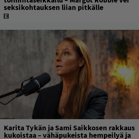
seksikohtauksen liian pitkälle
Karita Tykän ja Sami Saikkosen rakkaus
kukoistaa – vähäpukeista hempeilyä ja