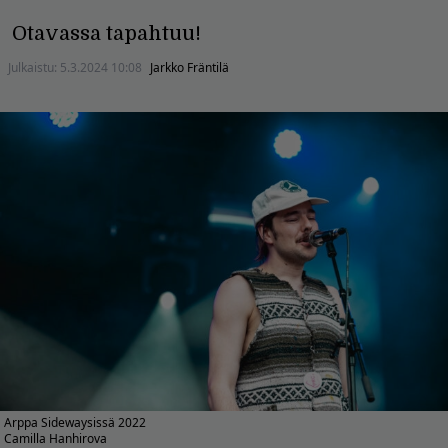
Otavassa tapahtuu!
Julkaistu:
5.3.2024 10:08
Jarkko Fräntilä
Arppa Sidewaysissä 2022
Camilla Hanhirova