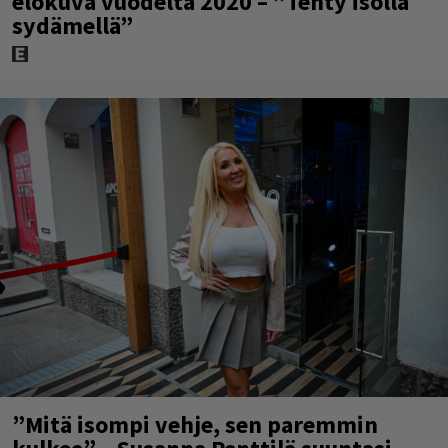
elokuva vuodelta 2020 – ”Tehty isolla
sydämellä”
”Mitä isompi vehje, sen paremmin