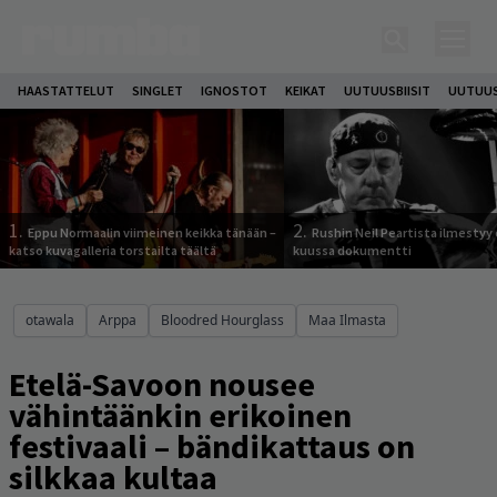
HAASTATTELUT
SINGLET
IGNOSTOT
KEIKAT
UUTUUSBIISIT
UUTUUS
1.
2.
Eppu Normaalin viimeinen keikka tänään –
Rushin Neil Peartista ilmestyy 
katso kuvagalleria torstailta täältä
kuussa dokumentti
otawala
Arppa
Bloodred Hourglass
Maa Ilmasta
Etelä-Savoon nousee
vähintäänkin erikoinen
festivaali – bändikattaus on
silkkaa kultaa