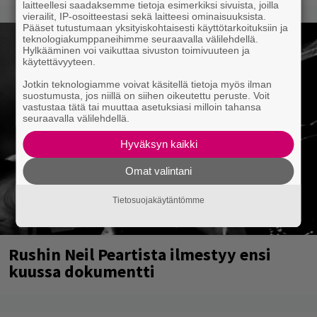
laitteellesi saadaksemme tietoja esimerkiksi sivuista, joilla
vierailit, IP-osoitteestasi sekä laitteesi ominaisuuksista.
Pääset tutustumaan yksityiskohtaisesti käyttötarkoituksiin ja
teknologiakumppaneihimme seuraavalla välilehdellä.
Hylkääminen voi vaikuttaa sivuston toimivuuteen ja
käytettävyyteen.
Jotkin teknologiamme voivat käsitellä tietoja myös ilman
suostumusta, jos niillä on siihen oikeutettu peruste. Voit
vastustaa tätä tai muuttaa asetuksiasi milloin tahansa
seuraavalla välilehdellä.
Hyväksyn kaikki
Omat valintani
Tietosuojakäytäntömme
Rushin Neil Peartista ilmestyy ensi
kuussa dokumentti