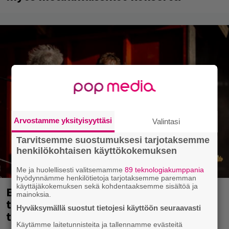
Arvostamme yksityisyyttäsi
Valintasi
Tarvitsemme suostumuksesi tarjotaksemme
henkilökohtaisen käyttökokemuksen
Me ja huolellisesti valitsemamme
89 teknologiakumppania
hyödynnämme henkilötietoja tarjotaksemme paremman
käyttäjäkokemuksen sekä kohdentaaksemme sisältöä ja
Eppu Normaalin viimeinen keikka
mainoksia.
tänään – katso kuvagalleria torstailta
Hyväksymällä suostut tietojesi käyttöön seuraavasti
täältä
Käytämme laitetunnisteita ja tallennamme evästeitä