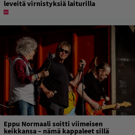
leveitä virnistyksiä laiturilla
Eppu Normaali soitti viimeisen
keikkansa – nämä kappaleet sillä