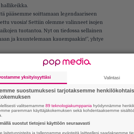
hallikeikka.
tä pääsemme soittamaan legendaariseen
tettu vuosia! Settiin olemme valinneet isojen
aikojen tuotantoa. Nyt on tiedossa sellainen
omaan ja kuuntelemaan kauempaakin!”, yhtye
appaleellaan edustavan ja kokoonpanonsa
ulevat myyntiin Lippupisteessä maanantaina
vostamme yksityisyyttäsi
Valintasi
semme suostumuksesi tarjotaksemme henkilökohtai
ökokemuksen
lellisesti valitsemamme
89 teknologiakumppania
hyödynnämme henkilö
semme paremman käyttäjäkokemuksen sekä kohdentaaksemme sisältöä
a.
ällä suostut tietojesi käyttöön seuraavasti
laitetunnisteita ja tallennamme evästeitä laitteellesi saadaksemme tie