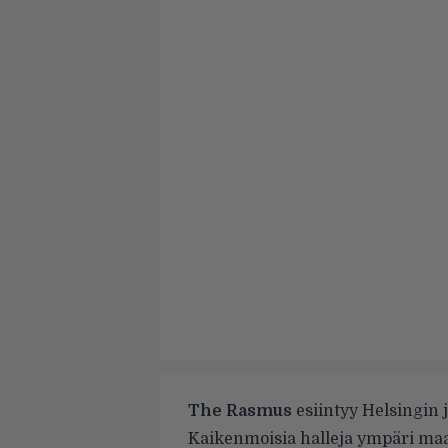
The Rasmus
esiintyy Helsingin 
Kaikenmoisia halleja ympäri maa