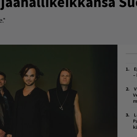
jäähallikeikkansa S
."
E
–
V
V
m
L
P
k