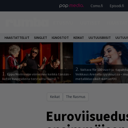
Como.fi
Episodi.fi
ETUSIVU
UUTISET
HAASTAT
HAASTATTELUT
SINGLET
IGNOSTOT
KEIKAT
UUTUUSBIISIT
UUTUUS
2.
Valtava Yle 100 vuotta -tapah
1.
Eppu Normaalin viimeinen keikka tänään –
Veikkaus Arenalla syyskuussa – m
katso kuvagalleria torstailta täältä
metalliklassikot-konsertti
Keikat
The Rasmus
Euroviisuedu