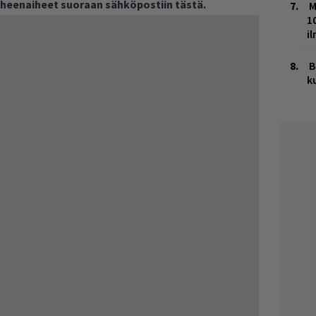
puheenaiheet suoraan sähköpostiin tästä.
M
1
i
B
k