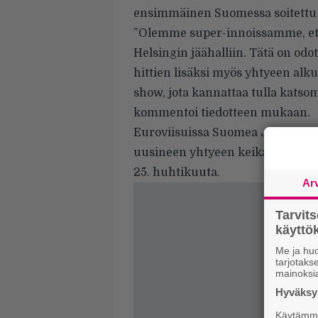
ensimmäinen Suomessa soitettu 
”Olemme super-innoissamme, et
Helsingin jäähalliin. Tätä on odo
hittien lisäksi myös yhtyeen alku
show, jota kannattaa tulla kats
kommentoi tiedotteen mukaan.
Euroviisuissa Suomea
Jezebel
-k
uusineen yhtyeen keikan liput t
25. huhtikuuta.
Ar
Tarvit
käytt
Me ja huo
tarjotak
mainoksi
Hyväksym
Käytämme 