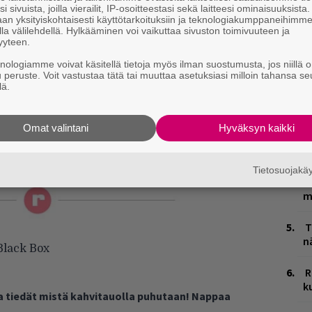
E
i sivuista, joilla vierailit, IP-osoitteestasi sekä laitteesi ominaisuuksista
–
an yksityiskohtaisesti käyttötarkoituksiin ja teknologiakumppaneihimm
la välilehdellä. Hylkääminen voi vaikuttaa sivuston toimivuuteen ja
yyteen.
H
A
knologiamme voivat käsitellä tietoja myös ilman suostumusta, jos niillä o
u peruste. Voit vastustaa tätä tai muuttaa asetuksiasi milloin tahansa se
m
lä.
L
P
Omat valintani
Hyväksyn kaikki
k
V
Tietosuojak
V
m
T
n
 Black Box
R
k
ja tiedät mistä kahvitauolla puhutaan! Nappaa