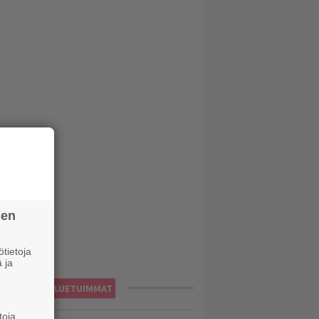
sen
tietoja
 ja
LUETUIMMAT
toja