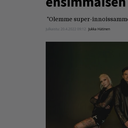
ensimmäisen 
"Olemme super-innoissamme
Julkaistu:
20.4.2022 09:12
Jukka Hätinen