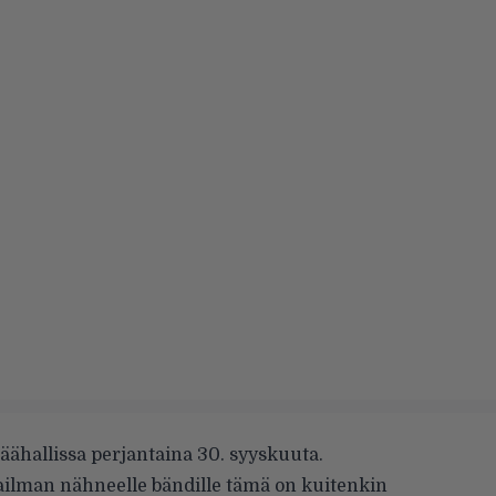
jäähallissa perjantaina 30. syyskuuta.
ilman nähneelle bändille tämä on kuitenkin