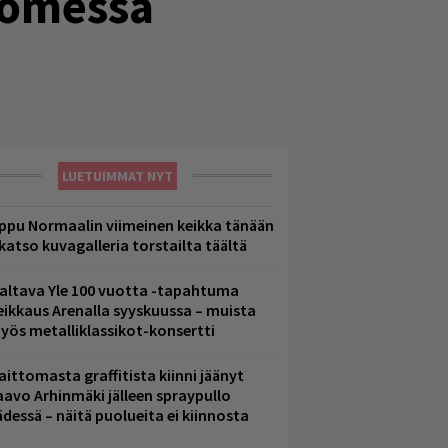
uomessa
LUETUIMMAT NYT
ppu Normaalin viimeinen keikka tänään
 katso kuvagalleria torstailta täältä
altava Yle 100 vuotta -tapahtuma
eikkaus Arenalla syyskuussa – muista
yös metalliklassikot-konsertti
aittomasta graffitista kiinni jäänyt
aavo Arhinmäki jälleen spraypullo
ädessä – näitä puolueita ei kiinnosta