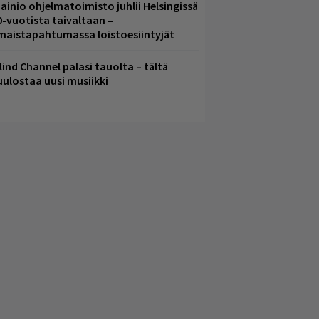
ainio ohjelmatoimisto juhlii Helsingissä
0-vuotista taivaltaan –
lmaistapahtumassa loistoesiintyjät
lind Channel palasi tauolta – tältä
uulostaa uusi musiikki