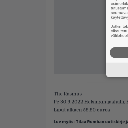
esimerkiks
tutustuma
seuraaval
käytettäv
Jotkin te
oikeutett
välilehdel
The Rasmus
Pe 30.9.2022 Helsingin jäähalli,
Liput alkaen 59,90 euroa
Lue myös:
Tilaa Rumban uutiskirje 