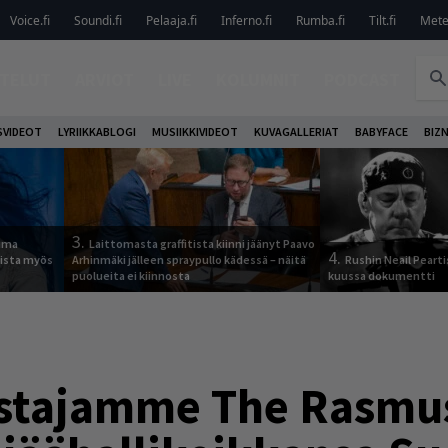
Voice.fi
Soundi.fi
Pelaaja.fi
Inferno.fi
Rumba.fi
Tilt.fi
Metel
TELUT
ARVIOT
LIVE
KOLUMNIT
PODCAST
VIDEOT
LYRIIKKABLOGI
MUSIIKKIVIDEOT
KUVAGALLERIAT
BABYFACE
BIZ
3.
tuma
Laittomasta graffitista kiinni jäänyt Paavo
4.
uista myös
Arhinmäki jälleen spraypullo kädessä – näitä
Rushin Neail Pearti
puolueita ei kiinnosta
kuussa dokumentti
stajamme The Rasmus