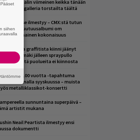
ppu Normaalin viimeinen keikka tänään
. Pääset
 katso kuvagalleria torstailta täältä
e
uomenna se ilmestyy – CMX:stä tutun
.W. Yrjänän uutuusalbumi om
n siihen
uraavalla
ammuttimainen kokonaisuus
aittomasta graffitista kiinni jäänyt
aavo Arhinmäki jälleen spraypullo
ädessä – näitä puolueita ei kiinnosta
altava Yle 100 vuotta -tapahtuma
äytäntömme
eikkaus Arenalla syyskuussa – muista
yös metalliklassikot-konsertti
ampereella sunnuntaina superpäivä –
ämä artistit mukana
ushin Neail Peartista ilmestyy ensi
uussa dokumentti