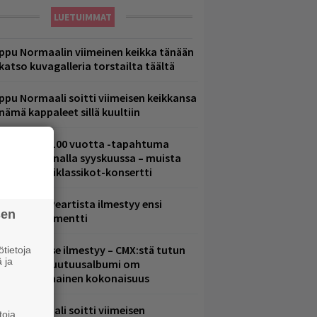
LUETUIMMAT
ppu Normaalin viimeinen keikka tänään
 katso kuvagalleria torstailta täältä
ppu Normaali soitti viimeisen keikkansa
 nämä kappaleet sillä kuultiin
altava Yle 100 vuotta -tapahtuma
eikkaus Arenalla syyskuussa – muista
yös metalliklassikot-konsertti
ushin Neil Peartista ilmestyy ensi
sen
uussa dokumentti
uomenna se ilmestyy – CMX:stä tutun
tietoja
 ja
.W. Yrjänän uutuusalbumi om
ammuttimainen kokonaisuus
ppu Normaali soitti viimeisen
toja