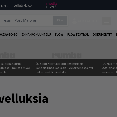
i.net
Leffatykki.com
Etsi
KIRJAUDU
ÄKESÄ GO GO
ENNAKKOKUUNTELU
FLOW
FLOW FESTIVAL
DOKUMENTIT
5.
6.
otta -tapahtuma
Eppu Normaali soitti viimeisen
Huomen
skuussa – muista myös
konserttinsa koskaan – Yle Areenassa nyt
A.W. Yrjä
ertti
dokumentti bändistä
mammutti
velluksia