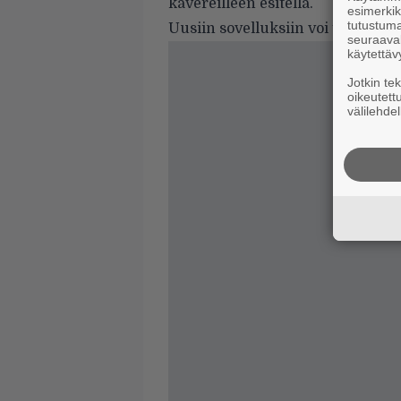
kavereilleen esitellä.
esimerkiks
tutustuma
Uusiin sovelluksiin voi tutustua k
seuraaval
käytettäv
Jotkin te
oikeutett
välilehdel