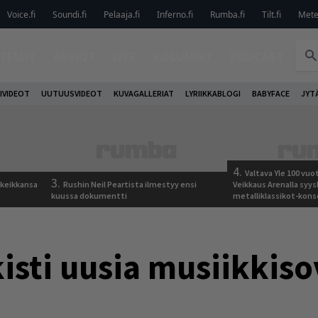
Voice.fi
Soundi.fi
Pelaaja.fi
Inferno.fi
Rumba.fi
Tilt.fi
Metel
TELUT
ARVIOT
LIVE
KOLUMNIT
PODCAST
IVIDEOT
UUTUUSVIDEOT
KUVAGALLERIAT
LYRIIKKABLOGI
BABYFACE
JYT
4.
Valtava Yle 100 vu
3.
 keikkansa
Rushin Neil Peartista ilmestyy ensi
Veikkaus Arenalla syy
kuussa dokumentti
metalliklassikot-kons
isti uusia musiikkiso