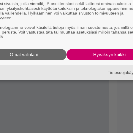
k
i sivuista, joilla vierailit, IP-osoitteestasi sekä laitteesi ominaisuuksista
an yksityiskohtaisesti käyttötarkoituksiin ja teknologiakumppaneihimm
d
atsomalla alla olevat videot.
la välilehdellä. Hylkääminen voi vaikuttaa sivuston toimivuuteen ja
yyteen.
knologiamme voivat käsitellä tietoja myös ilman suostumusta, jos niillä o
u peruste. Voit vastustaa tätä tai muuttaa asetuksiasi milloin tahansa se
lä.
Omat valintani
Hyväksyn kaikki
Tietosuojak