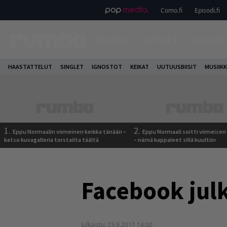
Como.fi
Episodi.fi
ETUSIVU
UUTISET
HAASTAT
HAASTATTELUT
SINGLET
IGNOSTOT
KEIKAT
UUTUUSBIISIT
MUSIIKK
1.
2.
Eppu Normaalin viimeinen keikka tänään –
Eppu Normaali soitti viimeisen
katso kuvagalleria torstailta täältä
– nämä kappaleet sillä kuultiin
Facebook julk
Julkaistu:
23.9.2011 14:00