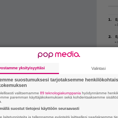
E
–
E
–
V
V
m
vostamme yksityisyyttäsi
Valintasi
ijaan antaa mahdollisuuden kuunnella
R
semme suostumuksesi tarjotaksemme henkilökohtai
k
siirtymättä pois Facebookista. Noin 15
ökokemuksen
 käytettävissä ilmaiseksi.
H
lellisesti valitsemamme
89 teknologiakumppania
hyödynnämme henkilö
 pääsee nauttimaan muutaman viikon sisään.
semme paremman käyttäjäkokemuksen sekä kohdentaaksemme sisältöä
A
a.
m
ssä on kehitetty myös jonkinlainen ”guilty
ällä suostut tietojesi käyttöön seuraavasti
kaikkea musiikillista likapyykkiä ei tarvitse
E
laitetunnisteita ja tallennamme evästeitä laitteellesi saadaksemme tie