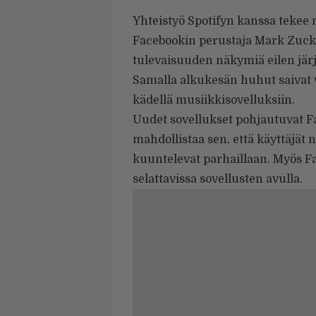
Yhteistyö Spotifyn kanssa tekee
Facebookin perustaja Mark Zucke
tulevaisuuden näkymiä eilen järj
Samalla alkukesän
huhut
saivat 
kädellä musiikkisovelluksiin.
Uudet sovellukset pohjautuvat F
mahdollistaa sen, että käyttäjät 
kuuntelevat parhaillaan. Myös F
selattavissa sovellusten avulla.