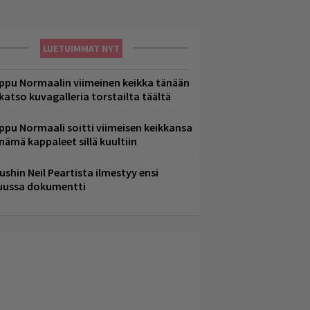
LUETUIMMAT NYT
ppu Normaalin viimeinen keikka tänään
 katso kuvagalleria torstailta täältä
ppu Normaali soitti viimeisen keikkansa
 nämä kappaleet sillä kuultiin
ushin Neil Peartista ilmestyy ensi
uussa dokumentti