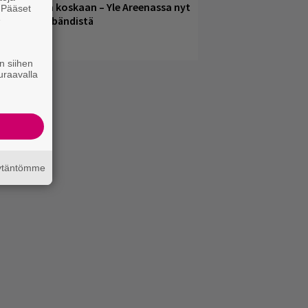
onserttinsa koskaan – Yle Areenassa nyt
. Pääset
e
okumentti bändistä
n siihen
uraavalla
äytäntömme