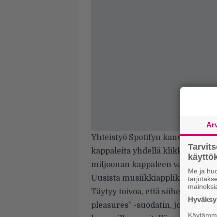
Ar
Yhteistyö Spotifyn kanssa sen s
Tarvit
kappaleita yhdellä klikkauksella 
käytt
miljoonan kappaleen valikoima on
Me ja huo
Uusista musiikkiapplikaatioista
tarjotak
mainoksi
Täytyy toivoa, että siihen menne
Hyväksym
pleasures” -suodatin, jotta aivan 
Käytämme 