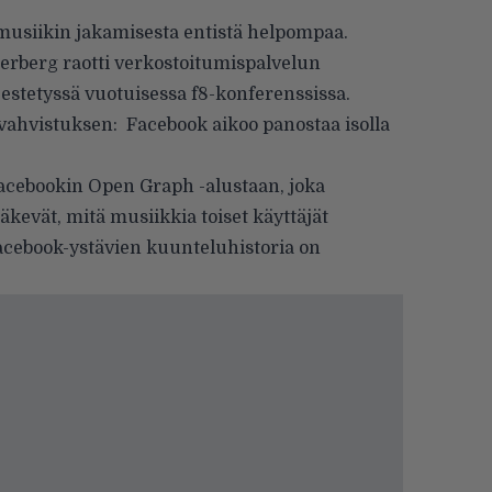
 musiikin jakamisesta entistä helpompaa.
rberg raotti verkostoitumispalvelun
estetyssä vuotuisessa f8-konferenssissa.
vahvistuksen: Facebook aikoo panostaa isolla
acebookin Open Graph -alustaan, joka
näkevät, mitä musiikkia toiset käyttäjät
acebook-ystävien kuunteluhistoria on