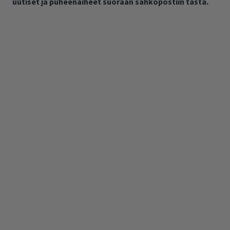
uutiset ja puheenaiheet suoraan sähköpostiin tästä.