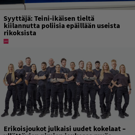
Syyttäjä: Teini-ikäisen tieltä
kiilannutta poliisia epäillään useista
rikoksista
Erikoisjoukot julkaisi uudet kokelaat –