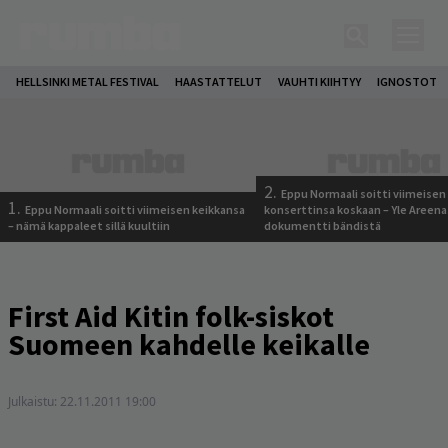
HELLSINKI METAL FESTIVAL
HAASTATTELUT
VAUHTI KIIHTYY
IGNOSTOT
2.
Eppu Normaali soitti viimeisen
1.
Eppu Normaali soitti viimeisen keikkansa
konserttinsa koskaan – Yle Areena
– nämä kappaleet sillä kuultiin
dokumentti bändistä
First Aid Kitin folk-siskot
Suomeen kahdelle keikalle
Julkaistu:
22.11.2011 19:00