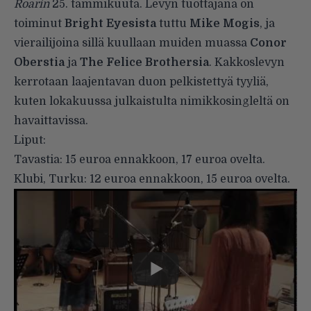
Roarin
25. tammikuuta. Levyn tuottajana on
toiminut
Bright Eyesista
tuttu
Mike Mogis
, ja
vierailijoina sillä kuullaan muiden muassa
Conor
Oberstia
ja
The Felice Brothersia
. Kakkoslevyn
kerrotaan laajentavan duon pelkistettyä tyyliä,
kuten lokakuussa julkaistulta
nimikkosingleltä
on
havaittavissa.
Liput:
Tavastia: 15 euroa ennakkoon, 17 euroa ovelta.
Klubi, Turku: 12 euroa ennakkoon, 15 euroa ovelta.