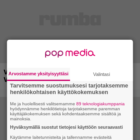
Vauhti kiihtyy myös ensi vuonna
Arvostamme yksityisyyttäsi
Valintasi
Vantaalla
Tarvitsemme suostumuksesi tarjotaksemme
henkilökohtaisen käyttökokemuksen
Me ja huolellisesti valitsemamme
89 teknologiakumppania
hyödynnämme henkilötietoja tarjotaksemme paremman
käyttäjäkokemuksen sekä kohdentaaksemme sisältöä ja
mainoksia.
Hyväksymällä suostut tietojesi käyttöön seuraavasti
Käytämme laitetunnisteita ja tallennamme evästeitä