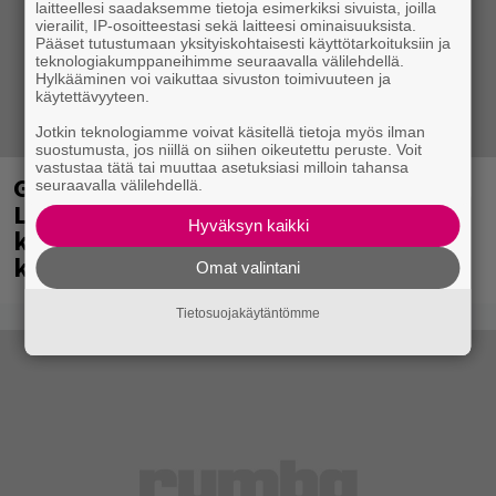
laitteellesi saadaksemme tietoja esimerkiksi sivuista, joilla
vierailit, IP-osoitteestasi sekä laitteesi ominaisuuksista.
Pääset tutustumaan yksityiskohtaisesti käyttötarkoituksiin ja
teknologiakumppaneihimme seuraavalla välilehdellä.
Hylkääminen voi vaikuttaa sivuston toimivuuteen ja
käytettävyyteen.
Jotkin teknologiamme voivat käsitellä tietoja myös ilman
suostumusta, jos niillä on siihen oikeutettu peruste. Voit
vastustaa tätä tai muuttaa asetuksiasi milloin tahansa
Glam rock -yhtye The Ark viihdytti
seuraavalla välilehdellä.
Logomon Terassikesässä Turussa –
Hyväksyn kaikki
katso kuvagalleria Ola Salosta ja
kumppaneista täältä
Omat valintani
Tietosuojakäytäntömme