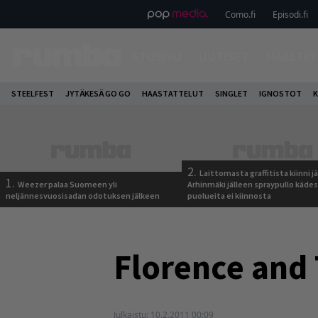
Como.fi
Episodi.fi
ETUSIVU
UUTISET
HAASTAT
STEELFEST
JYTÄKESÄ GO GO
HAASTATTELUT
SINGLET
IGNOSTOT
K
2.
Laittomasta graffitista kiinni 
1.
Weezer palaa Suomeen yli
Arhinmäki jälleen spraypullo kädes
neljännesvuosisadan odotuksen jälkeen
puolueita ei kiinnosta
Florence and 
Julkaistu:
10.2.2011 00:09