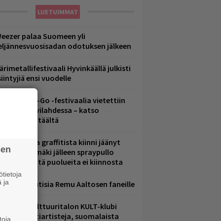
LUETUIMMAT
eezer palaa Suomeen yli
eljännesvuosisadan odotuksen jälkeen
ärimetallifestivaali Hyvinkäällä julkisti
iintyjiä ensi vuodelle
ytäkesä Go-Go -festivaalia vietettiin
elsingin Suvilahdessa – katso
uvagalleria täältä
aittomasta graffitista kiinni jäänyt
sen
aavo Arhinmäki jälleen spraypullo
ädessä – näitä puolueita ei kiinnosta
tietoja
 ja
ainioita uutisia Remu Aaltosen faneille
elsingin Kulttuuritalon KULT-klubi
arjoaa kulttiartisteja, suomalaista
toja