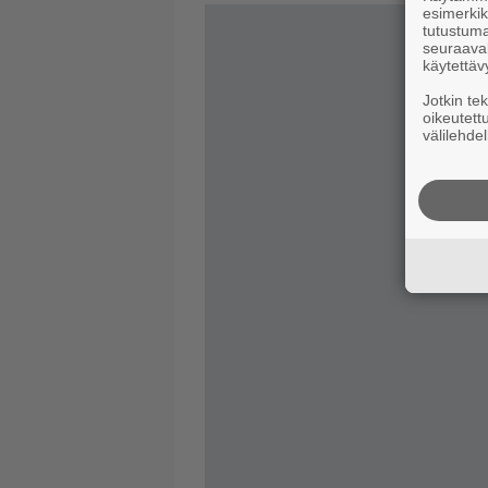
esimerkiks
tutustuma
seuraaval
käytettäv
Jotkin te
oikeutett
välilehdel