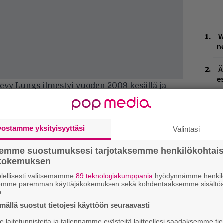
W
n
Ä
es
evy Lungs ilmestyi vuoden 2009 kesällä ja
ysyi Britannian albumilistalla 52 viikkoa
J
H
ivat levyä yhdeksi vuoden parhaista.
k
achine kirjoittaa toista levyään, jonka on
vostamme yksityisyyttäsi
Valintasi
ella. Welch on kertonut innoittuneensa
L
semme suostumuksesi tarjotaksemme henkilökohtai
P
eita kirjoittaessaan, ja kappaleiden olevan sekä
ökokemuksen
k
 Yhtye on soittanut uutta Strangeness and
lellisesti valitsemamme
89 teknologiakumppania
hyödynnämme henkilö
ueellaan.
semme paremman käyttäjäkokemuksen sekä kohdentaaksemme sisältöä
M
a.
ja tiedät mistä kahvitauolla puhutaan! Nappaa
ällä suostut tietojesi käyttöön seuraavasti
H
puheenaiheet suoraan sähköpostiin tästä.
t
laitetunnisteita ja tallennamme evästeitä laitteellesi saadaksemme tie