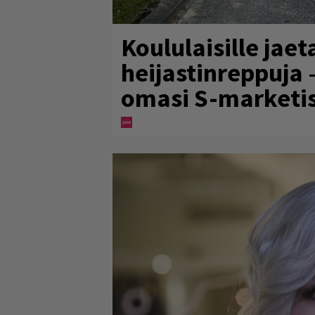
Koululaisille jaet
heijastinreppuja 
omasi S-marketi