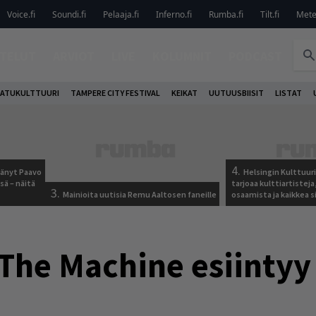
Voice.fi
Soundi.fi
Pelaaja.fi
Inferno.fi
Rumba.fi
Tilt.fi
Metel
TELUT
ARVIOT
LIVE
KOLUMNIT
PODCAST
ATUKULTTUURI
TAMPERE CITY FESTIVAL
KEIKAT
UUTUUSBIISIT
LISTAT
4.
jäänyt Paavo
Helsingin Kulttuur
sä – näitä
tarjoaa kulttiartistej
3.
Mainioita uutisia Remu Aaltosen faneille
osaamista ja kaikkea si
The Machine esiintyy