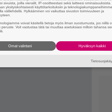
o
i sivuista, joilla vierailit, IP-osoitteestasi sekä laitteesi ominaisuuksista
an yksityiskohtaisesti käyttötarkoituksiin ja teknologiakumppaneihimm
la välilehdellä. Hylkääminen voi vaikuttaa sivuston toimivuuteen ja
K
yyteen.
n
knologiamme voivat käsitellä tietoja myös ilman suostumusta, jos niillä o
S
u peruste. Voit vastustaa tätä tai muuttaa asetuksiasi milloin tahansa se
lä.
B
ta
H
Omat valintani
Hyväksyn kaikki
T
v
Tietosuojak