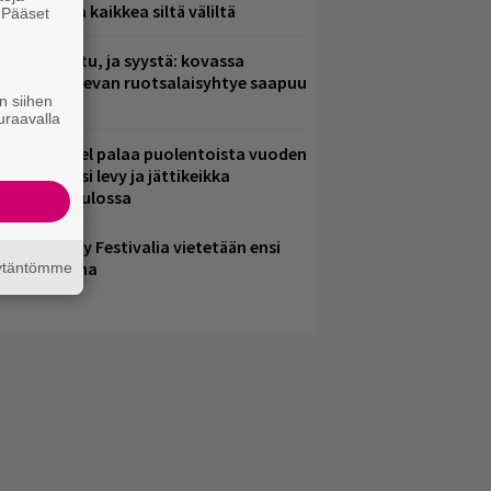
saamista ja kaikkea siltä väliltä
. Pääset
e
ent mainittu, ja syystä: kovassa
osteessa olevan ruotsalaisyhtye saapuu
n siihen
uomeen
uraavalla
lind Channel palaa puolentoista vuoden
uolta – uusi levy ja jättikeikka
elsingissä tulossa
ampere City Festivalia vietetään ensi
iikonloppuna
äytäntömme