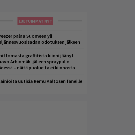
LUETUIMMAT NYT
eezer palaa Suomeen yli
eljännesvuosisadan odotuksen jälkeen
aittomasta graffitista kiinni jäänyt
aavo Arhinmäki jälleen spraypullo
ädessä – näitä puolueita ei kiinnosta
ainioita uutisia Remu Aaltosen faneille