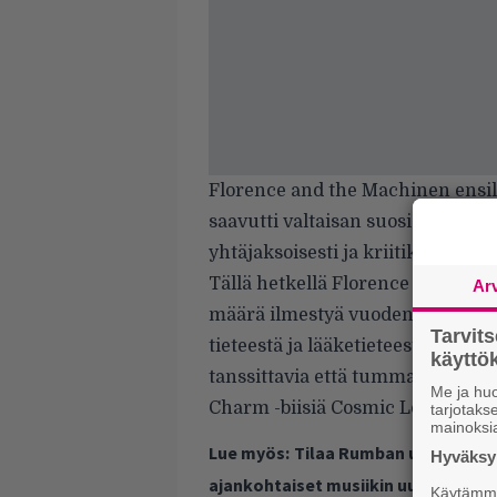
Florence and the Machinen ensil
saavutti valtaisan suosion: levy p
yhtäjaksoisesti ja kriitikot kehu
Tällä hetkellä Florence and the M
Ar
määrä ilmestyä vuoden 2011 puol
Tarvit
tieteestä ja lääketieteestä kappal
käytt
tanssittavia että tummasävyisiä.
Me ja huo
Charm -biisiä Cosmic Love -kiert
tarjotak
mainoksi
Lue myös:
Tilaa Rumban uutiskirje 
Hyväksym
ajankohtaiset musiikin uutiset ja 
Käytämme 