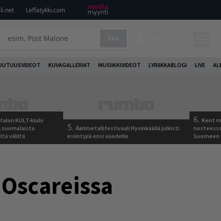
i.net
Leffatykki.com
Etsi
KIRJAUDU
UUTUUSVIDEOT
KUVAGALLERIAT
MUSIIKKIVIDEOT
LYRIIKKABLOGI
LIVE
AL
6.
italon KULT-klubi
Kent ma
5.
a, suomalaista
Äärimetallifestivaali Hyvinkäällä julkisti
nosteessa
ltä väliltä
esiintyjiä ensi vuodelle
Suomeen
 Oscareissa