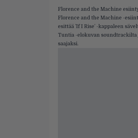
Florence and the Machine esiint
Florence and the Machine -esii
esittää ’If I Rise’ -kappaleen säv
Tuntia -elokuvan soundtrackilta
saajaksi.