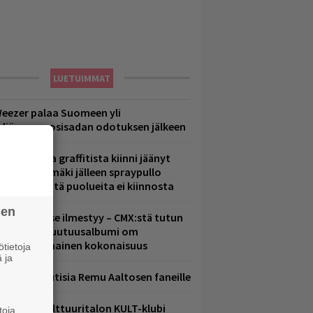
LUETUIMMAT
eezer palaa Suomeen yli
eljännesvuosisadan odotuksen jälkeen
aittomasta graffitista kiinni jäänyt
aavo Arhinmäki jälleen spraypullo
ädessä – näitä puolueita ei kiinnosta
sen
uomenna se ilmestyy – CMX:stä tutun
.W. Yrjänän uutuusalbumi om
ammuttimainen kokonaisuus
tietoja
 ja
ainioita uutisia Remu Aaltosen faneille
elsingin Kulttuuritalon KULT-klubi
toja