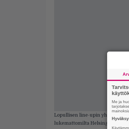
Ar
Tarvit
käytt
Me ja huo
tarjotak
mainoksi
Lopullisen line-upin yhdessä Flo
Hyväksym
lukemattomilta Helsingin klubeilt
Käytämme 