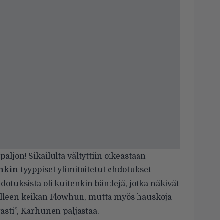
paljon! Sikailulta vältyttiin oikeastaan
nkin
tyyppiset ylimitoitetut ehdotukset
ehdotuksista oli kuitenkin bändejä, jotka näkivät
elleen keikan Flowhun, mutta myös hauskoja
vasti”, Karhunen paljastaa.