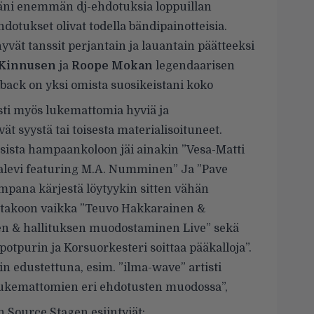
eväni enemmän dj-ehdotuksia loppuillan
hdotukset olivat todella bändipainotteisia.
 hyvät tanssit perjantain ja lauantain päätteeksi
 Kinnusen
ja
Roope Mokan
legendaarisen
ack on yksi omista suosikeistani koko
sti myös lukemattomia hyviä ja
vät syystä tai toisesta materialisoituneet.
sista hampaankoloon jäi ainakin ”Vesa-Matti
Kalevi featuring M.A. Numminen” Ja ”Pave
mpana kärjestä löytyykin sitten vähän
nittakoon vaikka ”Teuvo Hakkarainen &
en & hallituksen muodostaminen Live” sekä
otpurin ja Korsuorkesteri soittaa pääkalloja”.
in edustettuna, esim. ”ilma-wave” artisti
lukemattomien eri ehdotusten muodossa”,
 Source Stagen esiintyjät: