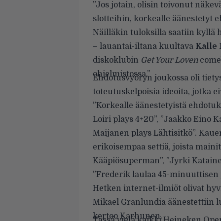
”Jos jotain, olisin toivonut näk
slotteihin, korkealle äänestetyt e
Näilläkin tuloksilla saatiin kyllä
– lauantai-iltana kuultava
Kalle
diskoklubin
Get Your Loven
comeb
ohjelmistossa.”
Ehdotusvyöryn joukossa oli tiety
toteutuskelpoisia ideoita, jotka ei
”Korkealle äänestetyistä ehdotuk
Loiri plays 4+20”, ”Jaakko Eino 
Maijanen plays Lähtisitkö”. Kaue
erikoisempaa settiä, joista mai
Kääpiösuperman”, ”Jyrki Katain
”Frederik laulaa 45-minuuttisen p
Hetken internet-ilmiöt olivat hyv
Mikael Granlundia äänestettiin 
kertoo Karhunen.
Tässä vielä kaikki Heineken Open