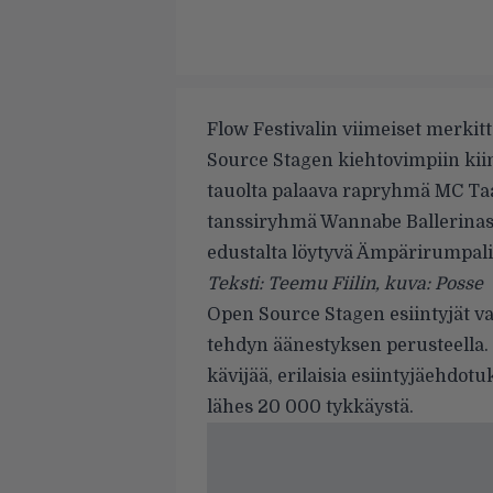
Flow Festivalin viimeiset merkitt
Source Stagen kiehtovimpiin ki
tauolta palaava rapryhmä
MC Taa
tanssiryhmä
Wannabe Ballerina
edustalta löytyvä Ämpärirumpali
Teksti: Teemu Fiilin, kuva: Posse
Open Source Stagen esiintyjät val
tehdyn äänestyksen perusteella. 
kävijää, erilaisia esiintyjäehdotu
lähes 20 000 tykkäystä.