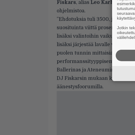
Fiskars
, alias
Leo Karhunen
. M
esimerkiks
tutustuma
ohjelmistoa.
seuraaval
käytettäv
”Ehdotuksia tuli 3500, ja ohjelmi
suosituinta viittä prosenttia, el
Jotkin te
oikeutett
lisäksi valintoihin vaikutti myö
välilehdel
lisäksi järjestää lavalle vähän er
puolen tunnin mittaisia rypistyk
performanssityyppisemmätkin ju
Ballerinas ja Ateneumin Ämpäri
DJ Fiskarsin mukaan kansa osasi 
äänestysfoorumilla.