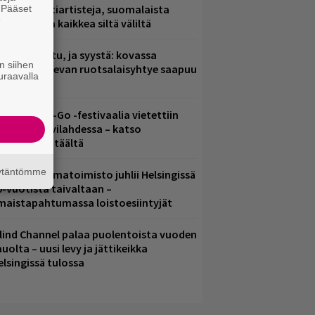
arjoaa kulttiartisteja, suomalaista
. Pääset
e
saamista ja kaikkea siltä väliltä
ent mainittu, ja syystä: kovassa
n siihen
osteessa olevan ruotsalaisyhtye saapuu
uraavalla
uomeen
ytäkesä Go-Go -festivaalia vietettiin
elsingin Suvilahdessa – katso
uvagalleria täältä
äytäntömme
ainio ohjelmatoimisto juhlii Helsingissä
0-vuotista taivaltaan –
lmaistapahtumassa loistoesiintyjät
lind Channel palaa puolentoista vuoden
uolta – uusi levy ja jättikeikka
elsingissä tulossa