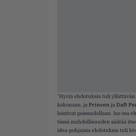
”Hyviä ehdotuksia tuli yllättävän 
kokonaan, ja
Princen
ja
Daft Pu
loistivat poissaolollaan. Iso osa 
tässä mahdollisuuden säätää its
idea-pohjaisia ehdotuksia tuli ki