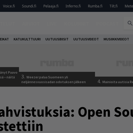
Voice.fi
Soundi.fi
Pelaaja.fi
Inferno.fi
Rumba.fi
Tilt.fi
Metel
TELUT
ARVIOT
LIVE
KOLUMNIT
PODCAST
EIKAT
KATUKULTTUURI
UUTUUSBIISIT
UUTUUSVIDEOT
MUSIIKKIVIDEOT
jäänyt Paavo
3.
sä – näitä
Weezer palaa Suomeen yli
4.
neljännesvuosisadan odotuksen jälkeen
Mainioita uutisia 
vahvistuksia: Open So
stettiin