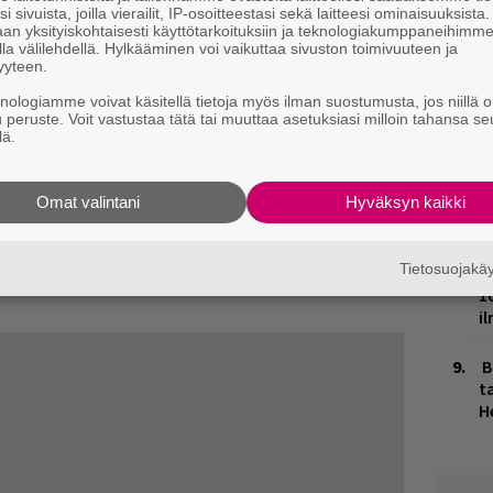
ies kertoi Rumballe, millaista oli koota
t
i sivuista, joilla vierailit, IP-osoitteestasi sekä laitteesi ominaisuuksista
an yksityiskohtaisesti käyttötarkoituksiin ja teknologiakumppaneihimm
o
la välilehdellä. Hylkääminen voi vaikuttaa sivuston toimivuuteen ja
yyteen.
stoa tehdessä tarkasteltiin suunnilleen
K
i pelivaraa oli aika mukavasti. Äänimäärän
knologiamme voivat käsitellä tietoja myös ilman suostumusta, jos niillä o
n
u peruste. Voit vastustaa tätä tai muuttaa asetuksiasi milloin tahansa se
S
s omaperäisyys – haluttiin peruskeikkojen
lä.
ikoisempia juttuja. Soittoajat on kuitenkin noin
J
siä päälavan roudaustauoilla, joten vähän
H
Omat valintani
Hyväksyn kaikki
k
tut toimivat, kuten vaikkapa Wannabe
rumpali”, kertoo Karhunen.
Tietosuojak
M
käyttäytyä yllättävänkin rauhallisesti
1
i
B
ta
H