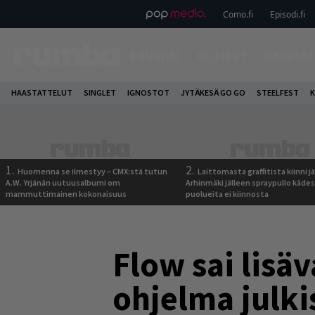
Como.fi
Episodi.fi
ETUSIVU
UUTISET
HAASTAT
HAASTATTELUT
SINGLET
IGNOSTOT
JYTÄKESÄ GO GO
STEELFEST
K
1.
2.
Huomenna se ilmestyy – CMX:stä tutun
Laittomasta graffitista kiinni 
A.W. Yrjänän uutuusalbumi om
Arhinmäki jälleen spraypullo kädes
mammuttimainen kokonaisuus
puolueita ei kiinnosta
Flow sai lisä
ohjelma julki