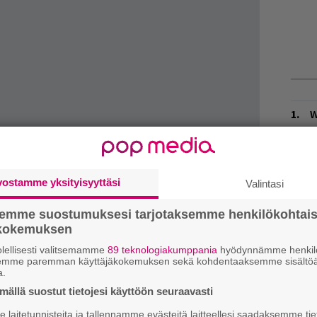
W
n
L
P
vostamme yksityisyyttäsi
Valintasi
k
semme suostumuksesi tarjotaksemme henkilökohtai
H
ökokemuksen
A
m
lellisesti valitsemamme
89 teknologiakumppania
hyödynnämme henkilö
semme paremman käyttäjäkokemuksen sekä kohdentaaksemme sisältöä
a.
M
w’n kanssa kokosivat sponsori Heineken ja
ällä suostut tietojesi käyttöön seuraavasti
a sekä myös Top Billin -kollektiivista tuttu
DJ
H
laitetunnisteita ja tallennamme evästeitä laitteellesi saadaksemme tie