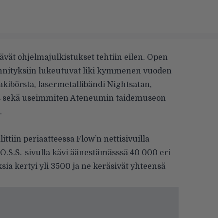
ävät ohjelmajulkistukset tehtiin eilen. Open
innityksiin lukeutuvat liki kymmenen vuoden
kibörsta
, lasermetallibändi
Nightsatan
,
s
sekä useimmiten Ateneumin taidemuseon
.
ittiin periaatteessa
Flow’n nettisivuilla
O.S.S.-sivulla kävi äänestämässsä 40 000 eri
ksia kertyi yli 3500 ja ne keräsivät yhteensä