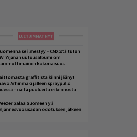
LUETUIMMAT NYT
uomenna se ilmestyy – CMX:stä tutun
.W. Yrjänän uutuusalbumi om
ammuttimainen kokonaisuus
aittomasta graffitista kiinni jäänyt
aavo Arhinmäki jälleen spraypullo
ädessä – näitä puolueita ei kiinnosta
eezer palaa Suomeen yli
eljännesvuosisadan odotuksen jälkeen