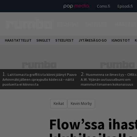
Como.fi
Episodi.fi
ETUSIVU
UUTISET
HAASTAT
HAASTATTELUT
SINGLET
STEELFEST
JYTÄKESÄ GO GO
IGNOSTOT
K
1.
2.
Laittomasta graffitista kiinni jäänyt Paavo
Huomenna se ilmestyy – CMX:s
Arhinmäki jälleen spraypullo kädessä – näitä
A.W. Yrjänän uutuusalbumi om
puolueita ei kiinnosta
mammuttimainen kokonaisuus
Keikat
Kevin Morby
Flow’ssa iha