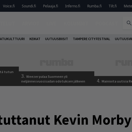
Voice.fi
Soundi.fi
Pelaaja.fi
Inferno.fi
Rumba.fi
Tilt.fi
Metel
TELUT
ARVIOT
LIVE
KOLUMNIT
PODCAST
ATUKULTTUURI
KEIKAT
UUTUUSBIISIT
TAMPERE CITY FESTIVAL
UUTUUSVI
tä tutun
3.
Weezer palaa Suomeen yli
4.
neljännesvuosisadan odotuksen jälkeen
Mainioita uutisia 
stuttanut Kevin Morb