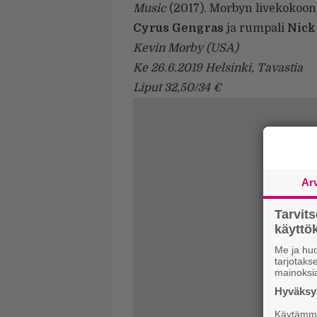
Music
(2017). Morbyn livekokoonp
Cyrus Gengras
ja rumpali
Nick
Kevin Morby (USA)
Ke 26.6.2019 Helsinki, Tavastia
Liput 32,50/34 €
Ar
Tarvit
käytt
Me ja huo
tarjotak
mainoksi
Hyväksym
Käytämme 