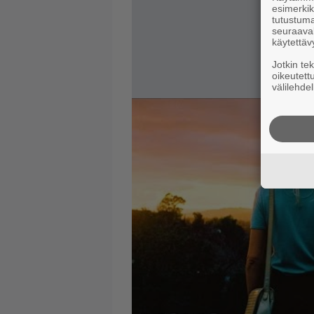
esimerkiks
tutustuma
seuraaval
käytettäv
Jotkin te
oikeutett
välilehdel