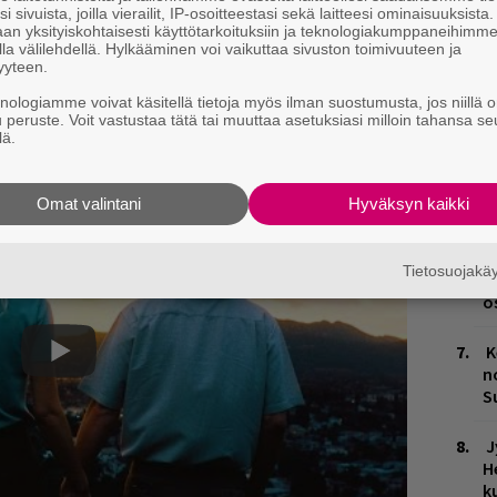
i sivuista, joilla vierailit, IP-osoitteestasi sekä laitteesi ominaisuuksista
L
an yksityiskohtaisesti käyttötarkoituksiin ja teknologiakumppaneihimm
P
la välilehdellä. Hylkääminen voi vaikuttaa sivuston toimivuuteen ja
k
yyteen.
knologiamme voivat käsitellä tietoja myös ilman suostumusta, jos niillä o
H
u peruste. Voit vastustaa tätä tai muuttaa asetuksiasi milloin tahansa se
A
lä.
m
Omat valintani
Hyväksyn kaikki
M
H
Tietosuojak
t
o
K
n
S
J
H
k