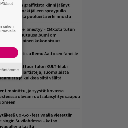
. Pääset
aittomasta graffitista kiinni jäänyt
e
aavo Arhinmäki jälleen spraypullo
ädessä – näitä puolueita ei kiinnosta
n siihen
uomenna se ilmestyy – CMX:stä tutun
uraavalla
.W. Yrjänän uutuusalbumi om
ammuttimainen kokonaisuus
ainioita uutisia Remu Aaltosen faneille
elsingin Kulttuuritalon KULT-klubi
äytäntömme
arjoaa kulttiartisteja, suomalaista
saamista ja kaikkea siltä väliltä
ent mainittu, ja syystä: kovassa
osteessa olevan ruotsalaisyhtye saapuu
uomeen
ytäkesä Go-Go -festivaalia vietettiin
elsingin Suvilahdessa – katso
uvagalleria täältä