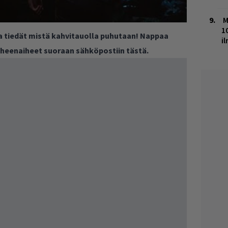
M
1
ja tiedät mistä kahvitauolla puhutaan! Nappaa
i
puheenaiheet suoraan sähköpostiin tästä.