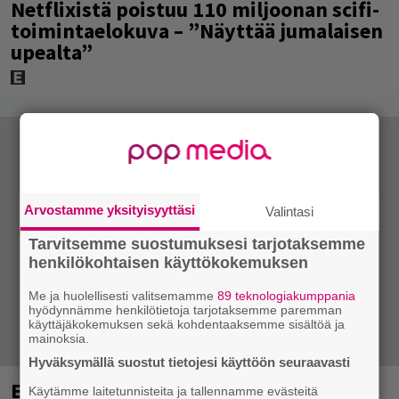
Netflixistä poistuu 110 miljoonan scifi-
toimintaelokuva – ”Näyttää jumalaisen
upealta”
Arvostamme yksityisyyttäsi
Valintasi
Tarvitsemme suostumuksesi tarjotaksemme
henkilökohtaisen käyttökokemuksen
Me ja huolellisesti valitsemamme
89 teknologiakumppania
hyödynnämme henkilötietoja tarjotaksemme paremman
käyttäjäkokemuksen sekä kohdentaaksemme sisältöä ja
mainoksia.
Hyväksymällä suostut tietojesi käyttöön seuraavasti
Eppu Normaali soitti viimeisen
Käytämme laitetunnisteita ja tallennamme evästeitä