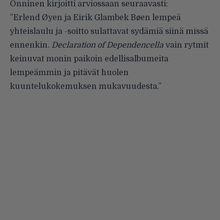
Onninen kirjoitti
arviossaan
seuraavasti:
”Erlend Øyen ja Eirik Glambek Bøen lempeä
yhteislaulu ja -soitto sulattavat sydämiä siinä missä
ennenkin.
Declaration of Dependencella
vain rytmit
keinuvat monin paikoin edellisalbumeita
lempeämmin ja pitävät huolen
kuuntelukokemuksen mukavuudesta.”