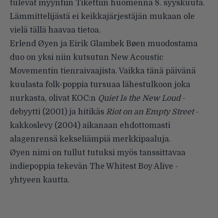
tulevat myyntiin Tikettiin huomenna 8. syyskuuta.
Lämmittelijästä ei keikkajärjestäjän mukaan ole
vielä tällä haavaa tietoa.
Erlend Øyen ja Eirik Glambek Bøen muodostama
duo on yksi niin kutsutun New Acoustic
Movementin tienraivaajista. Vaikka tänä päivänä
kuulasta folk-poppia tursuaa lähestulkoon joka
nurkasta, olivat KOC:n
Quiet Is the New Loud
-
debyytti (2001) ja hitikäs
Riot on an Empty Street
-
kakkoslevy (2004) aikanaan ehdottomasti
alagenrensä kekseliämpiä merkkipaaluja.
Øyen nimi on tullut tutuksi myös tanssittavaa
indiepoppia tekevän
The Whitest Boy Alive
-
yhtyeen kautta.