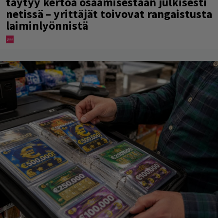
täytyy kertoa osaamisestaan julkisesti
netissä – yrittäjät toivovat rangaistusta
laiminlyönnistä