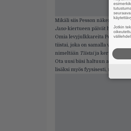
esimerkiks
tutustuma
seuraaval
käytettäv
Mikäli siis Pesson näkeminen liv
Jotkin te
Jano
-kiertueen päivät haltuun v
oikeutett
välilehdel
Omia
levyjulkkareita
Pesso viettä
tiistai, joka on samalla viittaus
nimeltään
Tiistai
ja kertosäkeessä
Ota uusi biisi haltuun alta ja tse
lisäksi myös fyysisesti, mutta ai