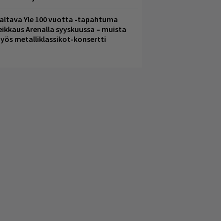
altava Yle 100 vuotta -tapahtuma
eikkaus Arenalla syyskuussa – muista
yös metalliklassikot-konsertti