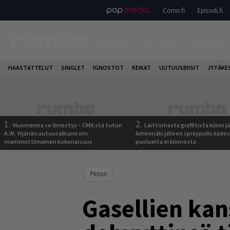
Como.fi
Episodi.fi
ETUSIVU
UUTISET
HAASTAT
HAASTATTELUT
SINGLET
IGNOSTOT
KEIKAT
UUTUUSBIISIT
JYTÄKE
1.
2.
Huomenna se ilmestyy – CMX:stä tutun
Laittomasta graffitista kiinni 
A.W. Yrjänän uutuusalbumi om
Arhinmäki jälleen spraypullo kädes
mammuttimainen kokonaisuus
puolueita ei kiinnosta
Pesso
Gasellien kan