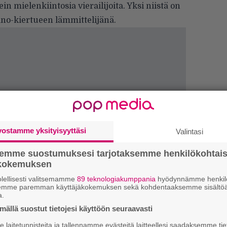
in mielenkiintosia vierailijoita. Yksi niistä on
Jano-kiertueen lämmittelijänä.
vostamme yksityisyyttäsi
Valintasi
semme suostumuksesi tarjotaksemme henkilökohtai
ökokemuksen
H
lellisesti valitsemamme
89 teknologiakumppania
hyödynnämme henkilö
A
semme paremman käyttäjäkokemuksen sekä kohdentaaksemme sisältöä
m
a.
ällä suostut tietojesi käyttöön seuraavasti
L
P
laitetunnisteita ja tallennamme evästeitä laitteellesi saadaksemme tie