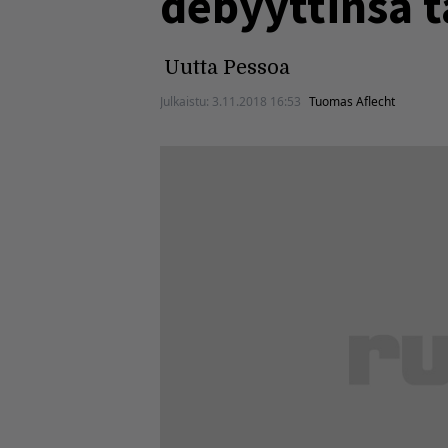
debyyttinsä t
Uutta Pessoa
Julkaistu:
3.11.2018 16:53
Tuomas Aflecht