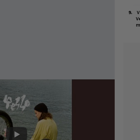
V
V
m