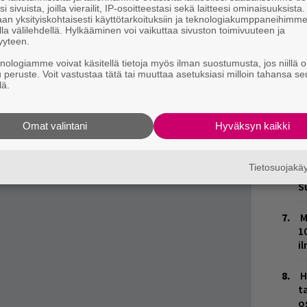
k
i sivuista, joilla vierailit, IP-osoitteestasi sekä laitteesi ominaisuuksista
an yksityiskohtaisesti käyttötarkoituksiin ja teknologiakumppaneihimm
la välilehdellä. Hylkääminen voi vaikuttaa sivuston toimivuuteen ja
W
yyteen.
enä kiinnostaa, niin kannattaa ottaa Gasellien
n
knologiamme voivat käsitellä tietoja myös ilman suostumusta, jos niillä o
aikka
täältä
.
u peruste. Voit vastustaa tätä tai muuttaa asetuksiasi milloin tahansa se
M
lä.
ä Helsingin Siltasessa 27.11. Viikonpäivä on
 Pesson soolouraan. Ensimmäinen singlehän oli
T
 lauletaan, että silloin oli kaikki paremmin.
Omat valintani
Hyväksyn kaikki
n
kkaa myös biisilista. Levy julkaistaan digin
K
noastaan vinyylinä.
Tietosuojak
n
S
M
1
i
H
t
o