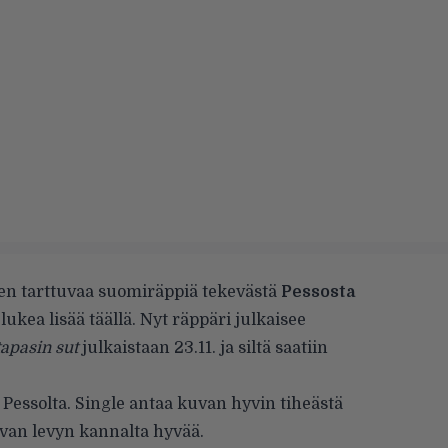
n tarttuvaa suomiräppiä tekevästä
Pessosta
 lukea lisää
täällä
. Nyt räppäri julkaisee
apasin sut
julkaistaan 23.11. ja siltä saatiin
 Pessolta. Single antaa kuvan hyvin tiheästä
evan levyn kannalta hyvää.