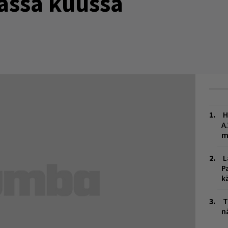
ässä kuussa
H
A
m
L
P
k
T
n