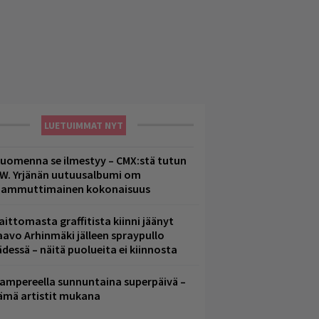
LUETUIMMAT NYT
uomenna se ilmestyy – CMX:stä tutun
.W. Yrjänän uutuusalbumi om
ammuttimainen kokonaisuus
aittomasta graffitista kiinni jäänyt
aavo Arhinmäki jälleen spraypullo
ädessä – näitä puolueita ei kiinnosta
ampereella sunnuntaina superpäivä –
ämä artistit mukana