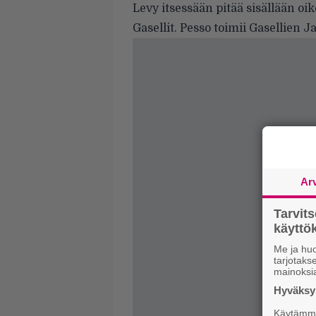
Levy itsessään pitää sisällään oike
Gasellit. Pesso toimii Gasellien 
Ar
Tarvit
käytt
Me ja huo
tarjotak
mainoksi
Hyväksym
Käytämme 