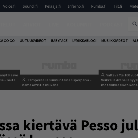
Voice.fi
Soundi.fi
Pelaaja.fi
Inferno.fi
Rumba.fi
Tilt.fi
Metel
TELUT
ARVIOT
LIVE
KOLUMNIT
PODCAST
SÄ GO GO
UUTUUSVIDEOT
BABYFACE
LYRIIKKABLOGI
MUSIIKKIVIDEOT
AL
4.
jäänyt Paavo
Valtava Yle 100 vu
3.
sä – näitä
Tampereella sunnuntaina superpäivä –
Veikkaus Arenalla syy
nämä artistit mukana
metalliklassikot-kons
ssa kiertävä Pesso ju