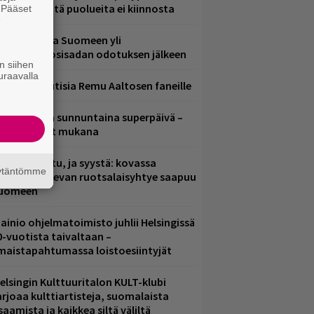
ädessä – näitä puolueita ei kiinnosta
. Pääset
e
eezer palaa Suomeen yli
eljännesvuosisadan odotuksen jälkeen
n siihen
uraavalla
ainioita uutisia Remu Aaltosen faneille
ampereella sunnuntaina superpäivä –
ämä artistit mukana
ent mainittu, ja syystä: kovassa
äytäntömme
osteessa olevan ruotsalaisyhtye saapuu
uomeen
ainio ohjelmatoimisto juhlii Helsingissä
0-vuotista taivaltaan –
lmaistapahtumassa loistoesiintyjät
elsingin Kulttuuritalon KULT-klubi
arjoaa kulttiartisteja, suomalaista
saamista ja kaikkea siltä väliltä