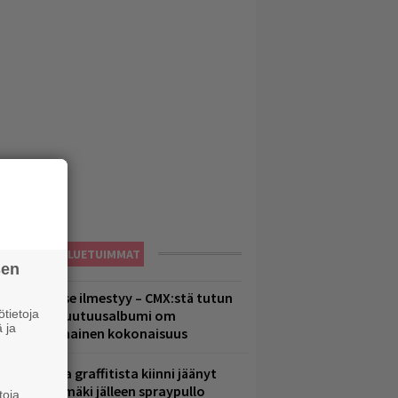
LUETUIMMAT
sen
uomenna se ilmestyy – CMX:stä tutun
tietoja
.W. Yrjänän uutuusalbumi om
 ja
ammuttimainen kokonaisuus
aittomasta graffitista kiinni jäänyt
aavo Arhinmäki jälleen spraypullo
toja