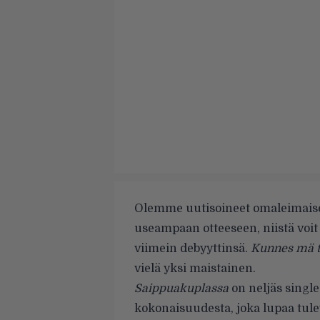
Olemme uutisoineet omaleimaise
useampaan otteeseen, niistä voit
viimein debyyttinsä.
Kunnes mä t
vielä yksi maistainen.
Saippuakuplassa
on neljäs single
kokonaisuudesta, joka lupaa tul