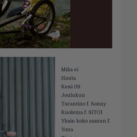
Miks ei
Hauta
Kesä 08
Joulukuu
Tarantino f. Sonny
Kuolema f. SITOI
Yksin koko aamun f.
Yona