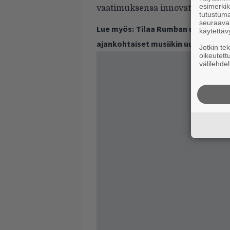
esimerkiks
vaatimuksensa innovatiivisuuden
tutustuma
seuraaval
Lue myös:
Tilaa Rumban uutiskirje 
käytettäv
ajankohtaiset musiikin uutiset ja 
Jotkin te
oikeutett
välilehdel