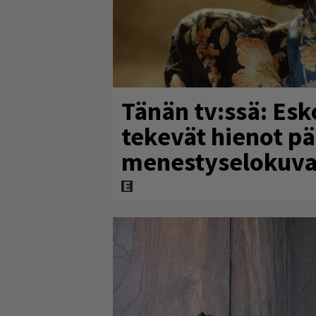
Tänän tv:ssä: Esk
tekevät hienot p
menestyselokuva