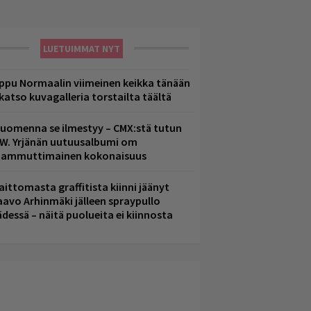
LUETUIMMAT NYT
ppu Normaalin viimeinen keikka tänään
 katso kuvagalleria torstailta täältä
uomenna se ilmestyy – CMX:stä tutun
.W. Yrjänän uutuusalbumi om
ammuttimainen kokonaisuus
aittomasta graffitista kiinni jäänyt
aavo Arhinmäki jälleen spraypullo
ädessä – näitä puolueita ei kiinnosta