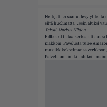
Nettijätti ei saanut levy-yhtiöi
siitä huolimatta. Tosin aluksi vai
Teksti: Markus Hilden
Billboard
tietää kertoa, että uus
piakkoin. Pavelusta tulee Amazon 
musiikkikokoelmansa verkkoon ja
Palvelu on ainakin aluksi ilmain