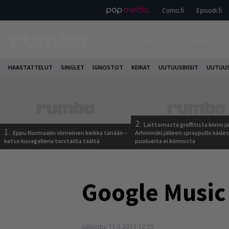
Como.fi
Episodi.fi
ETUSIVU
UUTISET
HAASTAT
HAASTATTELUT
SINGLET
IGNOSTOT
KEIKAT
UUTUUSBIISIT
UUTUUS
2.
Laittomasta graffitista kiinni 
1.
Eppu Normaalin viimeinen keikka tänään –
Arhinmäki jälleen spraypullo kädes
katso kuvagalleria torstailta täältä
puolueita ei kiinnosta
Google Music 
Julkaistu:
11.5.2011 12:35