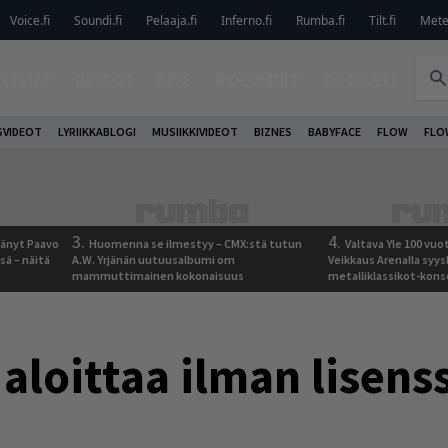
Voice.fi
Soundi.fi
Pelaaja.fi
Inferno.fi
Rumba.fi
Tilt.fi
Metel
TELUT
ARVIOT
LIVE
KOLUMNIT
PODCAST
VIDEOT
LYRIIKKABLOGI
MUSIIKKIVIDEOT
BIZNES
BABYFACE
FLOW
FLO
3.
4.
jäänyt Paavo
Huomenna se ilmestyy – CMX:stä tutun
Valtava Yle 100 vu
sä – näitä
A.W. Yrjänän uutuusalbumi om
Veikkaus Arenalla syy
mammuttimainen kokonaisuus
metalliklassikot-kons
aloittaa ilman lisens