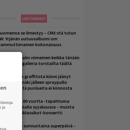
LUETUIMMAT
uomenna se ilmestyy – CMX:stä tutun
.W. Yrjänän uutuusalbumi om
ammuttimainen kokonaisuus
ppu Normaalin viimeinen keikka tänään
 katso kuvagalleria torstailta täältä
aittomasta graffitista kiinni jäänyt
aavo Arhinmäki jälleen spraypullo
sen
ädessä – näitä puolueita ei kiinnosta
altava Yle 100 vuotta -tapahtuma
tietoja
eikkaus Arenalla syyskuussa – muista
 ja
yös metalliklassikot-konsertti
ampereella sunnuntaina superpäivä –
toja