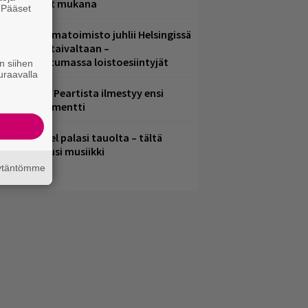
ämä artistit mukana
. Pääset
e
ainio ohjelmatoimisto juhlii Helsingissä
0-vuotista taivaltaan –
lmaistapahtumassa loistoesiintyjät
n siihen
uraavalla
ushin Neail Peartista ilmestyy ensi
uussa dokumentti
lind Channel palasi tauolta – tältä
uulostaa uusi musiikki
äytäntömme