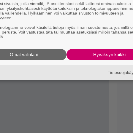
n
i sivuista, joilla vierailit, IP-osoitteestasi sekä laitteesi ominaisuuksista
 edelle. (No huh huh. – verkkoherra huom.)
an yksityiskohtaisesti käyttötarkoituksiin ja teknologiakumppaneihimm
la välilehdellä. Hylkääminen voi vaikuttaa sivuston toimivuuteen ja
M
ja tiedät mistä kahvitauolla puhutaan! Nappaa
yyteen.
1
puheenaiheet suoraan sähköpostiin tästä.
i
knologiamme voivat käsitellä tietoja myös ilman suostumusta, jos niillä o
u peruste. Voit vastustaa tätä tai muuttaa asetuksiasi milloin tahansa se
lä.
R
k
Omat valintani
Hyväksyn kaikki
B
k
Tietosuojak