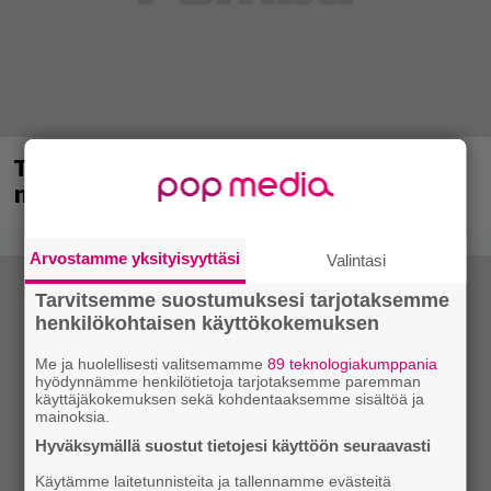
Tampereella sunnuntaina superpäivä –
nämä artistit mukana
Arvostamme yksityisyyttäsi
Valintasi
Tarvitsemme suostumuksesi tarjotaksemme
henkilökohtaisen käyttökokemuksen
Me ja huolellisesti valitsemamme
89 teknologiakumppania
hyödynnämme henkilötietoja tarjotaksemme paremman
käyttäjäkokemuksen sekä kohdentaaksemme sisältöä ja
mainoksia.
Hyväksymällä suostut tietojesi käyttöön seuraavasti
Käytämme laitetunnisteita ja tallennamme evästeitä