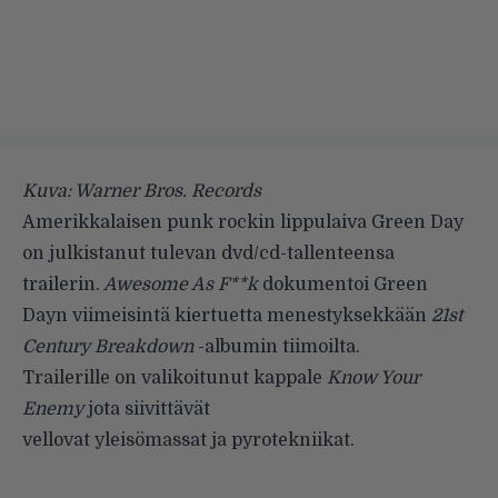
Kuva: Warner Bros. Records
Amerikkalaisen punk rockin lippulaiva
Green Day
on julkistanut tulevan dvd/cd-tallenteensa
trailerin.
Awesome As F**k
dokumentoi Green
Dayn viimeisintä kiertuetta menestyksekkään
21st
Century Breakdown
-albumin tiimoilta.
Trailerille
on valikoitunut kappale
Know Your
Enemy
jota siivittävät
vellovat yleisömassat ja pyrotekniikat.