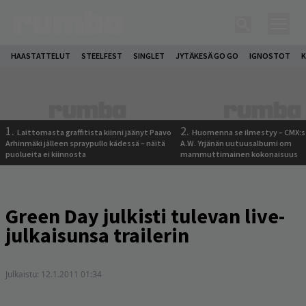
HAASTATTELUT
STEELFEST
SINGLET
JYTÄKESÄ GO GO
IGNOSTOT
K
1.
2.
Laittomasta graffitista kiinni jäänyt Paavo
Huomenna se ilmestyy – CMX:s
Arhinmäki jälleen spraypullo kädessä – näitä
A.W. Yrjänän uutuusalbumi om
puolueita ei kiinnosta
mammuttimainen kokonaisuus
Green Day julkisti tulevan live-
julkaisunsa trailerin
Julkaistu:
12.1.2011 01:34