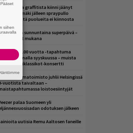
. Pääset
aittomasta graffitista kiinni jäänyt
e
aavo Arhinmäki jälleen spraypullo
ädessä – näitä puolueita ei kiinnosta
n siihen
ampereella sunnuntaina superpäivä –
uraavalla
ämä artistit mukana
altava Yle 100 vuotta -tapahtuma
eikkaus Arenalla syyskuussa – muista
yös metalliklassikot-konsertti
äytäntömme
ainio ohjelmatoimisto juhlii Helsingissä
0-vuotista taivaltaan –
lmaistapahtumassa loistoesiintyjät
eezer palaa Suomeen yli
eljännesvuosisadan odotuksen jälkeen
ainioita uutisia Remu Aaltosen faneille