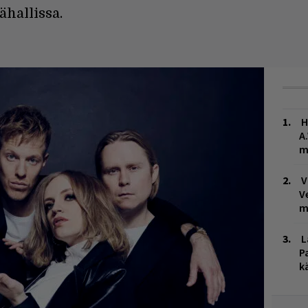
hallissa.
H
A
m
V
V
m
L
P
k