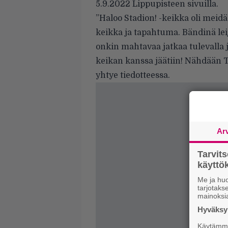
5.9.2022 Lippupisteen sivuilla.
”Haloo Stadion! -keikka oli mei
keikka ja tapahtuma. Bändinä leiju
onkin mahtavaa jatkaa tulevalla j
keikan kanssa jäätiin! Nähdään T
yhtye tiedotteessa.
Ar
Tarvit
käytt
Me ja huo
tarjotak
mainoksi
Hyväksym
Käytämme 