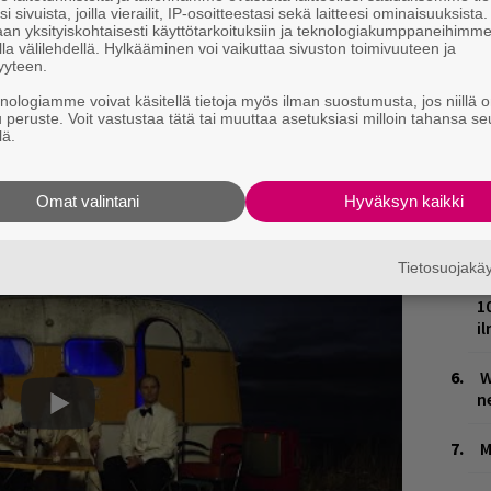
i sivuista, joilla vierailit, IP-osoitteestasi sekä laitteesi ominaisuuksista
L
an yksityiskohtaisesti käyttötarkoituksiin ja teknologiakumppaneihimm
P
la välilehdellä. Hylkääminen voi vaikuttaa sivuston toimivuuteen ja
yyteen.
k
knologiamme voivat käsitellä tietoja myös ilman suostumusta, jos niillä o
T
u peruste. Voit vastustaa tätä tai muuttaa asetuksiasi milloin tahansa se
lä.
n
V
Omat valintani
Hyväksyn kaikki
V
m
Tietosuojak
M
1
i
W
n
M