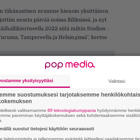
dän tähänastisen uramme hienoin yksittäinen
ttiin monta päivää noissa fiiliksissä, ja nyt
äähallikiertueella 2022 siitä mihin Stadion -
urussa, Tampereella ja Helsingissä”, kertoo
vostamme yksityisyyttäsi
Valintasi
semme suostumuksesi tarjotaksemme henkilökohtai
ökokemuksen
lellisesti valitsemamme
89 teknologiakumppania
hyödynnämme henkilö
semme paremman käyttäjäkokemuksen sekä kohdentaaksemme sisältöä
a.
H
A
ällä suostut tietojesi käyttöön seuraavasti
m
laitetunnisteita ja tallennamme evästeitä laitteellesi saadaksemme tie