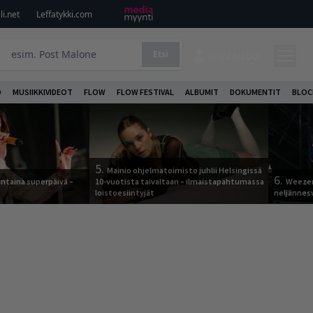
i.net
Leffatykki.com
Etsi
KIRJAUDU
O
MUSIIKKIVIDEOT
FLOW
FLOW FESTIVAL
ALBUMIT
DOKUMENTIT
BLOC
5.
Mainio ohjelmatoimisto juhlii Helsingissä
6.
ntaina superpäivä –
10-vuotista taivaltaan – ilmaistapahtumassa
Weezer
loistoesiintyjät
neljännes