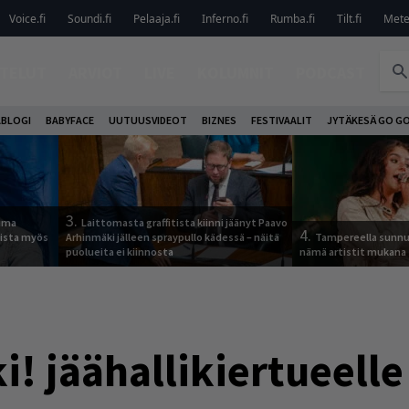
Voice.fi
Soundi.fi
Pelaaja.fi
Inferno.fi
Rumba.fi
Tilt.fi
Metel
TELUT
ARVIOT
LIVE
KOLUMNIT
PODCAST
ABLOGI
BABYFACE
UUTUUSVIDEOT
BIZNES
FESTIVAALIT
JYTÄKESÄ GO G
3.
tuma
Laittomasta graffitista kiinni jäänyt Paavo
4.
uista myös
Arhinmäki jälleen spraypullo kädessä – näitä
Tampereella sunnu
puolueita ei kiinnosta
nämä artistit mukana
i! jäähallikiertueelle