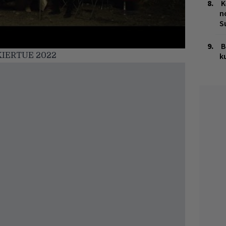
K
n
S
B
k
KIERTUE 2022