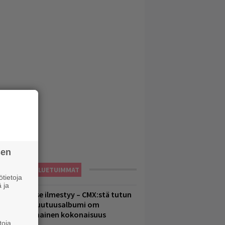
sen
LUETUIMMAT
tietoja
 ja
uomenna se ilmestyy – CMX:stä tutun
.W. Yrjänän uutuusalbumi om
ammuttimainen kokonaisuus
toja