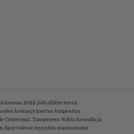
ulukuussa 2022 jäähallikiertueen.
vuoden kestänyt kiertue huipentuu
e Centerissä, Tampereen Nokia Arenalla ja
en liput tulevat myyntiin maanantaina