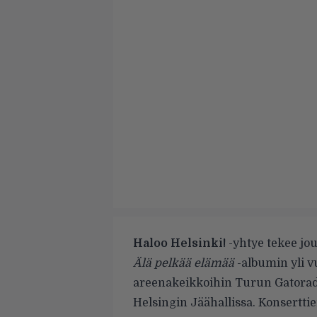
Haloo Helsinki!
-yhtye tekee jo
Älä pelkää elämää
-albumin yli 
areenakeikkoihin Turun Gatorad
Helsingin Jäähallissa. Konsertti