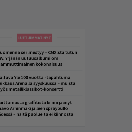
LUETUIMMAT NYT
uomenna se ilmestyy – CMX:stä tutun
.W. Yrjänän uutuusalbumi om
ammuttimainen kokonaisuus
altava Yle 100 vuotta -tapahtuma
eikkaus Arenalla syyskuussa – muista
yös metalliklassikot-konsertti
aittomasta graffitista kiinni jäänyt
aavo Arhinmäki jälleen spraypullo
ädessä – näitä puolueita ei kiinnosta