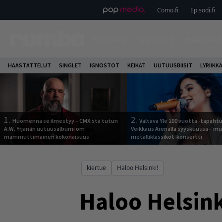
Como.fi
Episodi.fi
ETUSIVU
UUTISET
HAASTAT
HAASTATTELUT
SINGLET
IGNOSTOT
KEIKAT
UUTUUSBIISIT
LYRIIKK
1.
2.
Huomenna se ilmestyy – CMX:stä tutun
Valtava Yle 100 vuotta -tapah
A.W. Yrjänän uutuusalbumi om
Veikkaus Arenalla syyskuussa – m
mammuttimainen kokonaisuus
metalliklassikot-konsertti
kiertue
Haloo Helsinki!
Haloo Helsink