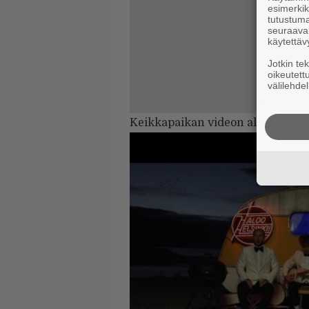
esimerkiks
tutustuma
seuraaval
käytettäv
Jotkin te
oikeutett
välilehdel
Keikkapaikan videon alla.