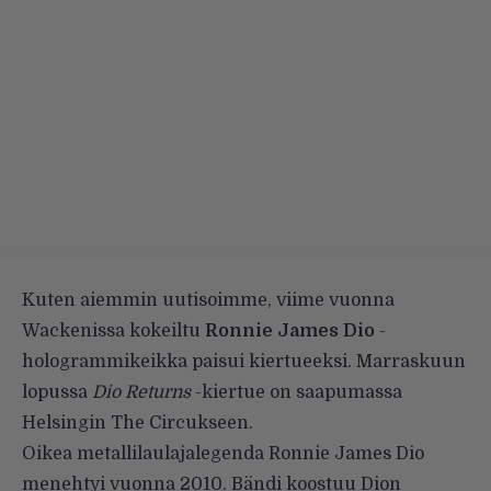
Kuten aiemmin
uutisoimme
, viime vuonna
Wackenissa kokeiltu
Ronnie James Dio
-
hologrammikeikka paisui kiertueeksi. Marraskuun
lopussa
Dio Returns
-kiertue on saapumassa
Helsingin The Circukseen.
Oikea metallilaulajalegenda Ronnie James Dio
menehtyi vuonna 2010. Bändi koostuu Dion