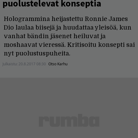
puolustelevat konseptia
Hologrammina heijastettu Ronnie James
Dio laulaa biisejä ja huudattaa yleisöä, kun
vanhat bändin jäsenet heiluvat ja
moshaavat vieressä. Kritisoitu konsepti sai
nyt puolustuspuheita.
Julkaistu:
20.8.2017 08:30
Otso Karhu