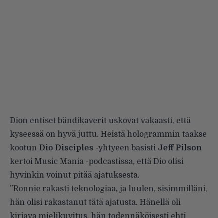
Dion entiset bändikaverit uskovat vakaasti, että
kyseessä on hyvä juttu. Heistä hologrammin taakse
kootun
Dio Disciples
-yhtyeen basisti
Jeff Pilson
kertoi Music Mania -podcastissa, että Dio olisi
hyvinkin voinut pitää ajatuksesta.
”Ronnie rakasti teknologiaa, ja luulen, sisimmilläni,
hän olisi rakastanut tätä ajatusta. Hänellä oli
kirjava mielikuvitus, hän todennäköisesti ehti