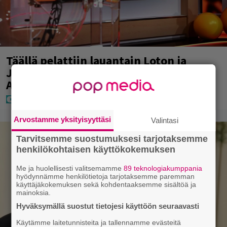
Täällä pelattiin lauantain Loton ja
Jokerin isot rahat – Tokmannilla,
ABC:lla, netissä…
Arvostamme yksityisyyttäsi
Valintasi
Tarvitsemme suostumuksesi tarjotaksemme
henkilökohtaisen käyttökokemuksen
Me ja huolellisesti valitsemamme
89 teknologiakumppania
hyödynnämme henkilötietoja tarjotaksemme paremman
käyttäjäkokemuksen sekä kohdentaaksemme sisältöä ja
mainoksia.
Hyväksymällä suostut tietojesi käyttöön seuraavasti
Käytämme laitetunnisteita ja tallennamme evästeitä