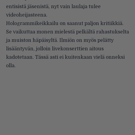
entisistä jäsenistä, nyt vain laulaja tulee
videoheijasteena.
Hologrammikeikkailu on saanut paljon kritiikkiä.
Se vaikuttaa monen mielestä pelkältä rahastukselta
ja muiston häpäisyltä. Ilmiön on myös pelätty
lisääntyvän, jolloin livekonserttien aitous
kadotetaan. Tässä asti ei kuitenkaan vielä onneksi
olla.