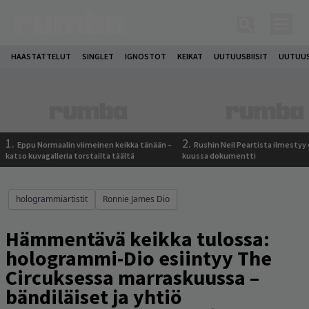
HAASTATTELUT
SINGLET
IGNOSTOT
KEIKAT
UUTUUSBIISIT
UUTUUS
1.
2.
Eppu Normaalin viimeinen keikka tänään –
Rushin Neil Peartista ilmestyy 
katso kuvagalleria torstailta täältä
kuussa dokumentti
hologrammiartistit
Ronnie James Dio
Hämmentävä keikka tulossa:
hologrammi-Dio esiintyy The
Circuksessa marraskuussa –
bändiläiset ja yhtiö