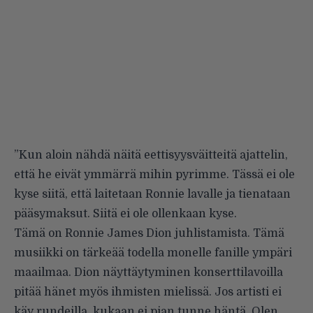
”Kun aloin nähdä näitä eettisyysväitteitä ajattelin,
että he eivät ymmärrä mihin pyrimme. Tässä ei ole
kyse siitä, että laitetaan Ronnie lavalle ja tienataan
pääsymaksut. Siitä ei ole ollenkaan kyse.
Tämä on Ronnie James Dion juhlistamista. Tämä
musiikki on tärkeää todella monelle fanille ympäri
maailmaa. Dion näyttäytyminen konserttilavoilla
pitää hänet myös ihmisten mielissä. Jos artisti ei
käy rundeilla, kukaan ei pian tunne häntä. Olen