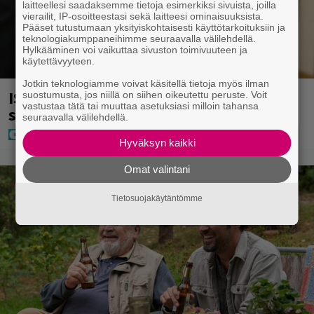
laitteellesi saadaksemme tietoja esimerkiksi sivuista, joilla
vierailit, IP-osoitteestasi sekä laitteesi ominaisuuksista.
Pääset tutustumaan yksityiskohtaisesti käyttötarkoituksiin ja
teknologiakumppaneihimme seuraavalla välilehdellä.
Hylkääminen voi vaikuttaa sivuston toimivuuteen ja
käytettävyyteen.
Jotkin teknologiamme voivat käsitellä tietoja myös ilman
IS: Hjalliksen ja Jasminen häissä
suostumusta, jos niillä on siihen oikeutettu peruste. Voit
vastustaa tätä tai muuttaa asetuksiasi milloin tahansa
suomalainen supertähti
seuraavalla välilehdellä.
Hyväksyn kaikki
Omat valintani
Tietosuojakäytäntömme