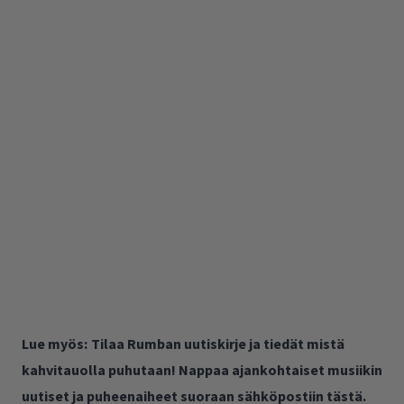
Lue myös:
Tilaa Rumban uutiskirje ja tiedät mistä
kahvitauolla puhutaan! Nappaa ajankohtaiset musiikin
uutiset ja puheenaiheet suoraan sähköpostiin tästä.