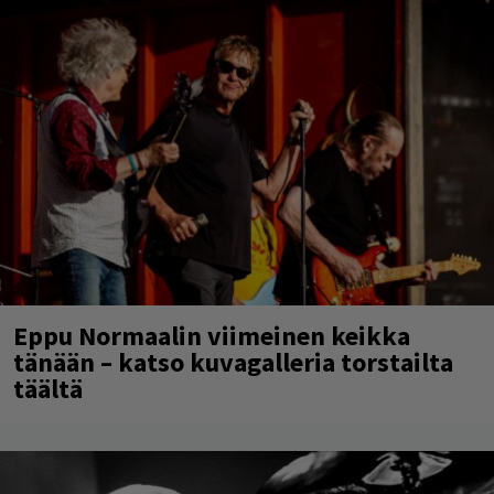
Eppu Normaalin viimeinen keikka
tänään – katso kuvagalleria torstailta
täältä