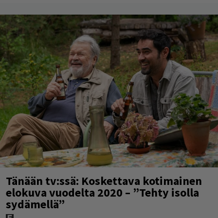
Tänään tv:ssä: Koskettava kotimainen
elokuva vuodelta 2020 – ”Tehty isolla
sydämellä”