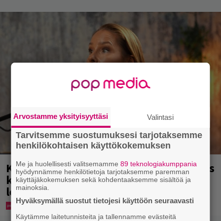
Arvostamme yksityisyyttäsi
Valintasi
Tarvitsemme suostumuksesi tarjotaksemme
henkilökohtaisen käyttökokemuksen
Me ja huolellisesti valitsemamme
89 teknologiakumppania
Karita Tykän ja Sami Saikkosen rakkaus
hyödynnämme henkilötietoja tarjotaksemme paremman
kukoistaa – vähäpukeista hempeilyä ja
käyttäjäkokemuksen sekä kohdentaaksemme sisältöä ja
mainoksia.
leveitä virnistyksiä laiturilla
Hyväksymällä suostut tietojesi käyttöön seuraavasti
Käytämme laitetunnisteita ja tallennamme evästeitä