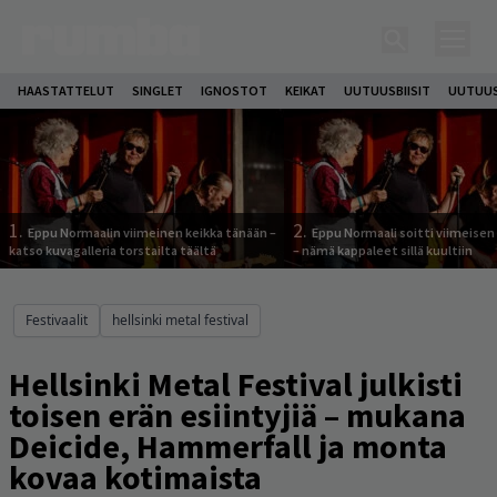
HAASTATTELUT
SINGLET
IGNOSTOT
KEIKAT
UUTUUSBIISIT
UUTUUS
1.
2.
Eppu Normaalin viimeinen keikka tänään –
Eppu Normaali soitti viimeisen
katso kuvagalleria torstailta täältä
– nämä kappaleet sillä kuultiin
Festivaalit
hellsinki metal festival
Hellsinki Metal Festival julkisti
toisen erän esiintyjiä – mukana
Deicide, Hammerfall ja monta
kovaa kotimaista