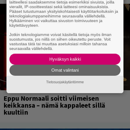
laitteellesi saadaksemme tietoja esimerkiksi sivuista, joilla
vierailit, IP-osoitteestasi sekä laitteesi ominaisuuksista.
Pääset tutustumaan yksityiskohtaisesti käyttötarkoituksiin ja
teknologiakumppaneihimme seuraavalla välilehdellä.
Hylkääminen voi vaikuttaa sivuston toimivuuteen ja
käytettävyyteen.
Jotkin teknologiamme voivat käsitellä tietoja myös ilman
suostumusta, jos niillä on siihen oikeutettu peruste. Voit
vastustaa tätä tai muuttaa asetuksiasi milloin tahansa
seuraavalla välilehdellä.
Hyväksyn kaikki
Omat valintani
Tietosuojakäytäntömme
Eppu Normaali soitti viimeisen
keikkansa – nämä kappaleet sillä
kuultiin