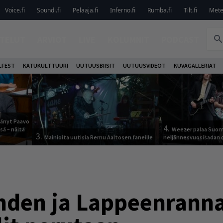
Voice.fi
Soundi.fi
Pelaaja.fi
Inferno.fi
Rumba.fi
Tilt.fi
Metel
TELUT
ARVIOT
LIVE
KOLUMNIT
PODCAST
LFEST
KATUKULTTUURI
UUTUUSBIISIT
UUTUUSVIDEOT
KUVAGALLERIAT
jäänyt Paavo
4.
sä – näitä
Weezer palaa Suom
3.
Mainioita uutisia Remu Aaltosen faneille
neljännesvuosisadan 
hden ja Lappeenranna