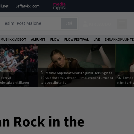
i.net
Leffatykki.com
Etsi
KIRJAUDU
MUSIIKKIVIDEOT
ALBUMIT
FLOW
FLOW FESTIVAL
LIVE
ENNAKKOKUUNTE
5.
Mainio ohjelmatoimisto juhlii Helsingissä
6.
een yli
10-vuotista taivaltaan – ilmaistapahtumassa
Tamper
odotuksen jälkeen
loistoesiintyjät
nämä arti
n Rock in the