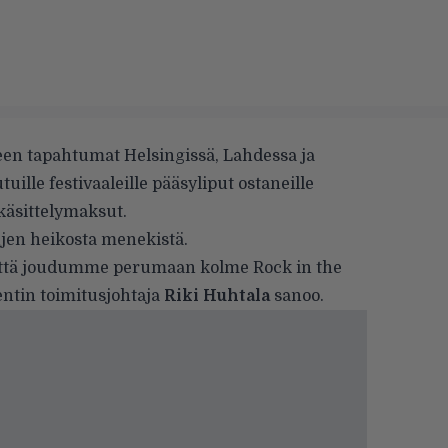
ueen tapahtumat Helsingissä, Lahdessa ja
lle festivaaleille pääsyliput ostaneille
käsittelymaksut.
en heikosta menekistä.
että joudumme perumaan kolme Rock in the
entin toimitusjohtaja
Riki Huhtala
sanoo.