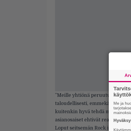
Ar
Tarvit
käytt
”Meille yhtiönä peruutukset ja si
taloudellisesti, emmekä niitä mi
Me ja huo
tarjotak
kuitenkin hyvä tehdä mahdollisim
mainoksi
asianosaiset ehtivät reagoimaan 
Hyväksym
Loput seitsemän Rock in the City 
Käytämme 