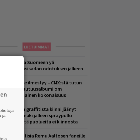
LUETUIMMAT
eezer palaa Suomeen yli
eljännesvuosisadan odotuksen jälkeen
uomenna se ilmestyy – CMX:stä tutun
.W. Yrjänän uutuusalbumi om
sen
ammuttimainen kokonaisuus
aittomasta graffitista kiinni jäänyt
tietoja
aavo Arhinmäki jälleen spraypullo
 ja
ädessä – näitä puolueita ei kiinnosta
ainioita uutisia Remu Aaltosen faneille
toja