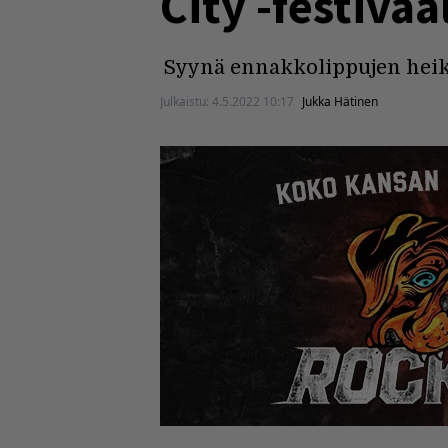
City -festivaa
Syynä ennakkolippujen hei
Julkaistu:
4.5.2022 10:17
Jukka Hätinen