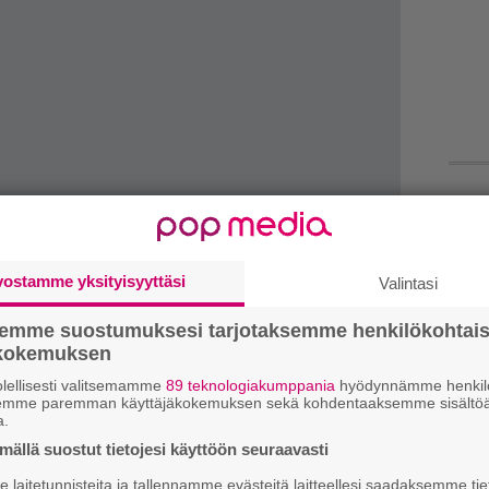
W
n
vostamme yksityisyyttäsi
Valintasi
H
A
semme suostumuksesi tarjotaksemme henkilökohtai
m
ökokemuksen
irrot ovat raskaita päätöksiä myös
L
elellämme tee. Kipeätkin ratkaisut on
lellisesti valitsemamme
89 teknologiakumppania
hyödynnämme henkilö
P
semme paremman käyttäjäkokemuksen sekä kohdentaaksemme sisältöä
man ajoissa, jotta asiakkaat, bändit ja kaikki
a.
k
peruutuksiin ajoissa.”
ällä suostut tietojesi käyttöön seuraavasti
M
-festivaaliviikonloppua Kuopiossa, Vantaalla,
laitetunnisteita ja tallennamme evästeitä laitteellesi saadaksemme tie