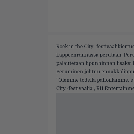
Rock in the City -festivaalikiert
Lappeenrannassa perutaan. Perutui
palautetaan lipunhinnan lisäksi 
Peruminen johtuu ennakkolippuj
”Olemme todella pahoillamme, 
City -festivaalia”, RH Entertainm