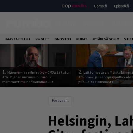
Como.fi
Episodi.fi
ETUSIVU
UUTISET
HAASTAT
HAASTATTELUT
SINGLET
IGNOSTOT
KEIKAT
JYTÄKESÄ GO GO
STEE
1.
2.
Huomenna se ilmestyy – CMX:stä tutun
Laittomasta graffitista kiinni 
A.W. Yrjänän uutuusalbumi om
Arhinmäki jälleen spraypullo kädes
mammuttimainen kokonaisuus
puolueita ei kiinnosta
Festivaalit
Helsingin, La