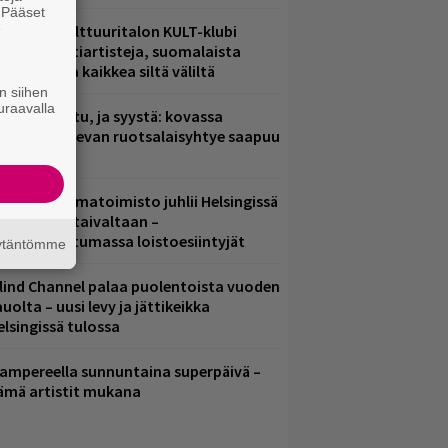
. Pääset
e
elsingin Kulttuuritalon KULT-klubi
arjoaa kulttiartisteja, suomalaista
saamista ja kaikkea siltä väliltä
n siihen
uraavalla
ent mainittu, ja syystä: kovassa
osteessa olevan ruotsalaisyhtye saapuu
uomeen
ainio ohjelmatoimisto juhlii Helsingissä
0-vuotista taivaltaan –
lmaistapahtumassa loistoesiintyjät
äytäntömme
lind Channel palaa puolentoista vuoden
uolta – uusi levy ja jättikeikka
elsingissä tulossa
ampereella sunnuntaina superpäivä –
ämä artistit mukana