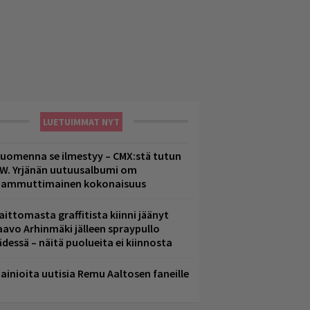
LUETUIMMAT NYT
uomenna se ilmestyy – CMX:stä tutun
.W. Yrjänän uutuusalbumi om
ammuttimainen kokonaisuus
aittomasta graffitista kiinni jäänyt
aavo Arhinmäki jälleen spraypullo
ädessä – näitä puolueita ei kiinnosta
ainioita uutisia Remu Aaltosen faneille