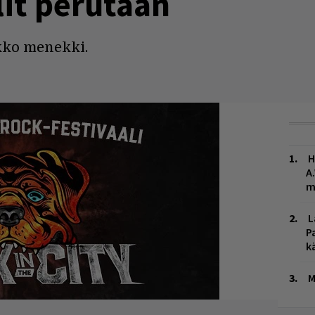
lit perutaan
kko menekki.
H
A
m
L
P
k
M