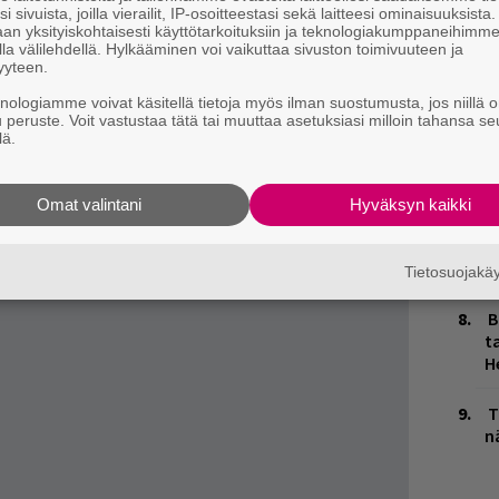
i sivuista, joilla vierailit, IP-osoitteestasi sekä laitteesi ominaisuuksista
ä, Keravalla ja Porissa järjestetään
an yksityiskohtaisesti käyttötarkoituksiin ja teknologiakumppaneihimm
H
la välilehdellä. Hylkääminen voi vaikuttaa sivuston toimivuuteen ja
an, tiedotteessa kerrotaan.
t
yyteen.
o
ja tiedät mistä kahvitauolla puhutaan! Nappaa
knologiamme voivat käsitellä tietoja myös ilman suostumusta, jos niillä o
u peruste. Voit vastustaa tätä tai muuttaa asetuksiasi milloin tahansa se
puheenaiheet suoraan sähköpostiin tästä.
K
lä.
n
S
Omat valintani
Hyväksyn kaikki
M
1
i
Tietosuojak
B
ta
H
T
n