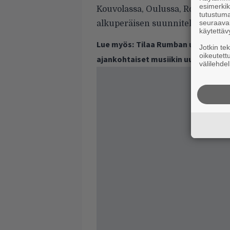
esimerkiks
Kouvolassa, Oulussa, Rovaniemell
tutustuma
seuraaval
alkuperäisen suunnitelman muka
käytettäv
Lue myös:
Tilaa Rumban uutiskirje 
Jotkin te
oikeutett
ajankohtaiset musiikin uutiset ja 
välilehdel