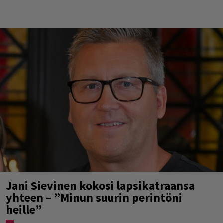
Jani Sievinen kokosi lapsikatraansa
yhteen – ”Minun suurin perintöni
heille”