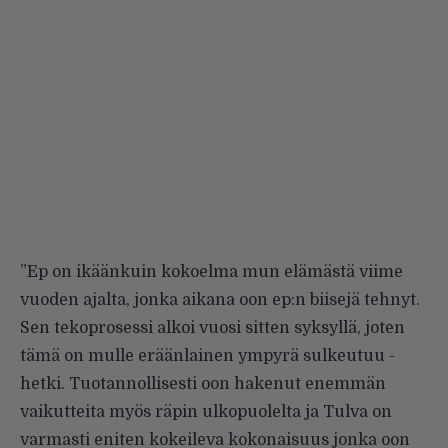
”Ep on ikäänkuin kokoelma mun elämästä viime
vuoden ajalta, jonka aikana oon ep:n biisejä tehnyt.
Sen tekoprosessi alkoi vuosi sitten syksyllä, joten
tämä on mulle eräänlainen ympyrä sulkeutuu -
hetki. Tuotannollisesti oon hakenut enemmän
vaikutteita myös räpin ulkopuolelta ja Tulva on
varmasti eniten kokeileva kokonaisuus jonka oon