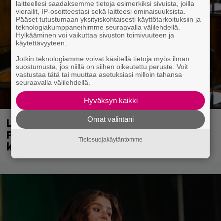
laitteellesi saadaksemme tietoja esimerkiksi sivuista, joilla
vierailit, IP-osoitteestasi sekä laitteesi ominaisuuksista.
Pääset tutustumaan yksityiskohtaisesti käyttötarkoituksiin ja
teknologiakumppaneihimme seuraavalla välilehdellä.
Hylkääminen voi vaikuttaa sivuston toimivuuteen ja
käytettävyyteen.
Jotkin teknologiamme voivat käsitellä tietoja myös ilman
suostumusta, jos niillä on siihen oikeutettu peruste. Voit
vastustaa tätä tai muuttaa asetuksiasi milloin tahansa
seuraavalla välilehdellä.
Hyväksyn kaikki
Laittomasta graffitista kiinni jäänyt
Omat valintani
Paavo Arhinmäki jälleen spraypullo
Tietosuojakäytäntömme
kädessä – näitä puolueita ei kiinnosta