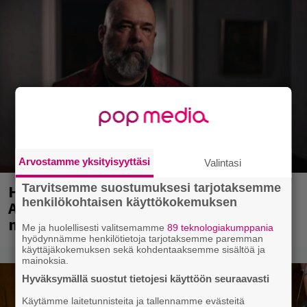
Arvostamme yksityisyyttäsi
Valintasi
Huomenna se ilmestyy – CMX:stä tutun
Tarvitsemme suostumuksesi tarjotaksemme
henkilökohtaisen käyttökokemuksen
A.W. Yrjänän uutuusalbumi om
mammuttimainen kokonaisuus
Me ja huolellisesti valitsemamme
89 teknologiakumppania
hyödynnämme henkilötietoja tarjotaksemme paremman
käyttäjäkokemuksen sekä kohdentaaksemme sisältöä ja
mainoksia.
Hyväksymällä suostut tietojesi käyttöön seuraavasti
Käytämme laitetunnisteita ja tallennamme evästeitä