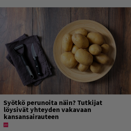
Syötkö perunoita näin? Tutkijat
löysivät yhteyden vakavaan
kansansairauteen