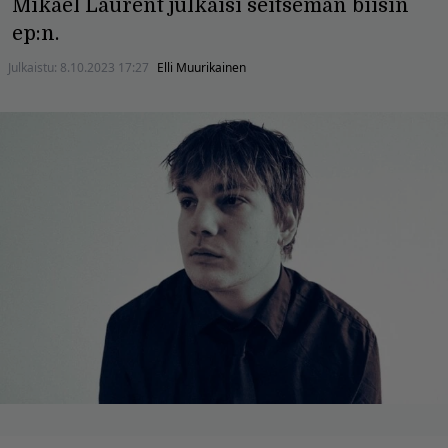
Mikael Laurent julkaisi seitsemän biisin
ep:n.
Julkaistu:
8.10.2023 17:27
Elli Muurikainen