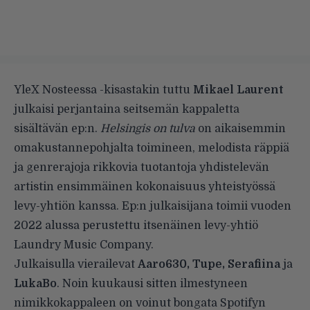
YleX Nosteessa -kisastakin tuttu
Mikael Laurent
julkaisi perjantaina seitsemän kappaletta
sisältävän ep:n.
Helsingis on tulva
on aikaisemmin
omakustannepohjalta toimineen, melodista räppiä
ja genrerajoja rikkovia tuotantoja yhdistelevän
artistin ensimmäinen kokonaisuus yhteistyössä
levy-yhtiön kanssa. Ep:n julkaisijana toimii vuoden
2022 alussa perustettu itsenäinen levy-yhtiö
Laundry Music Company.
Julkaisulla vierailevat
Aaro630, Tupe, Serafiina
ja
LukaBo
. Noin kuukausi sitten ilmestyneen
nimikkokappaleen on voinut bongata Spotifyn