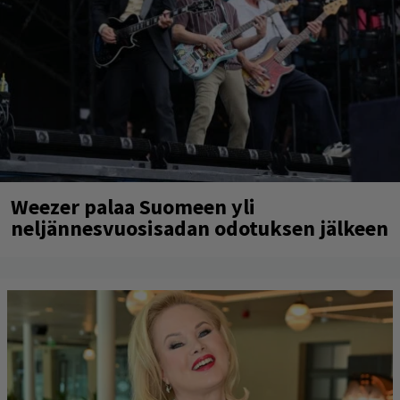
Weezer palaa Suomeen yli
neljännesvuosisadan odotuksen jälkeen