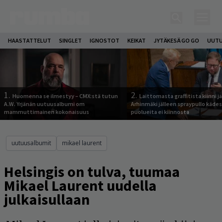
HAASTATTELUT
SINGLET
IGNOSTOT
KEIKAT
JYTÄKESÄ GO GO
UUTU
1.
2.
Huomenna se ilmestyy – CMX:stä tutun
Laittomasta graffitista kiinni 
A.W. Yrjänän uutuusalbumi om
Arhinmäki jälleen spraypullo kädes
mammuttimainen kokonaisuus
puolueita ei kiinnosta
uutuusalbumit
mikael laurent
Helsingis on tulva, tuumaa
Mikael Laurent uudella
julkaisullaan