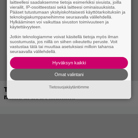
laitteellesi saadaksemme tietoja esimerkiksi sivuista, joilla
vierailit, IP-osoitteestasi sekä laitteesi ominaisuuksista.
Pääset tutustumaan yksityiskohtaisesti käyttötarkoituksiin ja
teknologiakumppaneihimme seuraavalla välilehdellä.
Hylkääminen voi vaikuttaa sivuston toimivuuteen ja
käytettävyyteen.
Jotkin teknologiamme voivat käsitellä tietoja myös ilman
suostumusta, jos niillä on siihen oikeutettu peruste. Voit
vastustaa tätä tai muuttaa asetuksiasi milloin tahansa
seuraavalla välilehdellä.
Hyväksyn kaikki
Omat valintani
Tampereella sunnuntaina superpäivä –
Tietosuojakäytäntömme
nämä artistit mukana