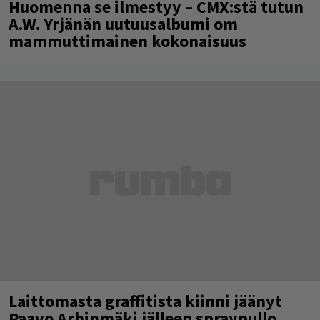
Huomenna se ilmestyy – CMX:stä tutun
A.W. Yrjänän uutuusalbumi om
mammuttimainen kokonaisuus
Laittomasta graffitista kiinni jäänyt
Paavo Arhinmäki jälleen spraypullo