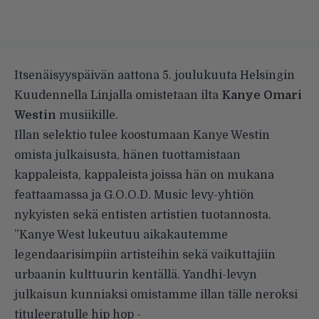
Itsenäisyyspäivän aattona 5. joulukuuta Helsingin
Kuudennella Linjalla omistetaan ilta
Kanye Omari
Westin
musiikille.
Illan selektio tulee koostumaan Kanye Westin
omista julkaisusta, hänen tuottamistaan
kappaleista, kappaleista joissa hän on mukana
feattaamassa ja G.O.O.D. Music levy-yhtiön
nykyisten sekä entisten artistien tuotannosta.
”Kanye West lukeutuu aikakautemme
legendaarisimpiin artisteihin sekä vaikuttajiin
urbaanin kulttuurin kentällä. Yandhi-levyn
julkaisun kunniaksi omistamme illan tälle neroksi
tituleeratulle hip hop -