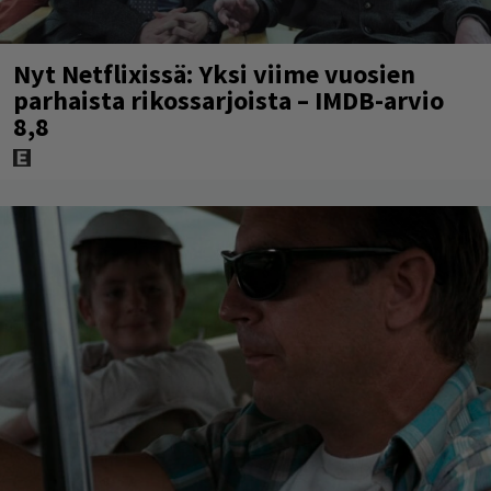
Nyt Netflixissä: Yksi viime vuosien
parhaista rikossarjoista – IMDB-arvio
8,8