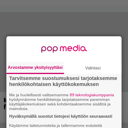
Arvostamme yksityisyyttäsi
Valintasi
Tarvitsemme suostumuksesi tarjotaksemme
henkilökohtaisen käyttökokemuksen
Me ja huolellisesti valitsemamme
89 teknologiakumppania
Mainioita uutisia Remu Aaltosen
hyödynnämme henkilötietoja tarjotaksemme paremman
käyttäjäkokemuksen sekä kohdentaaksemme sisältöä ja
faneille
mainoksia.
Hyväksymällä suostut tietojesi käyttöön seuraavasti
Käytämme laitetunnisteita ja tallennamme evästeitä