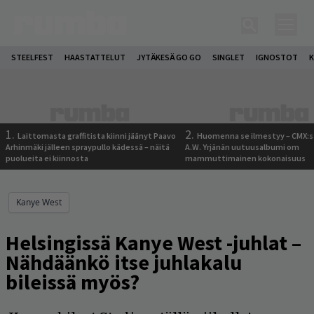
STEELFEST
HAASTATTELUT
JYTÄKESÄ GO GO
SINGLET
IGNOSTOT
K
1.
2.
Laittomasta graffitista kiinni jäänyt Paavo
Huomenna se ilmestyy – CMX:s
Arhinmäki jälleen spraypullo kädessä – näitä
A.W. Yrjänän uutuusalbumi om
puolueita ei kiinnosta
mammuttimainen kokonaisuus
Kanye West
Helsingissä Kanye West -juhlat –
Nähdäänkö itse juhlakalu
bileissä myös?