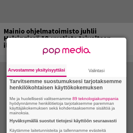
Mainio ohjelmatoimisto juhlii
Helsingissä 10-vuotista taivaltaan –
ilmaistapahtumassa loistoesiintyjät
Arvostamme yksityisyyttäsi
Valintasi
Tarvitsemme suostumuksesi tarjotaksemme
henkilökohtaisen käyttökokemuksen
Me ja huolellisesti valitsemamme
89 teknologiakumppania
hyödynnämme henkilötietoja tarjotaksemme paremman
käyttäjäkokemuksen sekä kohdentaaksemme sisältöä ja
mainoksia.
Hyväksymällä suostut tietojesi käyttöön seuraavasti
Käytämme laitetunnisteita ja tallennamme evästeitä