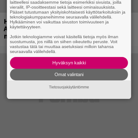
laitteellesi saadaksemme tietoja esimerkiksi sivuista, joilla
vierailit, IP-osoitteestasi sekä laitteesi ominaisuuksista.
Pääset tutustumaan yksityiskohtaisesti käyttötarkoituksiin ja
teknologiakumppaneihimme seuraavalla välilehdellä.
Huomenna se ilmestyy – CMX:stä tutun
Hylkääminen voi vaikuttaa sivuston toimivuuteen ja
A.W. Yrjänän uutuusalbumi om
käytettävyyteen.
mammuttimainen kokonaisuus
Jotkin teknologiamme voivat käsitellä tietoja myös ilman
suostumusta, jos niillä on siihen oikeutettu peruste. Voit
vastustaa tätä tai muuttaa asetuksiasi milloin tahansa
seuraavalla välilehdellä.
Hyväksyn kaikki
Omat valintani
Tietosuojakäytäntömme