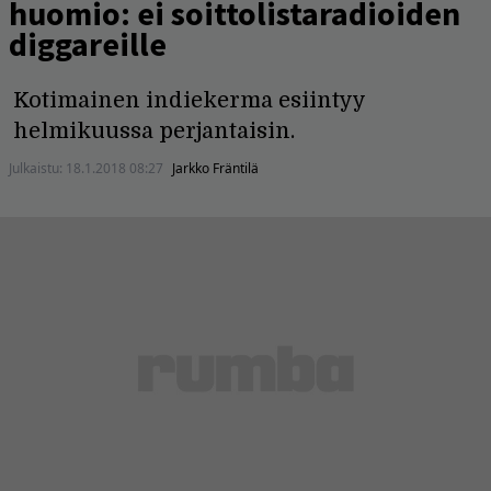
huomio: ei soittolistaradioiden
diggareille
Kotimainen indiekerma esiintyy
helmikuussa perjantaisin.
Julkaistu:
18.1.2018 08:27
Jarkko Fräntilä