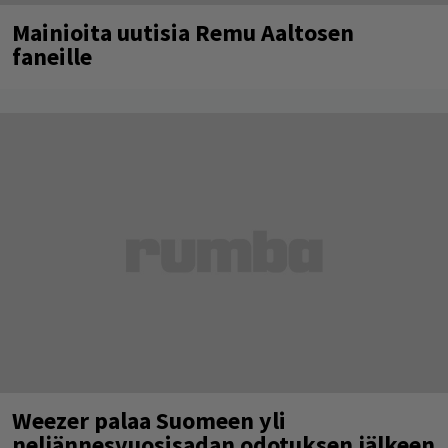
Mainioita uutisia Remu Aaltosen
faneille
Weezer palaa Suomeen yli
neljännesvuosisadan odotuksen jälkeen