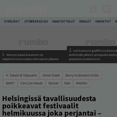
STEELFEST
JYTÄKESÄ GO GO
HAASTATTELUT
SINGLET
IGNOSTOT
K
2.
Laittomasta graffitista kiinni 
1.
Weezer palaa Suomeen yli
Arhinmäki jälleen spraypullo kädes
neljännesvuosisadan odotuksen jälkeen
puolueita ei kiinnosta
A. Takalo & Takavalot
Amon Düde
Barry Andrewsin Disko
BMXT
Can Can Heads
Kynnet
lokit
Miettiin
Helsingissä tavallisuudesta
poikkeavat festivaalit
helmikuussa joka perjantai –