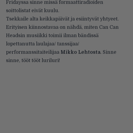
Fridayssa sinne missä formaattiradioiden
soittolistat eivät kuulu.
Tsekkaile alta keikkapäivät ja esiintyvät yhtyeet.
Erityisen kiinnostavaa on nähdä, miten Can Can
Headsin musiikki toimii ilman bändissä
lopettanutta laulajaa/ tanssijaa/
performanssitaiteilijaa
Mikko Lehtosta
. Sinne
sinne, tööt tööt luriluri!