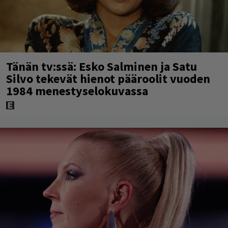
Tänän tv:ssä: Esko Salminen ja Satu
Silvo tekevät hienot pääroolit vuoden
1984 menestyselokuvassa