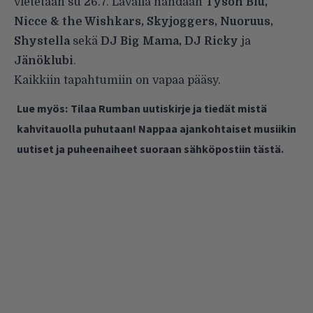
vietetään su 26.7. Lavalla nähdään
Tyson Blu,
Nicce & the Wishkars, Skyjoggers, Nuoruus,
Shystella
sekä
DJ Big Mama, DJ Ricky
ja
Jänöklubi
.
Kaikkiin tapahtumiin on vapaa pääsy.
Lue myös:
Tilaa Rumban uutiskirje ja tiedät mistä
kahvitauolla puhutaan! Nappaa ajankohtaiset musiikin
uutiset ja puheenaiheet suoraan sähköpostiin tästä.