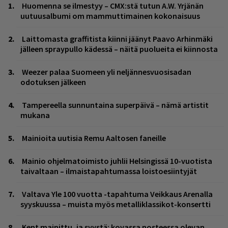
Huomenna se ilmestyy – CMX:stä tutun A.W. Yrjänän
uutuusalbumi om mammuttimainen kokonaisuus
Laittomasta graffitista kiinni jäänyt Paavo Arhinmäki
jälleen spraypullo kädessä – näitä puolueita ei kiinnosta
Weezer palaa Suomeen yli neljännesvuosisadan
odotuksen jälkeen
Tampereella sunnuntaina superpäivä – nämä artistit
mukana
Mainioita uutisia Remu Aaltosen faneille
Mainio ohjelmatoimisto juhlii Helsingissä 10-vuotista
taivaltaan – ilmaistapahtumassa loistoesiintyjät
Valtava Yle 100 vuotta -tapahtuma Veikkaus Arenalla
syyskuussa – muista myös metalliklassikot-konsertti
Kent mainittu, ja syystä: kovassa nosteessa olevan