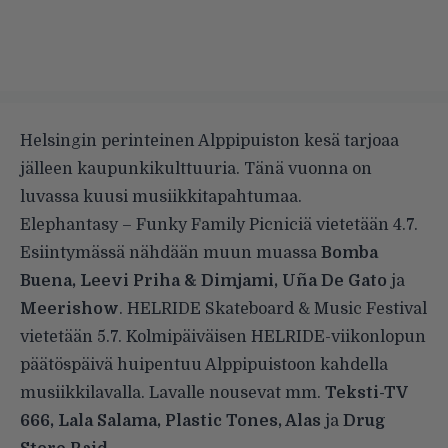
Helsingin perinteinen Alppipuiston kesä tarjoaa
jälleen kaupunkikulttuuria. Tänä vuonna on
luvassa kuusi musiikkitapahtumaa.
Elephantasy – Funky Family Picniciä vietetään 4.7.
Esiintymässä nähdään muun muassa
Bomba
Buena, Leevi Priha & Dimjami, Uña De Gato
ja
Meerishow
. HELRIDE Skateboard & Music Festival
vietetään 5.7. Kolmipäiväisen HELRIDE-viikonlopun
päätöspäivä huipentuu Alppipuistoon kahdella
musiikkilavalla. Lavalle nousevat mm.
Teksti-TV
666, Lala Salama, Plastic Tones, Alas
ja
Drug