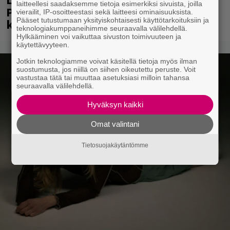
laitteellesi saadaksemme tietoja esimerkiksi sivuista, joilla
Paavo Arhinmäki jälleen spraypullo
vierailit, IP-osoitteestasi sekä laitteesi ominaisuuksista.
Pääset tutustumaan yksityiskohtaisesti käyttötarkoituksiin ja
kädessä – näitä puolueita ei kiinnosta
teknologiakumppaneihimme seuraavalla välilehdellä.
Hylkääminen voi vaikuttaa sivuston toimivuuteen ja
käytettävyyteen.
Jotkin teknologiamme voivat käsitellä tietoja myös ilman
suostumusta, jos niillä on siihen oikeutettu peruste. Voit
vastustaa tätä tai muuttaa asetuksiasi milloin tahansa
seuraavalla välilehdellä.
Hyväksyn kaikki
Omat valintani
Tietosuojakäytäntömme