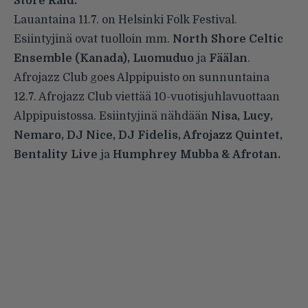
Store Raid.
Lauantaina 11.7. on Helsinki Folk Festival.
Esiintyjinä ovat tuolloin mm.
North Shore Celtic
Ensemble (Kanada), Luomuduo
ja
Fäälan
.
Afrojazz Club goes Alppipuisto on sunnuntaina
12.7. Afrojazz Club viettää 10-vuotisjuhlavuottaan
Alppipuistossa. Esiintyjinä nähdään
Nisa, Lucy,
Nemaro, DJ Nice, DJ Fidelis, Afrojazz Quintet,
Bentality Live
ja
Humphrey Mubba & Afrotan.