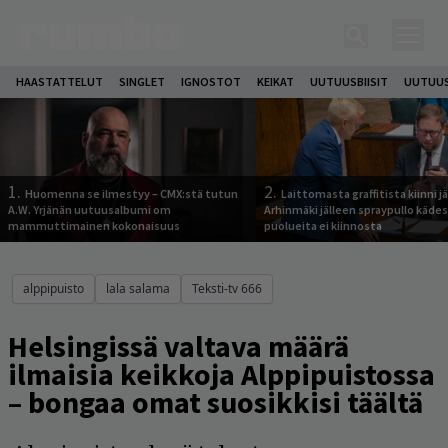
HAASTATTELUT
SINGLET
IGNOSTOT
KEIKAT
UUTUUSBIISIT
UUTUUS
1.
2.
Huomenna se ilmestyy – CMX:stä tutun
Laittomasta graffitista kiinni 
A.W. Yrjänän uutuusalbumi om
Arhinmäki jälleen spraypullo kädes
mammuttimainen kokonaisuus
puolueita ei kiinnosta
alppipuisto
lala salama
Teksti-tv 666
Helsingissä valtava määrä
ilmaisia keikkoja Alppipuistossa
– bongaa omat suosikkisi täältä