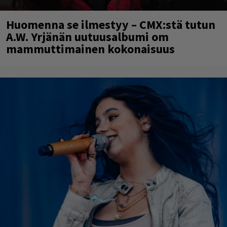
Huomenna se ilmestyy – CMX:stä tutun
A.W. Yrjänän uutuusalbumi om
mammuttimainen kokonaisuus