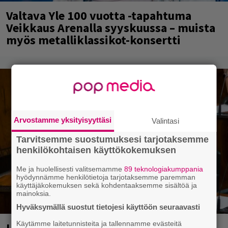
Valtava Yle 100 vuotta -tapahtuma
Veikkaus Arenalla syyskuussa – muista
myös metalliklassikot-konsertti
Arvostamme yksityisyyttäsi
Valintasi
Tarvitsemme suostumuksesi tarjotaksemme
henkilökohtaisen käyttökokemuksen
Me ja huolellisesti valitsemamme
89 teknologiakumppania
hyödynnämme henkilötietoja tarjotaksemme paremman
käyttäjäkokemuksen sekä kohdentaaksemme sisältöä ja
mainoksia.
Hyväksymällä suostut tietojesi käyttöön seuraavasti
Käytämme laitetunnisteita ja tallennamme evästeitä
Laittomasta graffitista kiinni jäänyt