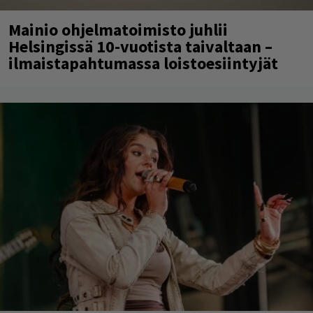
Mainio ohjelmatoimisto juhlii
Helsingissä 10-vuotista taivaltaan –
ilmaistapahtumassa loistoesiintyjät