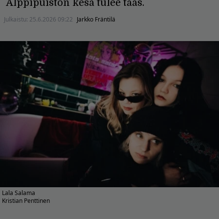
Alppipuiston kesä tulee taas.
Julkaistu:
25.6.2026 09:22
Jarkko Fräntilä
Lala Salama
Kristian Penttinen