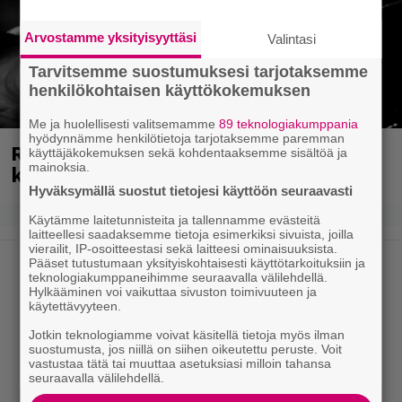
Arvostamme yksityisyyttäsi
Valintasi
Tarvitsemme suostumuksesi tarjotaksemme
henkilökohtaisen käyttökokemuksen
Me ja huolellisesti valitsemamme
89 teknologiakumppania
hyödynnämme henkilötietoja tarjotaksemme paremman
Rushin Neil Peartista ilmestyy ensi
käyttäjäkokemuksen sekä kohdentaaksemme sisältöä ja
mainoksia.
kuussa dokumentti
Hyväksymällä suostut tietojesi käyttöön seuraavasti
Käytämme laitetunnisteita ja tallennamme evästeitä
laitteellesi saadaksemme tietoja esimerkiksi sivuista, joilla
vierailit, IP-osoitteestasi sekä laitteesi ominaisuuksista.
Pääset tutustumaan yksityiskohtaisesti käyttötarkoituksiin ja
teknologiakumppaneihimme seuraavalla välilehdellä.
Hylkääminen voi vaikuttaa sivuston toimivuuteen ja
käytettävyyteen.
Jotkin teknologiamme voivat käsitellä tietoja myös ilman
suostumusta, jos niillä on siihen oikeutettu peruste. Voit
vastustaa tätä tai muuttaa asetuksiasi milloin tahansa
seuraavalla välilehdellä.