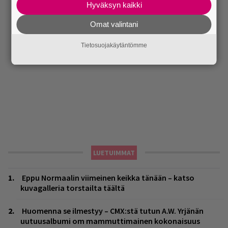
Hyväksyn kaikki
Omat valintani
Tietosuojakäytäntömme
LUETUIMMAT
Eppu Normaalin viimeinen keikka tänään – katso
kuvagalleria torstailta täältä
Huomenna se ilmestyy – CMX:stä tutun A.W. Yrjänän
uutuusalbumi om mammuttimainen kokonaisuus