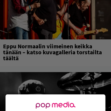
Eppu Normaalin viimeinen keikka
tänään – katso kuvagalleria torstailta
täältä