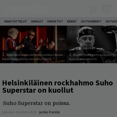
HAASTATTELUT
SINGLET
IGNOSTOT
KEIKAT
UUTUUSBIISIT
UUTUUS
1.
2.
Eppu Normaalin viimeinen keikka tänään –
Rushin Neil Peartista ilmestyy 
katso kuvagalleria torstailta täältä
kuussa dokumentti
Helsinkiläinen rockhahmo Suho
Superstar on kuollut
Suho Superstar on poissa.
Julkaistu:
4.6.2026 08:30
Jarkko Fräntilä