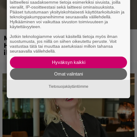
laitteellesi saadaksemme tietoja esimerkiksi sivuista, joilla
vierailit, IP-osoitteestasi sekä laitteesi ominaisuuksista.
Pääset tutustumaan yksityiskohtaisesti käyttötarkoituksiin ja
teknologiakumppaneihimme seuraavalla välilehdellä.
Hylkääminen voi vaikuttaa sivuston toimivuuteen ja
käytettävyyteen.
Mainio ohjelmatoimisto juhlii
Jotkin teknologiamme voivat käsitellä tietoja myös ilman
suostumusta, jos niillä on siihen oikeutettu peruste. Voit
Helsingissä 10-vuotista taivaltaan –
vastustaa tätä tai muuttaa asetuksiasi milloin tahansa
ilmaistapahtumassa loistoesiintyjät
seuraavalla välilehdellä.
Hyväksyn kaikki
Omat valintani
Tietosuojakäytäntömme