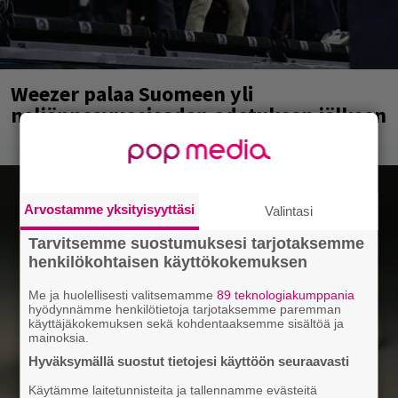
Weezer palaa Suomeen yli
neljännesvuosisadan odotuksen jälkeen
Arvostamme yksityisyyttäsi
Valintasi
Tarvitsemme suostumuksesi tarjotaksemme
henkilökohtaisen käyttökokemuksen
Me ja huolellisesti valitsemamme
89 teknologiakumppania
hyödynnämme henkilötietoja tarjotaksemme paremman
käyttäjäkokemuksen sekä kohdentaaksemme sisältöä ja
mainoksia.
Hyväksymällä suostut tietojesi käyttöön seuraavasti
Käytämme laitetunnisteita ja tallennamme evästeitä