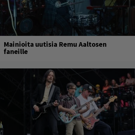
Mainioita uutisia Remu Aaltosen
faneille