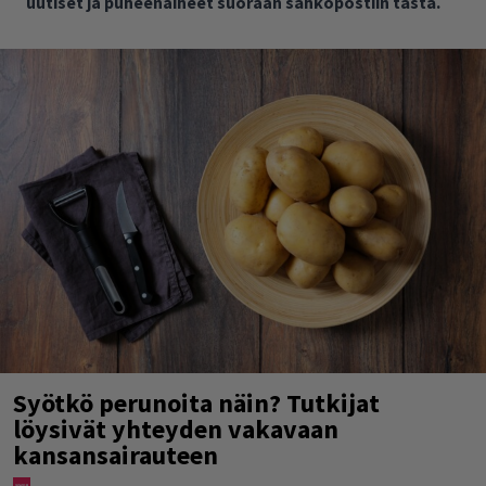
uutiset ja puheenaiheet suoraan sähköpostiin tästä.
Syötkö perunoita näin? Tutkijat
löysivät yhteyden vakavaan
kansansairauteen