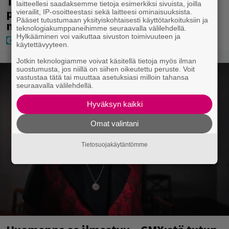
Tältä näyttää Vappu Pimiän
laitteellesi saadaksemme tietoja esimerkiksi sivuista, joilla
perhelomalla Portugalissa – ”Kaunis
vierailit, IP-osoitteestasi sekä laitteesi ominaisuuksista.
Pääset tutustumaan yksityiskohtaisesti käyttötarkoituksiin ja
mekko”
teknologiakumppaneihimme seuraavalla välilehdellä.
Hylkääminen voi vaikuttaa sivuston toimivuuteen ja
käytettävyyteen.
Jotkin teknologiamme voivat käsitellä tietoja myös ilman
suostumusta, jos niillä on siihen oikeutettu peruste. Voit
vastustaa tätä tai muuttaa asetuksiasi milloin tahansa
seuraavalla välilehdellä.
Hyväksyn kaikki
Omat valintani
Tietosuojakäytäntömme