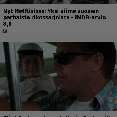
Nyt Netflixissä: Yksi viime vuosien
parhaista rikossarjoista – IMDB-arvio
8,8