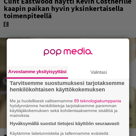
Clint Eastwood näytti Kevin Costnerille
kaapin paikan hyvin yksinkertaisella
toimenpiteellä
Arvostamme yksityisyyttäsi
Valintasi
Tarvitsemme suostumuksesi tarjotaksemme
henkilökohtaisen käyttökokemuksen
Me ja huolellisesti valitsemamme
89 teknologiakumppania
hyödynnämme henkilötietoja tarjotaksemme paremman
käyttäjäkokemuksen sekä kohdentaaksemme sisältöä ja
mainoksia.
Hyväksymällä suostut tietojesi käyttöön seuraavasti
Käytämme laitetunnisteita ja tallennamme evästeitä