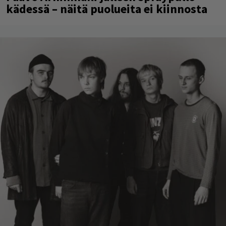
kädessä – näitä puolueita ei kiinnosta