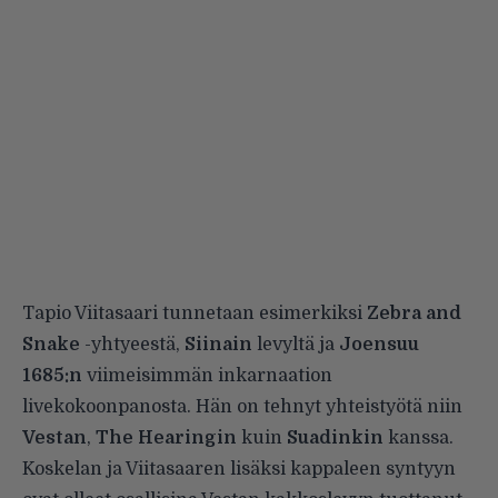
Tapio Viitasaari tunnetaan esimerkiksi
Zebra and
Snake
-yhtyeestä,
Siinain
levyltä ja
Joensuu
1685:n
viimeisimmän inkarnaation
livekokoonpanosta. Hän on tehnyt yhteistyötä niin
Vestan
,
The Hearingin
kuin
Suadinkin
kanssa.
Koskelan ja Viitasaaren lisäksi kappaleen syntyyn