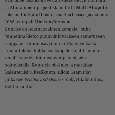
ovat olleet osallisina Vestan kakkoslevyn tuottanut
ja
Aho
-ambientprojektistaan tuttu
Matti Ahopelto
,
joka on tuottanut biisin ja soittaa bassoa, ja Joensuu
1685 -rumpali
Markus Joensuu
.
Sunrise on nokturnaalinen kappale, jonka
tunnelma kietoo punaviininväriseen samettiseen
vaippaan. Tummasävyinen mutta toiveikasta
romantiikkaa hohkaava kappale sujahti ainakin
omalle vuoden kiinnostavimpien biisien
soittolistalle. Kuuntele biisi alta ja merkkaa
kalenteriisi 3. kesäkuuta, silloin Team Play
julkaisee
Wishes and Desires
-debyyttialbuminsa
Solitin kautta.