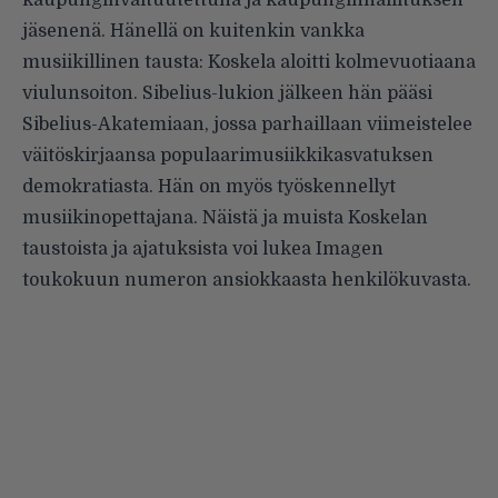
kaupunginvaltuutettuna ja kaupunginhallituksen
jäsenenä. Hänellä on kuitenkin vankka
musiikillinen tausta: Koskela aloitti kolmevuotiaana
viulunsoiton. Sibelius-lukion jälkeen hän pääsi
Sibelius-Akatemiaan, jossa parhaillaan viimeistelee
väitöskirjaansa populaarimusiikkikasvatuksen
demokratiasta. Hän on myös työskennellyt
musiikinopettajana. Näistä ja muista Koskelan
taustoista ja ajatuksista voi lukea Imagen
toukokuun numeron ansiokkaasta henkilökuvasta.