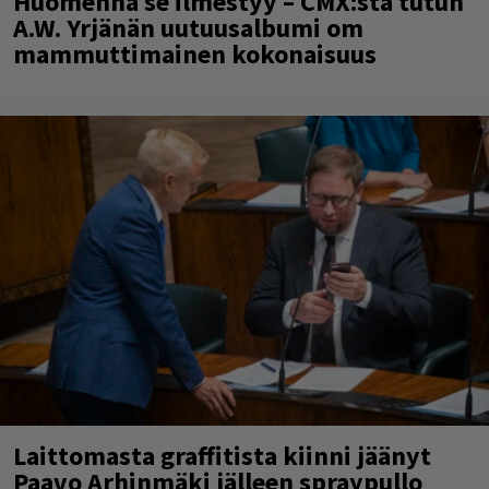
Huomenna se ilmestyy – CMX:stä tutun
A.W. Yrjänän uutuusalbumi om
mammuttimainen kokonaisuus
Laittomasta graffitista kiinni jäänyt
Paavo Arhinmäki jälleen spraypullo