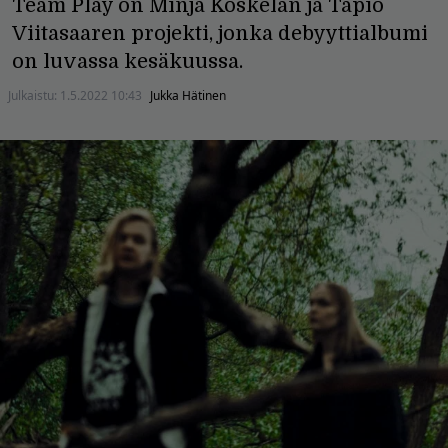
Team Play on Minja Koskelan ja Tapio
Viitasaaren projekti, jonka debyyttialbumi
on luvassa kesäkuussa.
Julkaistu:
1.5.2022 10:43
Jukka Hätinen