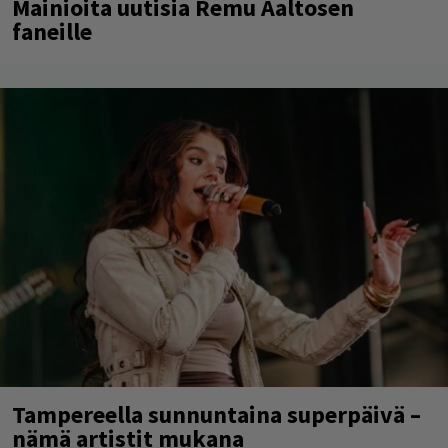
Mainioita uutisia Remu Aaltosen
faneille
Tampereella sunnuntaina superpäivä –
nämä artistit mukana