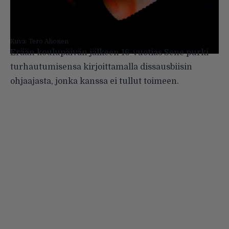
Kuva: Tero Ahonen
Erään koulupäivän jälkeen 16-vuotias Sene purki
turhautumisensa kirjoittamalla dissausbiisin
ohjaajasta, jonka kanssa ei tullut toimeen.