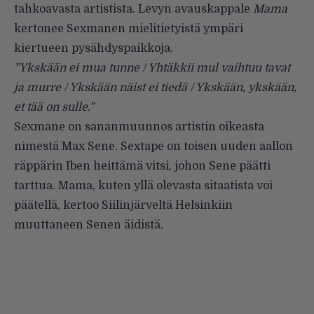
tahkoavasta artistista. Levyn avauskappale
Mama
kertonee Sexmanen mielitietyistä ympäri
kiertueen pysähdyspaikkoja.
”Ykskään ei mua tunne / Yhtäkkii mul vaihtuu tavat
ja murre / Ykskään näist ei tiedä / Ykskään, ykskään,
et tää on sulle.”
Sexmane on sananmuunnos artistin oikeasta
nimestä Max Sene. Sextape on toisen uuden aallon
räppärin Iben heittämä vitsi, johon Sene päätti
tarttua. Mama, kuten yllä olevasta sitaatista voi
päätellä, kertoo Siilinjärveltä Helsinkiin
muuttaneen Senen äidistä.