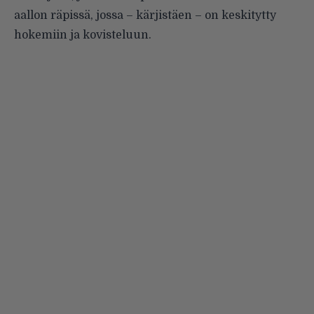
aallon räpissä, jossa – kärjistäen – on keskitytty
hokemiin ja kovisteluun.