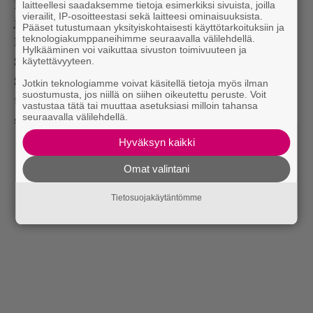
päinen kaveriporukka hankki kesätöitä Helsingistä
laitteellesi saadaksemme tietoja esimerkiksi sivuista, joilla
vierailit, IP-osoitteestasi sekä laitteesi ominaisuuksista.
ja muutti kommuuniin Herttoniemeen.
Pääset tutustumaan yksityiskohtaisesti käyttötarkoituksiin ja
teknologiakumppaneihimme seuraavalla välilehdellä.
Kesä meni duunien lisäksi ”häröillessä”, mutta
Hylkääminen voi vaikuttaa sivuston toimivuuteen ja
käytettävyyteen.
Senelle alkoi tulla selväksi, ettei hän palaisi enää
Savoon. Kun kesätyöt loppuivat, osa porukasta lähti
Jotkin teknologiamme voivat käsitellä tietoja myös ilman
suostumusta, jos niillä on siihen oikeutettu peruste. Voit
takaisin kotikonnuille, muut muuttivat Vantaalle
vastustaa tätä tai muuttaa asetuksiasi milloin tahansa
seuraavalla välilehdellä.
seuraavaan kommuuniin.
Hyväksyn kaikki
Omat valintani
Tietosuojakäytäntömme