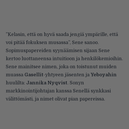
”Kelasin, että on hyvä saada jengiä ympärille, että
voi pitää fokuksen musassa”, Sene sanoo.
Sopimuspapereiden syynäämisen sijaan Sene
kertoo luottaneensa intuitioon ja henkilökemioihin.
Sene mainitsee nimen, joka on toistunut muiden
muassa
Gasellit
-yhtyeen jäsenten ja
Yeboyahin
huulilta:
Jannika Nyqvist
. Sonyn
markkinointijohtajan kanssa Senellä synkkasi
välittömästi, ja nimet olivat pian papereissa.