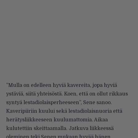
”Mulla on edelleen hyviä kavereita, jopa hyviä
ystäviä, siitä yhteisöstä. Koen, että on ollut rikkaus
syntyä lestadiolaisperheeseen”, Sene sanoo.
Kaveripiiriin kuului sekä lestadiolaisnuoria että
herätysliikkeeseen kuulumattomia. Aikaa
kulutettiin skeittaamalla. Jatkuva liikkeessä
oleminen teki Senen mukaan hyvää hänen