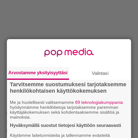
Arvostamme yksityisyyttäsi
Valintasi
Tarvitsemme suostumuksesi tarjotaksemme
henkilökohtaisen käyttökokemuksen
Me ja huolellisesti valitsemamme
89 teknologiakumppania
hyödynnämme henkilötietoja tarjotaksemme paremman
käyttäjäkokemuksen sekä kohdentaaksemme sisältöä ja
Siilinjärvi oli toiminut hyvänä paikkana kasvaa.
mainoksia.
Musiikintekemisen suhteen paikka oli näköalaton.
Hyväksymällä suostut tietojesi käyttöön seuraavasti
Sene ja erinäisin motiivein reissuun lähtenyt 10-
Käytämme laitetunnisteita ja tallennamme evästeitä