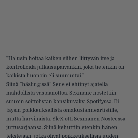
”Halusin hoitaa kaiken siihen liittyvän itse ja
kontrolloida julkaisupäivänkin, joka tietenkin oli
kaikista huonoin eli sunnuntai.”
Siinä ”häslingissä” Sene ei ehtinyt ajatella
mahdollista vastaanottoa. Sexmane nostettiin
suuren soittolistan kansikuvaksi Spotifyssa. Ei
täysin poikkeuksellista omakustanneartistille,
mutta harvinaista. YleX otti Sexmanen Nosteessa-
juttusarjaansa. Siinä kehuttiin etenkin hänen
tekstejään, jotka olivat poikkeuksellisia uuden