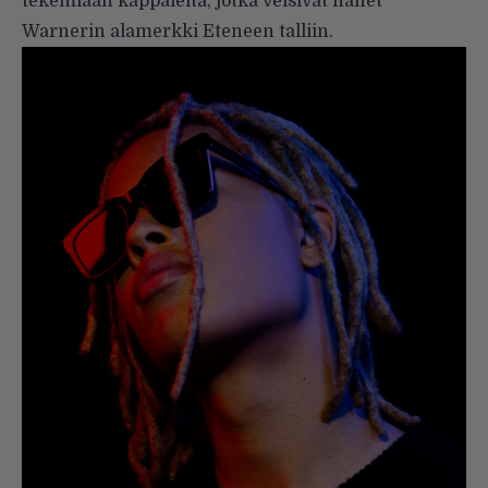
tekemiään kappaleita, jotka veisivät hänet
Warnerin alamerkki Eteneen talliin.