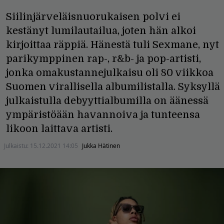
Siilinjärveläisnuorukaisen polvi ei
kestänyt lumilautailua, joten hän alkoi
kirjoittaa räppiä. Hänestä tuli Sexmane, nyt
parikymppinen rap-, r&b- ja pop-artisti,
jonka omakustannejulkaisu oli 80 viikkoa
Suomen virallisella albumilistalla. Syksyllä
julkaistulla debyyttialbumilla on äänessä
ympäristöään havannoiva ja tunteensa
likoon laittava artisti.
Julkaistu:
15.12.2021 14:05
Jukka Hätinen