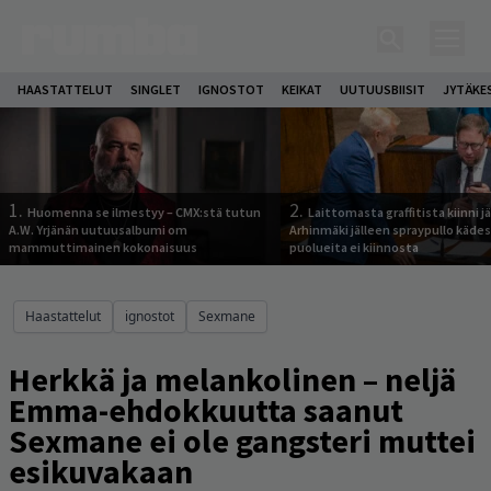
HAASTATTELUT
SINGLET
IGNOSTOT
KEIKAT
UUTUUSBIISIT
JYTÄKE
1.
2.
Huomenna se ilmestyy – CMX:stä tutun
Laittomasta graffitista kiinni 
A.W. Yrjänän uutuusalbumi om
Arhinmäki jälleen spraypullo kädes
mammuttimainen kokonaisuus
puolueita ei kiinnosta
Haastattelut
ignostot
Sexmane
Herkkä ja melankolinen – neljä
Emma-ehdokkuutta saanut
Sexmane ei ole gangsteri muttei
esikuvakaan