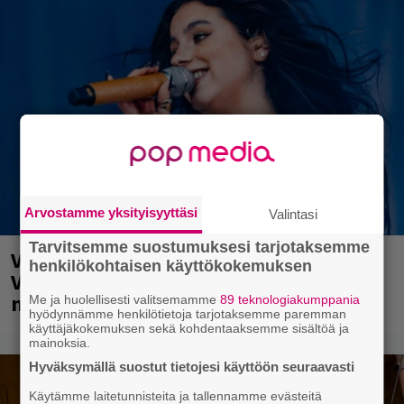
Arvostamme yksityisyyttäsi
Valintasi
Tarvitsemme suostumuksesi tarjotaksemme
Valtava Yle 100 vuotta -tapahtuma
henkilökohtaisen käyttökokemuksen
Veikkaus Arenalla syyskuussa – muista
myös metalliklassikot-konsertti
Me ja huolellisesti valitsemamme
89 teknologiakumppania
hyödynnämme henkilötietoja tarjotaksemme paremman
käyttäjäkokemuksen sekä kohdentaaksemme sisältöä ja
mainoksia.
Hyväksymällä suostut tietojesi käyttöön seuraavasti
Käytämme laitetunnisteita ja tallennamme evästeitä