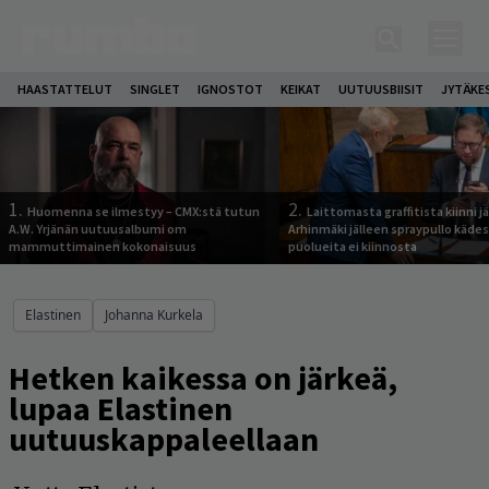
HAASTATTELUT
SINGLET
IGNOSTOT
KEIKAT
UUTUUSBIISIT
JYTÄKE
1.
2.
Huomenna se ilmestyy – CMX:stä tutun
Laittomasta graffitista kiinni 
A.W. Yrjänän uutuusalbumi om
Arhinmäki jälleen spraypullo kädes
mammuttimainen kokonaisuus
puolueita ei kiinnosta
Elastinen
Johanna Kurkela
Hetken kaikessa on järkeä,
lupaa Elastinen
uutuuskappaleellaan