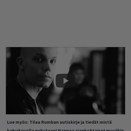
Lue myös:
Tilaa Rumban uutiskirje ja tiedät mistä
kahvitauolla puhutaan! Nappaa ajankohtaiset musiikin