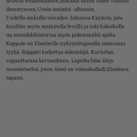
artistin ensimmäinen julkaisu sitten viime vuonna
ilmestyneen Uusia muistoi -albumin.
Uudella sinkulla vierailee Johanna Kurkela, jota
kuultiin myös mainitulla levyllä ja toki kaksikolla
on musiikkihistoriaa myös pidemmältä ajalta.
Kappale on Elastiselle nykymittapuulla ominaista
tyyliä. Räppäri kuljettaa säkeistöjä, Kurkelan
vapauttaessa kertosäkeen. Lopulta biisi äityy
massiiviseksi, joten tässä on voimaballadi Elastisen
tapaan.