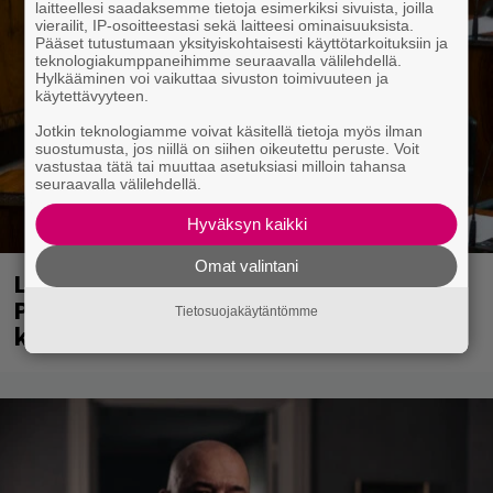
laitteellesi saadaksemme tietoja esimerkiksi sivuista, joilla
vierailit, IP-osoitteestasi sekä laitteesi ominaisuuksista.
Pääset tutustumaan yksityiskohtaisesti käyttötarkoituksiin ja
teknologiakumppaneihimme seuraavalla välilehdellä.
Hylkääminen voi vaikuttaa sivuston toimivuuteen ja
käytettävyyteen.
Jotkin teknologiamme voivat käsitellä tietoja myös ilman
suostumusta, jos niillä on siihen oikeutettu peruste. Voit
vastustaa tätä tai muuttaa asetuksiasi milloin tahansa
seuraavalla välilehdellä.
Hyväksyn kaikki
Omat valintani
Laittomasta graffitista kiinni jäänyt
Paavo Arhinmäki jälleen spraypullo
Tietosuojakäytäntömme
kädessä – näitä puolueita ei kiinnosta