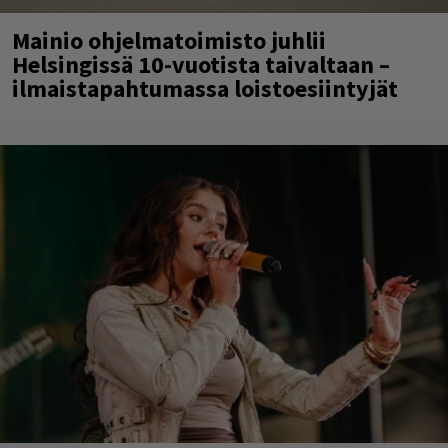
Mainio ohjelmatoimisto juhlii
Helsingissä 10-vuotista taivaltaan –
ilmaistapahtumassa loistoesiintyjät