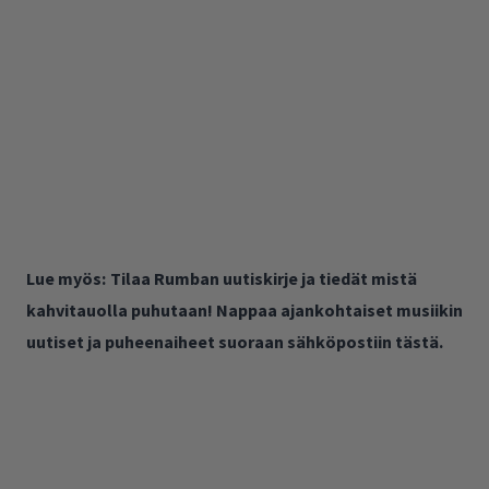
Lue myös:
Tilaa Rumban uutiskirje ja tiedät mistä
kahvitauolla puhutaan! Nappaa ajankohtaiset musiikin
uutiset ja puheenaiheet suoraan sähköpostiin tästä.