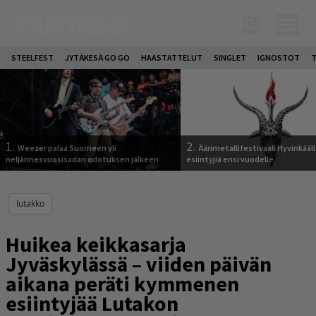
STEELFEST
JYTÄKESÄ GO GO
HAASTATTELUT
SINGLET
IGNOSTOT
T
1.
2.
Weezer palaa Suomeen yli
Äärimetallifestivaali Hyvinkäällä
neljännesvuosisadan odotuksen jälkeen
esiintyjiä ensi vuodelle
lutakko
Huikea keikkasarja
Jyväskylässä – viiden päivän
aikana peräti kymmenen
esiintyjää Lutakon