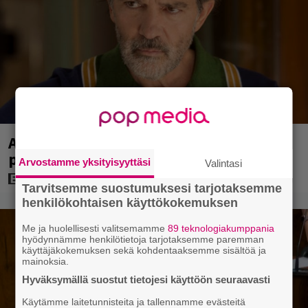
Antonio Banderas: ”Sydänkohtaus on
parasta mitä minulle on tapahtunut”
Arvostamme yksityisyyttäsi
Valintasi
Tarvitsemme suostumuksesi tarjotaksemme
henkilökohtaisen käyttökokemuksen
Me ja huolellisesti valitsemamme
89 teknologiakumppania
hyödynnämme henkilötietoja tarjotaksemme paremman
käyttäjäkokemuksen sekä kohdentaaksemme sisältöä ja
mainoksia.
Hyväksymällä suostut tietojesi käyttöön seuraavasti
Käytämme laitetunnisteita ja tallennamme evästeitä