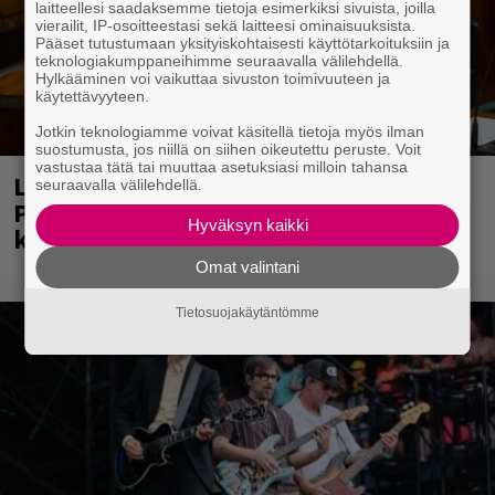
laitteellesi saadaksemme tietoja esimerkiksi sivuista, joilla
vierailit, IP-osoitteestasi sekä laitteesi ominaisuuksista.
Pääset tutustumaan yksityiskohtaisesti käyttötarkoituksiin ja
teknologiakumppaneihimme seuraavalla välilehdellä.
Hylkääminen voi vaikuttaa sivuston toimivuuteen ja
käytettävyyteen.
Jotkin teknologiamme voivat käsitellä tietoja myös ilman
suostumusta, jos niillä on siihen oikeutettu peruste. Voit
vastustaa tätä tai muuttaa asetuksiasi milloin tahansa
Laittomasta graffitista kiinni jäänyt
seuraavalla välilehdellä.
Paavo Arhinmäki jälleen spraypullo
Hyväksyn kaikki
kädessä – näitä puolueita ei kiinnosta
Omat valintani
Tietosuojakäytäntömme