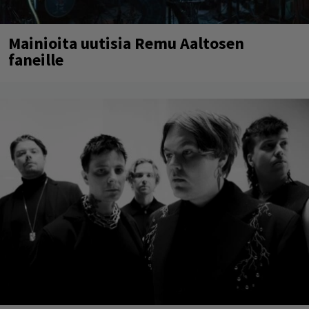
Mainioita uutisia Remu Aaltosen
faneille