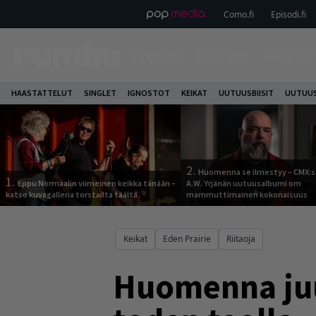
Como.fi
Episodi.fi
ETUSIVU
UUTISET
HAASTAT
HAASTATTELUT
SINGLET
IGNOSTOT
KEIKAT
UUTUUSBIISIT
UUTUUS
2.
Huomenna se ilmestyy – CMX:s
1.
Eppu Normaalin viimeinen keikka tänään –
A.W. Yrjänän uutuusalbumi om
katso kuvagalleria torstailta täältä
mammuttimainen kokonaisuus
Keikat
Eden Prairie
Riitaoja
Huomenna juu