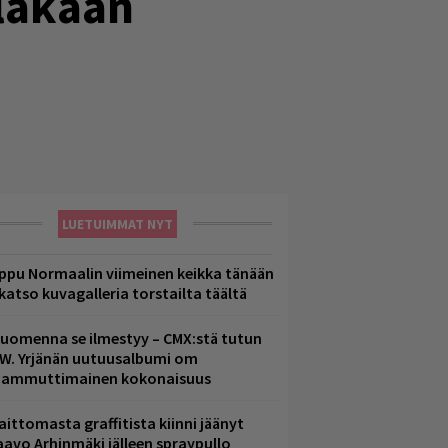
llakaan
LUETUIMMAT NYT
ppu Normaalin viimeinen keikka tänään
 katso kuvagalleria torstailta täältä
uomenna se ilmestyy – CMX:stä tutun
.W. Yrjänän uutuusalbumi om
ammuttimainen kokonaisuus
aittomasta graffitista kiinni jäänyt
aavo Arhinmäki jälleen spraypullo