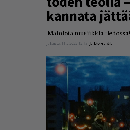
toden teolla 
kannata jättä
Mainiota musiikkia tiedossa
Julkaistu:
11.5.2022 12:15
Jarkko Fräntilä