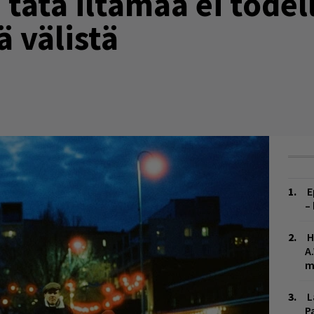
– tätä iltamaa ei tode
ä välistä
!
E
–
H
A
m
L
P