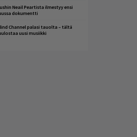
ushin Neail Peartista ilmestyy ensi
uussa dokumentti
lind Channel palasi tauolta – tältä
uulostaa uusi musiikki