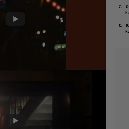
R
k
B
k