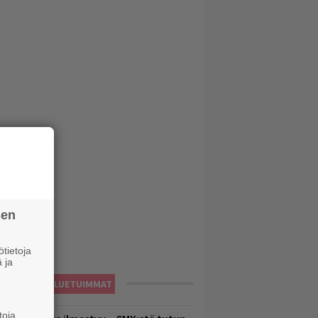
sen
tietoja
 ja
LUETUIMMAT
toja