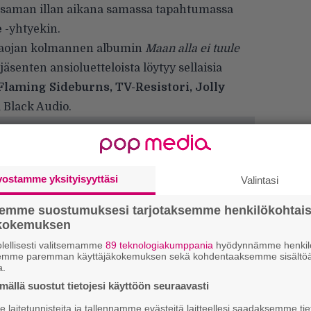
 saman illan aikana samassa tapahtumassa
e
-yhtyekin.
iitaojan kolmannen albumin
Maan alla ei tuule
jäsenten ansioluetteloista löytyy sellaisia
Flaming Sideburns, TV-Resistori, Jolly
 Black Audio.
vostamme yksityisyyttäsi
Valintasi
semme suostumuksesi tarjotaksemme henkilökohtai
ökokemuksen
lellisesti valitsemamme
89 teknologiakumppania
hyödynnämme henkilö
semme paremman käyttäjäkokemuksen sekä kohdentaaksemme sisältöä
a.
ällä suostut tietojesi käyttöön seuraavasti
laitetunnisteita ja tallennamme evästeitä laitteellesi saadaksemme tie