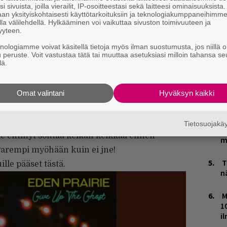
H
i sivuista, joilla vierailit, IP-osoitteestasi sekä laitteesi ominaisuuksista
A
an yksityiskohtaisesti käyttötarkoituksiin ja teknologiakumppaneihimm
m
la välilehdellä. Hylkääminen voi vaikuttaa sivuston toimivuuteen ja
yyteen.
E
knologiamme voivat käsitellä tietoja myös ilman suostumusta, jos niillä o
–
u peruste. Voit vastustaa tätä tai muuttaa asetuksiasi milloin tahansa se
lä.
L
P
vaihtoehtokantria genreen kyllästyneille.”
Omat valintani
Hyväksyn kaikki
k
 kakkoslevy
Give Up the Ghost
oli vallan
V
mekin albumia Rumban sivuilla
täällä
. Levyn
Tietosuojak
V
le ehtinyt soittaa keikan keikkaa ennen
m
arempi myöhään kuin ei jne!
T
ille pääset
tästä
.
n
M
1
i