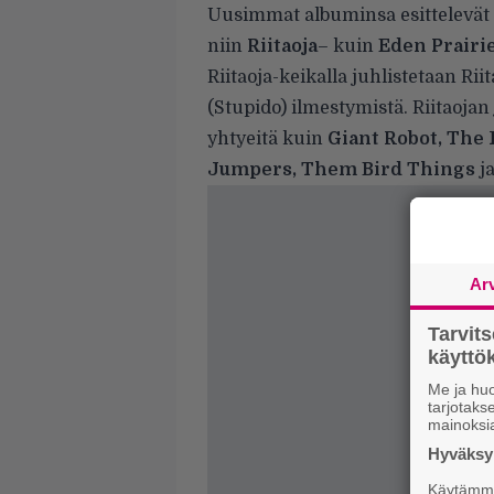
Uusimmat albuminsa esittelevät
niin
Riitaoja
– kuin
Eden Prairi
Riitaoja-keikalla juhlistetaan R
(Stupido) ilmestymistä. Riitaojan 
yhtyeitä kuin
Giant Robot, The 
Jumpers, Them Bird Things
ja
Ar
Tarvit
käytt
Me ja huo
tarjotak
mainoksi
Hyväksym
Käytämme 