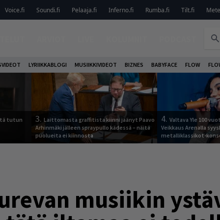
Voice.fi
Soundi.fi
Pelaaja.fi
Inferno.fi
Rumba.fi
Tilt.fi
Metel
TELUT
ARVIOT
LIVE
KOLUMNIT
PODCAST
VIDEOT
LYRIIKKABLOGI
MUSIIKKIVIDEOT
BIZNES
BABYFACE
FLOW
FLO
3.
4.
tä tutun
Laittomasta graffitista kiinni jäänyt Paavo
Valtava Yle 100 vu
Arhinmäki jälleen spraypullo kädessä – näitä
Veikkaus Arenalla syy
puolueita ei kiinnosta
metalliklassikot-kons
revan musiikin ystäv