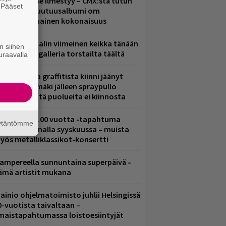
uomenna se ilmestyy – CMX:stä tutun
. Pääset
.W. Yrjänän uutuusalbumi om
e
ammuttimainen kokonaisuus
ppu Normaalin viimeinen keikka tänään
n siihen
 katso kuvagalleria torstailta täältä
uraavalla
aittomasta graffitista kiinni jäänyt
aavo Arhinmäki jälleen spraypullo
ädessä – näitä puolueita ei kiinnosta
altava Yle 100 vuotta -tapahtuma
äytäntömme
eikkaus Arenalla syyskuussa – muista
yös metalliklassikot-konsertti
ampereella sunnuntaina superpäivä –
ämä artistit mukana
ainio ohjelmatoimisto juhlii Helsingissä
0-vuotista taivaltaan –
lmaistapahtumassa loistoesiintyjät