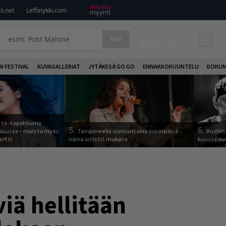
i.net
Leffatykki.com
Etsi
KIRJAUDU
W FESTIVAL
KUVAGALLERIAT
JYTÄKESÄ GO GO
ENNAKKOKUUNTELU
DOKUM
otta -tapahtuma
5.
6.
skuussa – muista myös
Tampereella sunnuntaina superpäivä –
Rushin 
ertti
nämä artistit mukana
kuussa d
iä hellitään