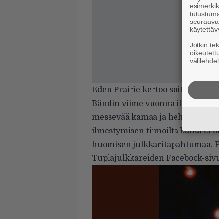
esimerkiks
tutustuma
seuraaval
käytettäv
Jotkin te
oikeutett
välilehdel
Eden Prairie kertoo soittavansa ”
Bändin viime vuonna ilmestynyt
messevää kamaa ja hehkuttelim
ilmestymisen tiimoilta bändi ei o
huomisen julkkaritapahtumaa. P
Tuplajulkkareiden Facebook-sivu