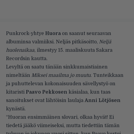
Punkrock-yhtye
Huora
on saanut seuraavan
albuminsa valmiiksi. Neljäs pitkäsoitto,
Neljä
huolenaikaa
, ilmestyy 15. maaliskuuta Sakara
Recordsin kautta.
Levyltä on saatu tänään sinkkumaistiainen
nimeltään
Miksei maailma jo muutu
. Tunteikkaan
ja puhuttelevan kokonaisuuden sävellystyö on
kitaristi
Paavo Pekkosen
käsialaa, kun taas
sanoitukset ovat lähtöisin laulaja
Anni Lötjösen
kynästä.
“Huoran ensimmäinen slovari, olkaa hyvät! Ei
tiedetä jääkö viimeiseksi, mutta tiedettiin tämän