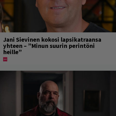
Jani Sievinen kokosi lapsikatraansa
yhteen – ”Minun suurin perintöni
heille”