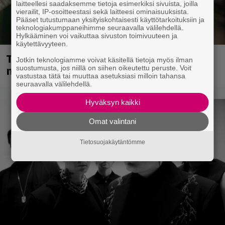
laitteellesi saadaksemme tietoja esimerkiksi sivuista, joilla
vierailit, IP-osoitteestasi sekä laitteesi ominaisuuksista.
Pääset tutustumaan yksityiskohtaisesti käyttötarkoituksiin ja
teknologiakumppaneihimme seuraavalla välilehdellä.
Hylkääminen voi vaikuttaa sivuston toimivuuteen ja
käytettävyyteen.
Tampereella sunnuntaina superpäivä –
Jotkin teknologiamme voivat käsitellä tietoja myös ilman
nämä artistit mukana
suostumusta, jos niillä on siihen oikeutettu peruste. Voit
vastustaa tätä tai muuttaa asetuksiasi milloin tahansa
seuraavalla välilehdellä.
Hyväksyn kaikki
Omat valintani
Tietosuojakäytäntömme