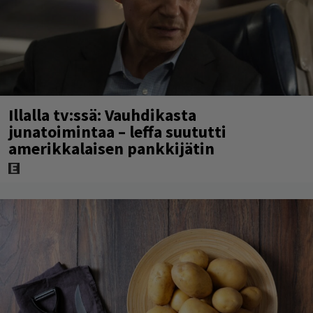
Illalla tv:ssä: Vauhdikasta
junatoimintaa – leffa suututti
amerikkalaisen pankkijätin