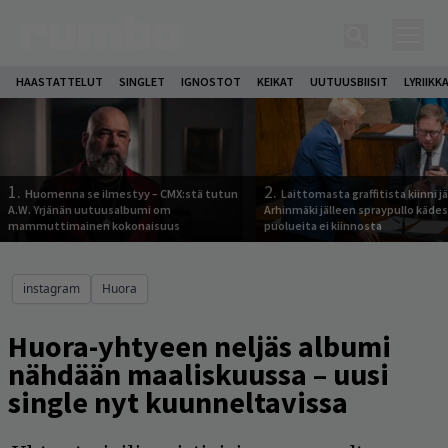
HAASTATTELUT
SINGLET
IGNOSTOT
KEIKAT
UUTUUSBIISIT
LYRIIKK
1.
2.
Huomenna se ilmestyy – CMX:stä tutun
Laittomasta graffitista kiinni 
A.W. Yrjänän uutuusalbumi om
Arhinmäki jälleen spraypullo kädes
mammuttimainen kokonaisuus
puolueita ei kiinnosta
instagram
Huora
Huora-yhtyeen neljäs albumi
nähdään maaliskuussa – uusi
single nyt kuunneltavissa