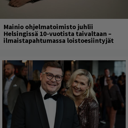
Mainio ohjelmatoimisto juhlii
Helsingissä 10-vuotista taivaltaan –
ilmaistapahtumassa loistoesiintyjät