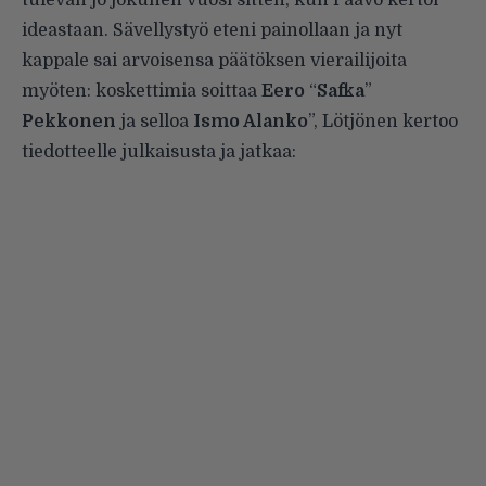
tulevan jo jokunen vuosi sitten, kun Paavo kertoi
ideastaan. Sävellystyö eteni painollaan ja nyt
kappale sai arvoisensa päätöksen vierailijoita
myöten: koskettimia soittaa
Eero
“
Safka
”
Pekkonen
ja selloa
Ismo
Alanko
”, Lötjönen kertoo
tiedotteelle julkaisusta ja jatkaa: