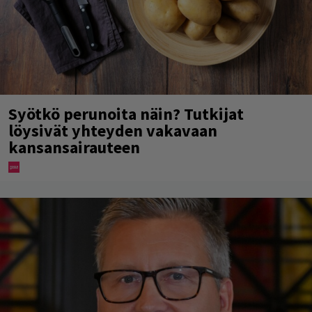
Syötkö perunoita näin? Tutkijat
löysivät yhteyden vakavaan
kansansairauteen