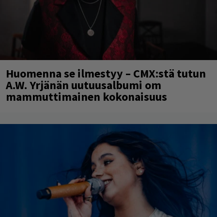
Huomenna se ilmestyy – CMX:stä tutun
A.W. Yrjänän uutuusalbumi om
mammuttimainen kokonaisuus