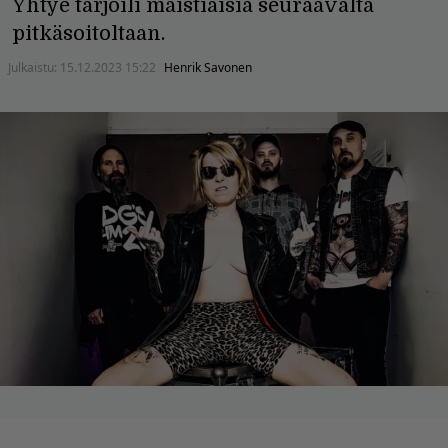
Yhtye tarjoili maistiaisia seuraavalta
pitkäsoitoltaan.
Julkaistu:
15.12.2023 15:22
Henrik Savonen