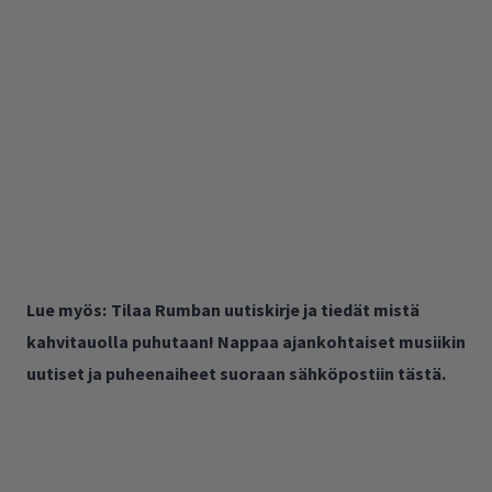
Lue myös:
Tilaa Rumban uutiskirje ja tiedät mistä
kahvitauolla puhutaan! Nappaa ajankohtaiset musiikin
uutiset ja puheenaiheet suoraan sähköpostiin tästä.