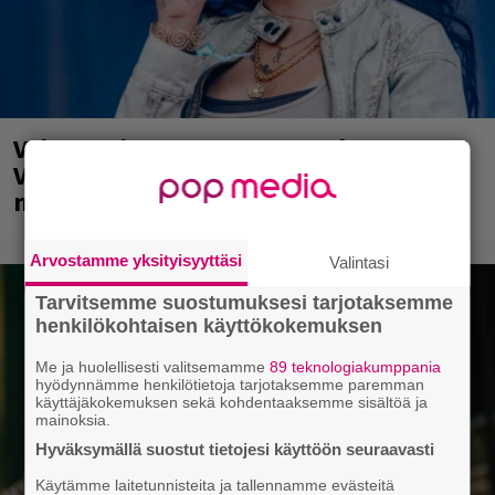
Valtava Yle 100 vuotta -tapahtuma
Veikkaus Arenalla syyskuussa – muista
myös metalliklassikot-konsertti
Arvostamme yksityisyyttäsi
Valintasi
Tarvitsemme suostumuksesi tarjotaksemme
henkilökohtaisen käyttökokemuksen
Me ja huolellisesti valitsemamme
89 teknologiakumppania
hyödynnämme henkilötietoja tarjotaksemme paremman
käyttäjäkokemuksen sekä kohdentaaksemme sisältöä ja
mainoksia.
Hyväksymällä suostut tietojesi käyttöön seuraavasti
Käytämme laitetunnisteita ja tallennamme evästeitä