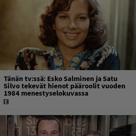
Tänän tv:ssä: Esko Salminen ja Satu
Silvo tekevät hienot pääroolit vuoden
1984 menestyselokuvassa