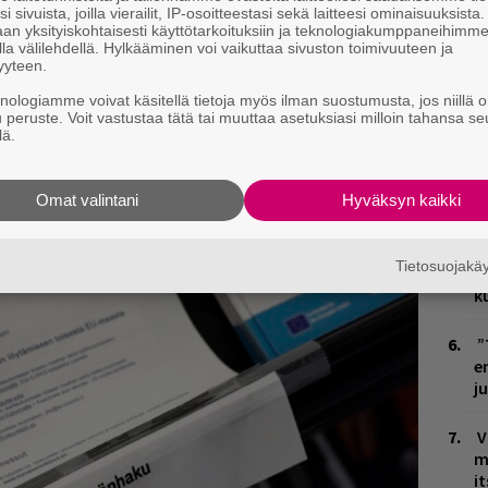
i sivuista, joilla vierailit, IP-osoitteestasi sekä laitteesi ominaisuuksista
E
an yksityiskohtaisesti käyttötarkoituksiin ja teknologiakumppaneihimm
–
la välilehdellä. Hylkääminen voi vaikuttaa sivuston toimivuuteen ja
yyteen.
ja tiedät mistä kahvitauolla puhutaan! Nappaa
E
knologiamme voivat käsitellä tietoja myös ilman suostumusta, jos niillä o
k
puheenaiheet suoraan sähköpostiin tästä.
u peruste. Voit vastustaa tätä tai muuttaa asetuksiasi milloin tahansa se
d
lä.
V
Omat valintani
Hyväksyn kaikki
V
m
Tietosuojak
R
k
”
e
j
V
m
i