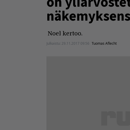
on yliarvoste
näkemyksensä
Noel kertoo.
Julkaistu:
29.11.2017 09:56
Tuomas Aflecht