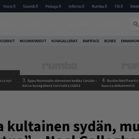
Voice.fi
Soundi.fi
Pelaaja.fi
Inferno.fi
Rumba.fi
Tilt.fi
Metel
TELUT
ARVIOT
LIVE
KOLUMNIT
PODCAST
USBIISIT
MUSIIKKIVIDEOT
KUVAGALLERIAT
BABYFACE
BIZNES
ENNAKKO
3.
4.
ssa nyt
Eppu Normaalin viimeinen keikka tänään –
Rushin Neil Peartis
katso kuvagalleria torstailta täältä
kuussa dokumentti
a kultainen sydän, m