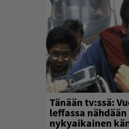
Tänään tv:ssä: V
leffassa nähdää
nykyaikainen kä