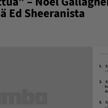
ttua” – Noel Gallaghe
 Ed Sheeranista
E
–
E
k
d
E
–