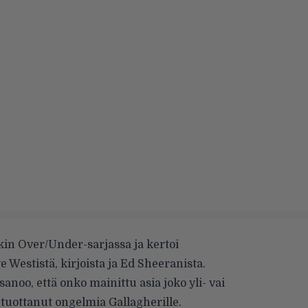
kin Over/Under-sarjassa ja kertoi
estistä, kirjoista ja Ed Sheeranista.
 sanoo, että onko mainittu asia joko yli- vai
 tuottanut ongelmia Gallagherille.