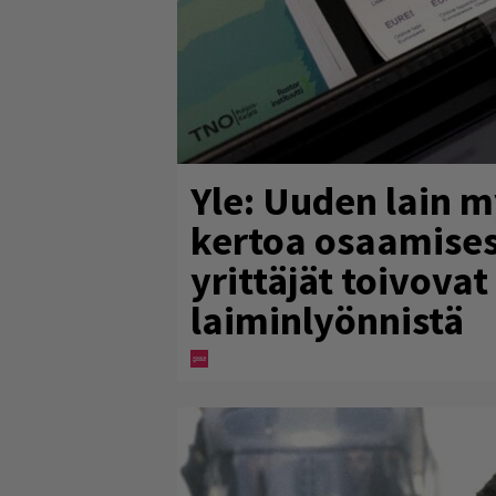
Yle: Uuden lain 
kertoa osaamisest
yrittäjät toivovat
laiminlyönnistä