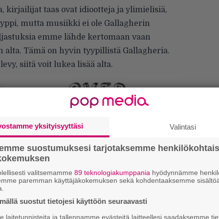
irjailijat taas ovat idiootteja ja ylimielisiä,
yppi, mutta musiikki ei ole Gallagherin
ljastuksia emme lähde kertomaan vaan
lta. Tämä on hyvin tyypillistä Gallagheria.
evy, siitä voit lukea lisää alta.
vostamme yksityisyyttäsi
Valintasi
semme suostumuksesi tarjotaksemme henkilökohtai
ökokemuksen
lellisesti valitsemamme
89 teknologiakumppania
hyödynnämme henkilö
semme paremman käyttäjäkokemuksen sekä kohdentaaksemme sisältöä
a.
E
ällä suostut tietojesi käyttöön seuraavasti
–
laitetunnisteita ja tallennamme evästeitä laitteellesi saadaksemme tie