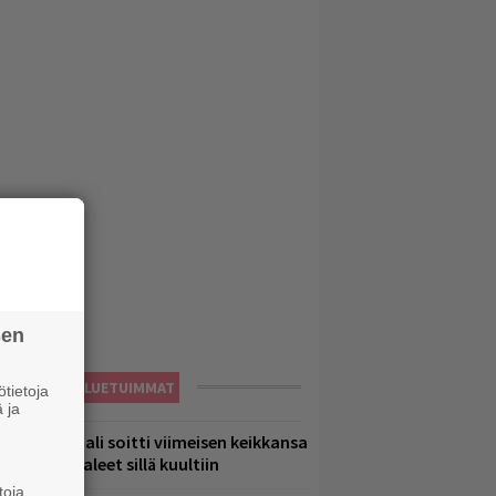
sen
LUETUIMMAT
tietoja
 ja
ppu Normaali soitti viimeisen keikkansa
 nämä kappaleet sillä kuultiin
toja