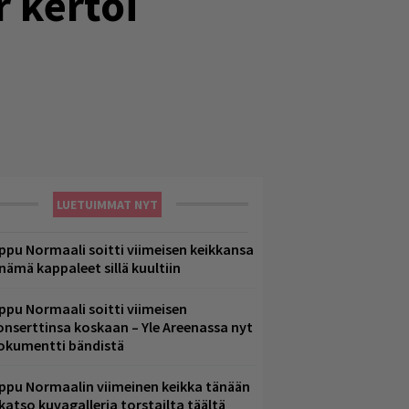
r kertoi
LUETUIMMAT NYT
ppu Normaali soitti viimeisen keikkansa
 nämä kappaleet sillä kuultiin
ppu Normaali soitti viimeisen
onserttinsa koskaan – Yle Areenassa nyt
okumentti bändistä
ppu Normaalin viimeinen keikka tänään
 katso kuvagalleria torstailta täältä