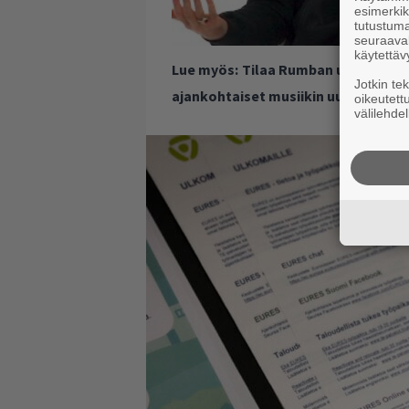
esimerkiks
tutustuma
seuraaval
käytettäv
Lue myös:
Tilaa Rumban uutiskirje 
Jotkin te
ajankohtaiset musiikin uutiset ja 
oikeutett
välilehdel