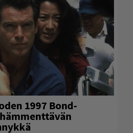
uoden 1997 Bond-
n hämmenttävän
nnykkä