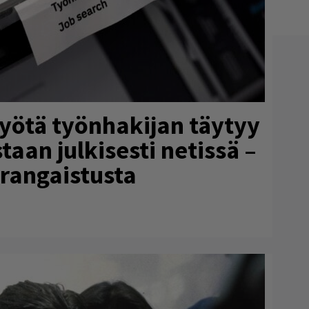
myötä työnhakijan täytyy
aan julkisesti netissä –
 rangaistusta