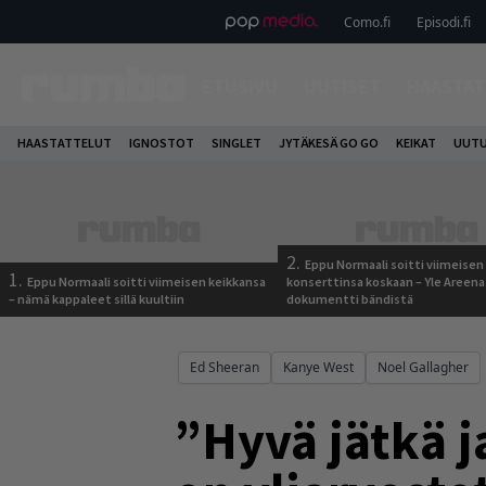
Como.fi
Episodi.fi
ETUSIVU
UUTISET
HAASTAT
HAASTATTELUT
IGNOSTOT
SINGLET
JYTÄKESÄ GO GO
KEIKAT
UUTU
2.
Eppu Normaali soitti viimeisen
1.
Eppu Normaali soitti viimeisen keikkansa
konserttinsa koskaan – Yle Areena
– nämä kappaleet sillä kuultiin
dokumentti bändistä
Ed Sheeran
Kanye West
Noel Gallagher
”Hyvä jätkä j