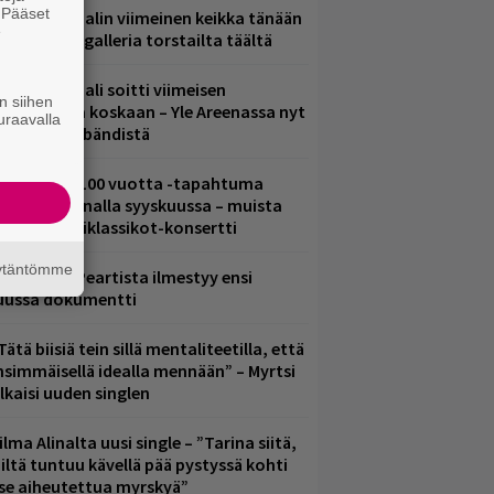
. Pääset
ppu Normaalin viimeinen keikka tänään
e
 katso kuvagalleria torstailta täältä
ppu Normaali soitti viimeisen
n siihen
onserttinsa koskaan – Yle Areenassa nyt
uraavalla
okumentti bändistä
altava Yle 100 vuotta -tapahtuma
eikkaus Arenalla syyskuussa – muista
yös metalliklassikot-konsertti
äytäntömme
ushin Neil Peartista ilmestyy ensi
uussa dokumentti
Tätä biisiä tein sillä mentaliteetilla, että
nsimmäisellä idealla mennään” – Myrtsi
ulkaisi uuden singlen
ilma Alinalta uusi single – ”Tarina siitä,
iltä tuntuu kävellä pää pystyssä kohti
tse aiheutettua myrskyä”