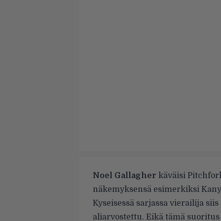
Noel Gallagher
käväisi Pitchfor
näkemyksensä esimerkiksi Kanye W
Kyseisessä sarjassa vierailija siis
aliarvostettu. Eikä tämä suoritus