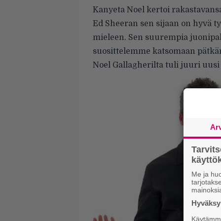
Kanyeta Noel kertoi rakastavansa, k
Ed Sheeran sen sijaan on hyvä ty
mieleen. Sen suurempia juonipa
suosittelemme katsomaan pätkän a
Noel Gallagherilta tuli juuri uusi l
Ar
Tarvit
käytt
Me ja huo
tarjotak
mainoksi
Hyväksym
Käytämme 