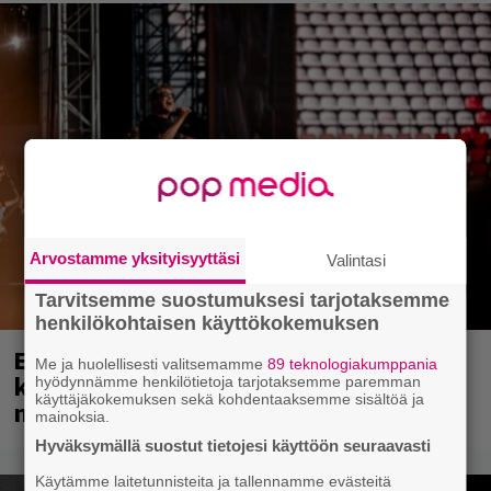
Arvostamme yksityisyyttäsi
Valintasi
Tarvitsemme suostumuksesi tarjotaksemme
henkilökohtaisen käyttökokemuksen
Eppu Normaali soitti viimeisen
Me ja huolellisesti valitsemamme
89 teknologiakumppania
konserttinsa koskaan – Yle Areenassa
hyödynnämme henkilötietoja tarjotaksemme paremman
käyttäjäkokemuksen sekä kohdentaaksemme sisältöä ja
nyt dokumentti bändistä
mainoksia.
Hyväksymällä suostut tietojesi käyttöön seuraavasti
Käytämme laitetunnisteita ja tallennamme evästeitä