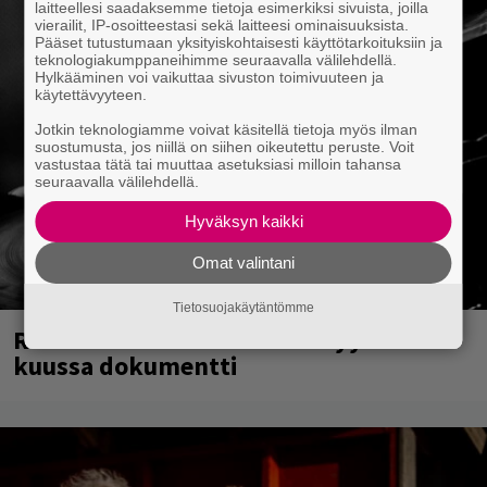
laitteellesi saadaksemme tietoja esimerkiksi sivuista, joilla
vierailit, IP-osoitteestasi sekä laitteesi ominaisuuksista.
Pääset tutustumaan yksityiskohtaisesti käyttötarkoituksiin ja
teknologiakumppaneihimme seuraavalla välilehdellä.
Hylkääminen voi vaikuttaa sivuston toimivuuteen ja
käytettävyyteen.
Jotkin teknologiamme voivat käsitellä tietoja myös ilman
suostumusta, jos niillä on siihen oikeutettu peruste. Voit
vastustaa tätä tai muuttaa asetuksiasi milloin tahansa
seuraavalla välilehdellä.
Hyväksyn kaikki
Omat valintani
Tietosuojakäytäntömme
Rushin Neil Peartista ilmestyy ensi
kuussa dokumentti