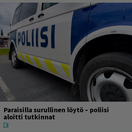
Paraisilla surullinen löytö – poliisi
aloitti tutkinnat