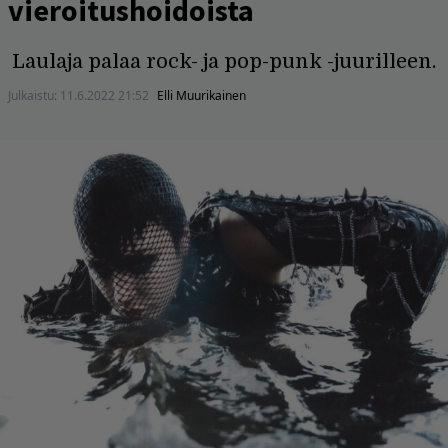
vieroitushoidoista
Laulaja palaa rock- ja pop-punk -juurilleen.
Julkaistu:
11.6.2022 21:52
Elli Muurikainen