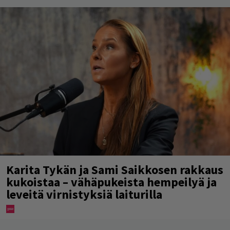
Karita Tykän ja Sami Saikkosen rakkaus
kukoistaa – vähäpukeista hempeilyä ja
leveitä virnistyksiä laiturilla