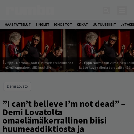
HAASTATTELUT
SINGLET
IGNOSTOT
KEIKAT
UUTUUSBIISIT
JYTÄKE
1.
2.
Eppu Normaali soitti viimeisen keikkansa
Eppu Normaalin viimeinen keik
– nämä kappaleet sillä kuultiin
katso kuvagalleria torstailta täält
Demi Lovato
”I can’t believe I’m not dead” –
Demi Lovatolta
omaelämäkerrallinen biisi
huumeaddiktiosta ja