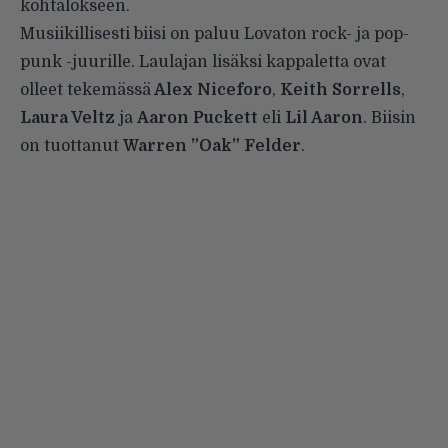
kohtalokseen.
Musiikillisesti biisi on paluu Lovaton rock- ja pop-
punk -juurille. Laulajan lisäksi kappaletta ovat
olleet tekemässä
Alex Niceforo
,
Keith Sorrells
,
Laura Veltz
ja
Aaron Puckett
eli
Lil Aaron
. Biisin
on tuottanut
Warren ”Oak” Felder
.