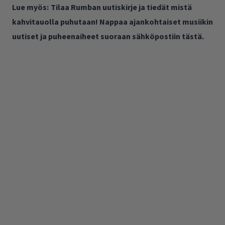
Lue myös:
Tilaa Rumban uutiskirje ja tiedät mistä
kahvitauolla puhutaan! Nappaa ajankohtaiset musiikin
uutiset ja puheenaiheet suoraan sähköpostiin tästä.