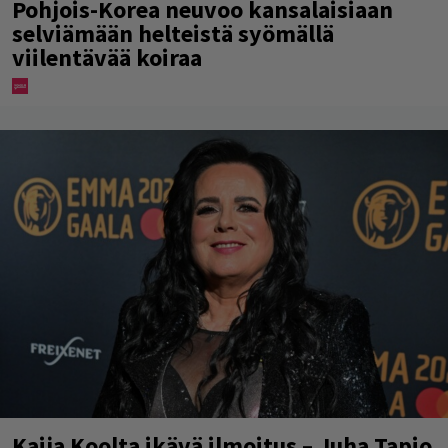
Pohjois-Korea neuvoo kansalaisiaan
selviämään helteistä syömällä
viilentävää koiraa
Kaija Koolta ikävä ilmoitus – Juha Tapio