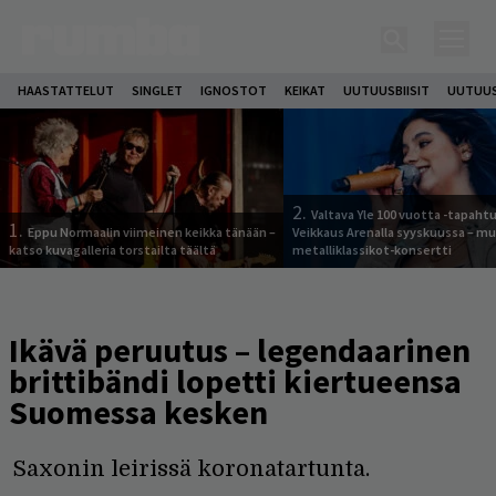
HAASTATTELUT
SINGLET
IGNOSTOT
KEIKAT
UUTUUSBIISIT
UUTUUS
2.
Valtava Yle 100 vuotta -tapah
1.
Eppu Normaalin viimeinen keikka tänään –
Veikkaus Arenalla syyskuussa – m
katso kuvagalleria torstailta täältä
metalliklassikot-konsertti
Ikävä peruutus – legendaarinen
brittibändi lopetti kiertueensa
Suomessa kesken
Saxonin leirissä koronatartunta.