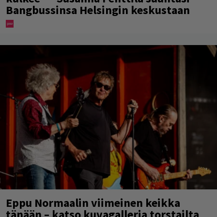
Bangbussinsa Helsingin keskustaan
Eppu Normaalin viimeinen keikka
tänään – katso kuvagalleria torstailta