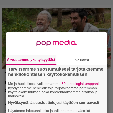
Arvostamme yksityisyyttäsi
Valintasi
Tarvitsemme suostumuksesi tarjotaksemme
henkilökohtaisen käyttökokemuksen
Me ja huolellisesti valitsemamme
89 teknologiakumppania
hyödynnämme henkilötietoja tarjotaksemme paremman
käyttäjäkokemuksen sekä kohdentaaksemme sisältöä ja
mainoksia.
Hyväksymällä suostut tietojesi käyttöön seuraavasti
Käytämme laitetunnisteita ja tallennamme evästeitä