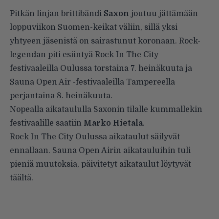
Pitkän linjan brittibändi
Saxon
joutuu jättämään
loppuviikon Suomen-keikat väliin, sillä yksi
yhtyeen jäsenistä on sairastunut koronaan. Rock-
legendan piti esiintyä Rock In The City -
festivaaleilla Oulussa torstaina 7. heinäkuuta ja
Sauna Open Air -festivaaleilla Tampereella
perjantaina 8. heinäkuuta.
Nopealla aikataululla Saxonin tilalle kummallekin
festivaalille saatiin
Marko Hietala
.
Rock In The City Oulussa aikataulut säilyvät
ennallaan. Sauna Open Airin aikatauluihin tuli
pieniä muutoksia, päivitetyt aikataulut löytyvät
täältä
.