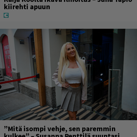
kiirehti apuun
”Mitä isompi vehje, sen paremmin
kulkee” – Susanna Penttilä suuntasi