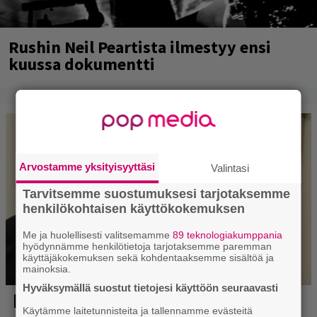
Rushin Neil Peartista ilmestyy ensi
kuussa dokumentti
Arvostamme yksityisyyttäsi
Valintasi
Tarvitsemme suostumuksesi tarjotaksemme
henkilökohtaisen käyttökokemuksen
Me ja huolellisesti valitsemamme
89 teknologiakumppania
hyödynnämme henkilötietoja tarjotaksemme paremman
käyttäjäkokemuksen sekä kohdentaaksemme sisältöä ja
mainoksia.
Hyväksymällä suostut tietojesi käyttöön seuraavasti
Käytämme laitetunnisteita ja tallennamme evästeitä