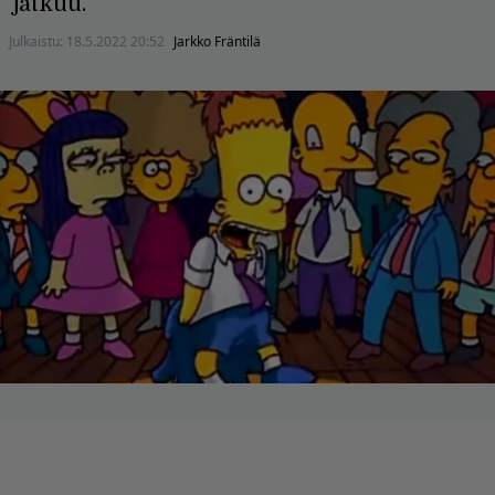
jatkuu.
Julkaistu:
18.5.2022 20:52
Jarkko Fräntilä