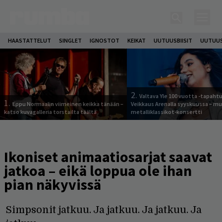
HAASTATTELUT
SINGLET
IGNOSTOT
KEIKAT
UUTUUSBIISIT
UUTUUS
2.
Valtava Yle 100 vuotta -tapah
1.
Eppu Normaalin viimeinen keikka tänään –
Veikkaus Arenalla syyskuussa – m
katso kuvagalleria torstailta täältä
metalliklassikot-konsertti
Ikoniset animaatiosarjat saavat
jatkoa – eikä loppua ole ihan
pian näkyvissä
Simpsonit jatkuu. Ja jatkuu. Ja jatkuu. Ja