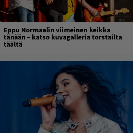
Eppu Normaalin viimeinen keikka
tänään – katso kuvagalleria torstailta
täältä