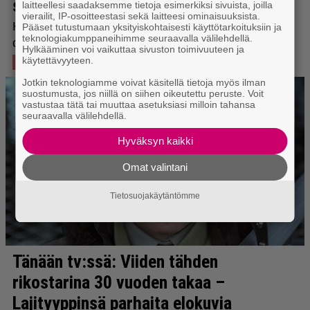
laitteellesi saadaksemme tietoja esimerkiksi sivuista, joilla
vierailit, IP-osoitteestasi sekä laitteesi ominaisuuksista.
Pääset tutustumaan yksityiskohtaisesti käyttötarkoituksiin ja
teknologiakumppaneihimme seuraavalla välilehdellä.
Hylkääminen voi vaikuttaa sivuston toimivuuteen ja
käytettävyyteen.
Jotkin teknologiamme voivat käsitellä tietoja myös ilman
suostumusta, jos niillä on siihen oikeutettu peruste. Voit
vastustaa tätä tai muuttaa asetuksiasi milloin tahansa
seuraavalla välilehdellä.
Hyväksyn kaikki
Omat valintani
Tietosuojakäytäntömme