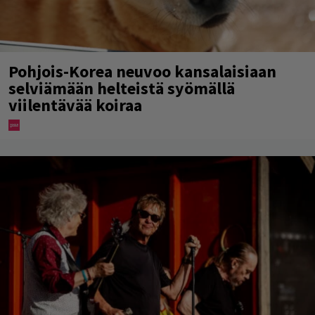
Pohjois-Korea neuvoo kansalaisiaan
selviämään helteistä syömällä
viilentävää koiraa