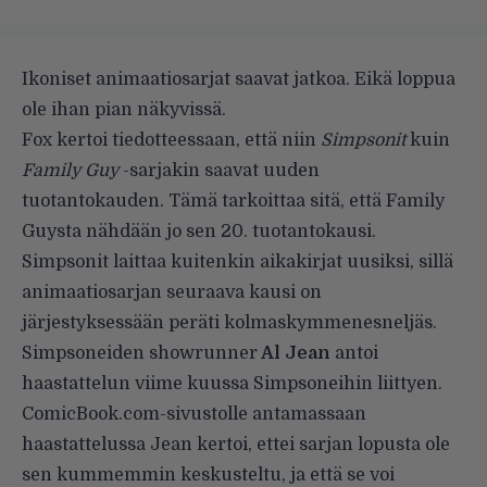
Ikoniset animaatiosarjat saavat jatkoa. Eikä loppua
ole ihan pian näkyvissä.
Fox kertoi tiedotteessaan, että niin
Simpsonit
kuin
Family Guy
-sarjakin saavat uuden
tuotantokauden. Tämä tarkoittaa sitä, että Family
Guysta nähdään jo sen 20. tuotantokausi.
Simpsonit laittaa kuitenkin aikakirjat uusiksi, sillä
animaatiosarjan seuraava kausi on
järjestyksessään peräti kolmaskymmenesneljäs.
Simpsoneiden showrunner
Al Jean
antoi
haastattelun viime kuussa Simpsoneihin liittyen.
ComicBook.com-sivustolle antamassaan
haastattelussa Jean kertoi, ettei sarjan lopusta ole
sen kummemmin keskusteltu, ja että se voi