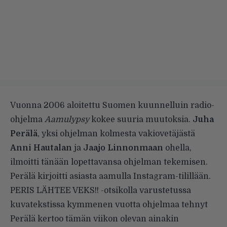
Vuonna 2006 aloitettu
Suomen kuunnelluin radio-
ohjelma
Aamulypsy
kokee suuria muutoksia.
Juha
Perälä
, yksi ohjelman kolmesta vakiovetäjästä
Anni Hautalan
ja
Jaajo Linnonmaan
ohella,
ilmoitti tänään lopettavansa ohjelman tekemisen.
Perälä kirjoitti asiasta aamulla Instagram-tilillään.
PERIS LÄHTEE VEKS!! -otsikolla varustetussa
kuvatekstissa kymmenen vuotta ohjelmaa tehnyt
Perälä kertoo tämän viikon olevan ainakin