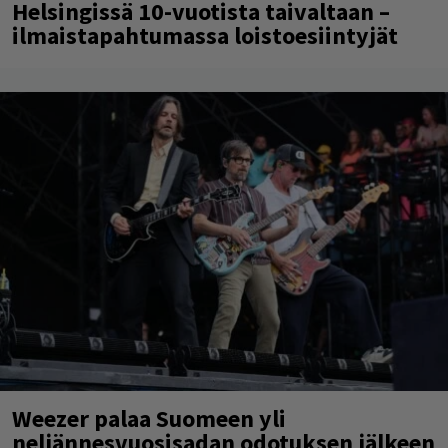
Helsingissä 10-vuotista taivaltaan –
ilmaistapahtumassa loistoesiintyjät
Weezer palaa Suomeen yli
neljännesvuosisadan odotuksen jälkeen