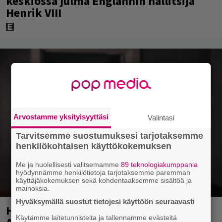
keskiössä julma Englannin hallitsija
Henrik VIII
Arvostamme yksityisyyttäsi
Valintasi
Tarvitsemme suostumuksesi tarjotaksemme
henkilökohtaisen käyttökokemuksen
Me ja huolellisesti valitsemamme
89 teknologiakumppania
hyödynnämme henkilötietoja tarjotaksemme paremman
käyttäjäkokemuksen sekä kohdentaaksemme sisältöä ja
mainoksia.
Hyväksymällä suostut tietojesi käyttöön seuraavasti
Huomenna se ilmestyy – CMX:stä tutun
Käytämme laitetunnisteita ja tallennamme evästeitä