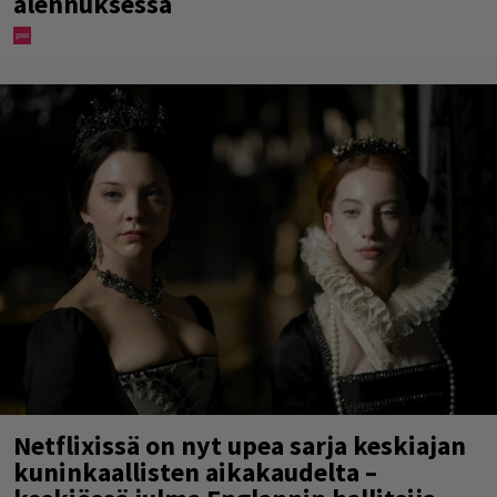
alennuksessa
Netflixissä on nyt upea sarja keskiajan
kuninkaallisten aikakaudelta –