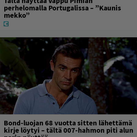
Tältä näyttää Vappu Pimiän
perhelomalla Portugalissa – ”Kaunis
mekko”
Bond-luojan 68 vuotta sitten lähettämä
kirje löytyi – tältä 007-hahmon piti alun