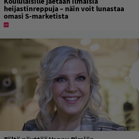
Koululaisille jaetaan ilmaisia
heijastinreppuja – näin voit lunastaa
omasi S-marketista