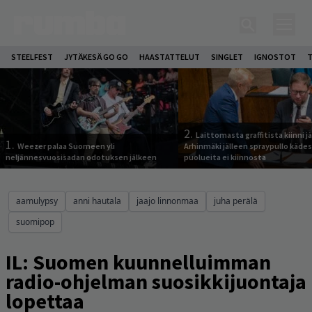
STEELFEST
JYTÄKESÄ GO GO
HAASTATTELUT
SINGLET
IGNOSTOT
T
2.
Laittomasta graffitista kiinni 
1.
Weezer palaa Suomeen yli
Arhinmäki jälleen spraypullo kädes
neljännesvuosisadan odotuksen jälkeen
puolueita ei kiinnosta
aamulypsy
anni hautala
jaajo linnonmaa
juha perälä
suomipop
IL: Suomen kuunnelluimman
radio-ohjelman suosikkijuontaja
lopettaa