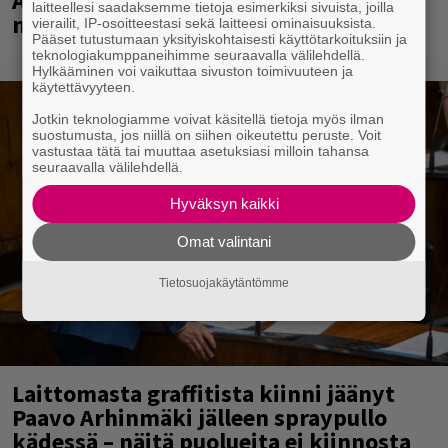
A.W. Yrjänän uutuusalbumi om
laitteellesi saadaksemme tietoja esimerkiksi sivuista, joilla
mammuttimainen kokonaisuus
vierailit, IP-osoitteestasi sekä laitteesi ominaisuuksista.
Pääset tutustumaan yksityiskohtaisesti käyttötarkoituksiin ja
teknologiakumppaneihimme seuraavalla välilehdellä.
Hylkääminen voi vaikuttaa sivuston toimivuuteen ja
käytettävyyteen.
Jotkin teknologiamme voivat käsitellä tietoja myös ilman
suostumusta, jos niillä on siihen oikeutettu peruste. Voit
vastustaa tätä tai muuttaa asetuksiasi milloin tahansa
seuraavalla välilehdellä.
Hyväksyn kaikki
Omat valintani
Tietosuojakäytäntömme
Laittomasta graffitista kiinni jäänyt
Paavo Arhinmäki jälleen spraypullo
kädessä – näitä puolueita ei kiinnosta