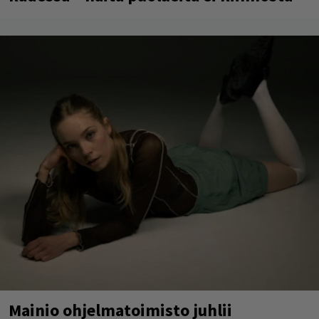
Mainio ohjelmatoimisto juhlii