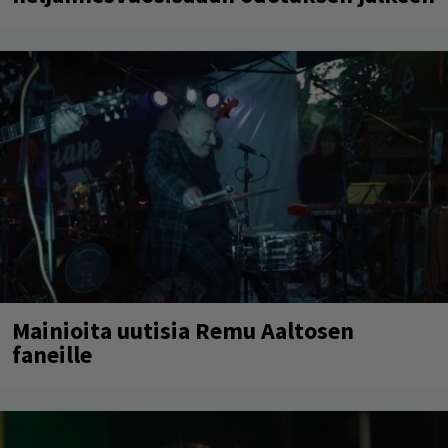
Mainioita uutisia Remu Aaltosen
faneille