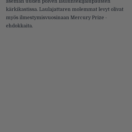
aseman uuden polven lauluntekijälupausten
kärkikastissa. Laulajattaren molemmat levyt olivat
myös ilmestymisvuosinaan Mercury Prize -
ehdokkaita.