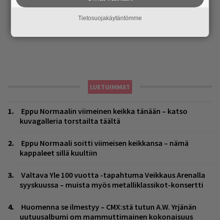
Tietosuojakäytäntömme
LUETUIMMAT
Eppu Normaalin viimeinen keikka tänään – katso
kuvagalleria torstailta täältä
Eppu Normaali soitti viimeisen keikkansa – nämä
kappaleet sillä kuultiin
Valtava Yle 100 vuotta -tapahtuma Veikkaus Arenalla
syyskuussa – muista myös metalliklassikot-konsertti
Huomenna se ilmestyy – CMX:stä tutun A.W. Yrjänän
uutuusalbumi om mammuttimainen kokonaisuus