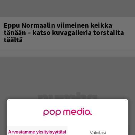
Eppu Normaalin viimeinen keikka
tänään – katso kuvagalleria torstailta
täältä
Arvostamme yksityisyyttäsi
Valintasi