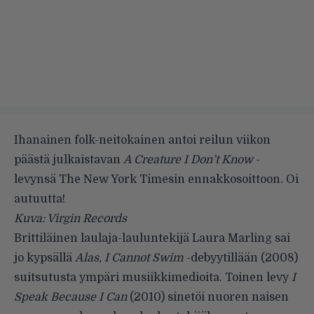
Ihanainen folk-neitokainen antoi reilun viikon
päästä julkaistavan
A Creature I Don’t Know
-
levynsä The New York Timesin ennakkosoittoon. Oi
autuutta!
Kuva: Virgin Records
Brittiläinen laulaja-lauluntekijä
Laura Marling
sai
jo kypsällä
Alas, I Cannot Swim
-debyytillään (2008)
suitsutusta ympäri musiikkimedioita. Toinen levy
I
Speak Because I Can
(2010) sinetöi nuoren naisen