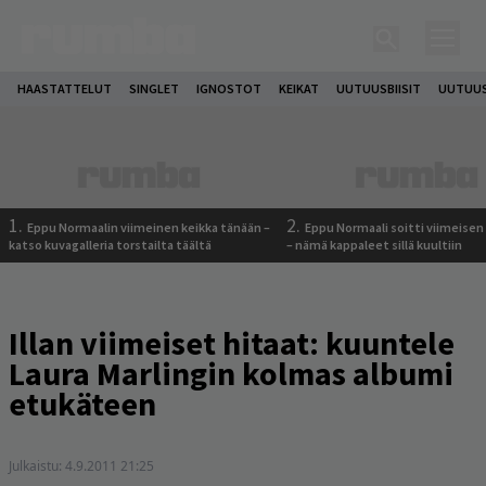
HAASTATTELUT
SINGLET
IGNOSTOT
KEIKAT
UUTUUSBIISIT
UUTUUS
1.
2.
Eppu Normaalin viimeinen keikka tänään –
Eppu Normaali soitti viimeisen
katso kuvagalleria torstailta täältä
– nämä kappaleet sillä kuultiin
Illan viimeiset hitaat: kuuntele
Laura Marlingin kolmas albumi
etukäteen
Julkaistu:
4.9.2011 21:25