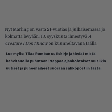
Nyt Marling on vasta 21-vuotias ja julkaisemassa jo
kolmatta levyään. 13. syyskuuta ilmestyvä
A
Creature I Don’t Know
on kuunneltavana
täällä
.
Lue myös:
Tilaa Rumban uutiskirje ja tiedät mistä
kahvitauolla puhutaan! Nappaa ajankohtaiset musiikin
uutiset ja puheenaiheet suoraan sähköpostiin tästä.