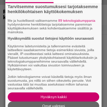
Tarvitsemme suostumuksesi tarjotaksemme
Rushin Neil Peartista ilmestyy ensi
henkilökohtaisen käyttökokemuksen
kuussa dokumentti
Me ja huolellisesti valitsemamme
89 teknologiakumppania
hyödynnämme henkilötietoja tarjotaksemme paremman
käyttäjäkokemuksen sekä kohdentaaksemme sisältöä ja
mainoksia.
Hyväksymällä suostut tietojesi käyttöön seuraavasti
Käytämme laitetunnisteita ja tallennamme evästeitä
laitteellesi saadaksemme tietoja esimerkiksi sivuista, joilla
vierailit, IP-osoitteestasi sekä laitteesi ominaisuuksista.
Pääset tutustumaan yksityiskohtaisesti käyttötarkoituksiin ja
teknologiakumppaneihimme seuraavalla välilehdellä.
Hylkääminen voi vaikuttaa sivuston toimivuuteen ja
käytettävyyteen.
Jotkin teknologiamme voivat käsitellä tietoja myös ilman
suostumusta, jos niillä on siihen oikeutettu peruste. Voit
vastustaa tätä tai muuttaa asetuksiasi milloin tahansa
seuraavalla välilehdellä.
Hyväksyn kaikki
Omat valintani