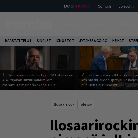
Como.fi
Episodi.fi
ETUSIVU
UUTISET
HAASTAT
HAASTATTELUT
SINGLET
IGNOSTOT
JYTÄKESÄ GO GO
KEIKAT
STEE
1.
2.
Huomenna se ilmestyy – CMX:stä tutun
Laittomasta graffitista kiinni 
A.W. Yrjänän uutuusalbumi om
Arhinmäki jälleen spraypullo kädes
mammuttimainen kokonaisuus
puolueita ei kiinnosta
Ilosaarirock
alesso
Ilosaarirocki