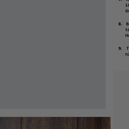
1
i
B
ta
H
T
n