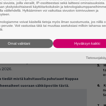
i sivuista, joilla vierailit, IP-osoitteestasi sekä laitteesi ominaisuuksista
n
an yksityiskohtaisesti käyttötarkoituksiin ja teknologiakumppaneihimm
la välilehdellä. Hylkääminen voi vaikuttaa sivuston toimivuuteen ja
H
yyteen.
A
knologiamme voivat käsitellä tietoja myös ilman suostumusta, jos niillä o
m
u peruste. Voit vastustaa tätä tai muuttaa asetuksiasi milloin tahansa se
lä.
L
P
– Suomen sinkkulistalla tehtiin historiaa
Omat valintani
Hyväksyn kaikki
k
kohtaisiin aikatauluihin voi tutustua
M
täällä
. Suomen suurimpiin
Tietosuojak
 Ilosaarirockia juhlitaan Joensuun
H
a 2026.
t
o
ja tiedät mistä kahvitauolla puhutaan! Nappaa
K
puheenaiheet suoraan sähköpostiin tästä.
n
S
M