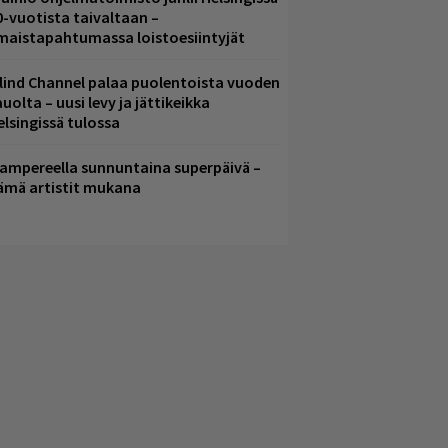
0-vuotista taivaltaan –
lmaistapahtumassa loistoesiintyjät
lind Channel palaa puolentoista vuoden
uolta – uusi levy ja jättikeikka
elsingissä tulossa
ampereella sunnuntaina superpäivä –
ämä artistit mukana