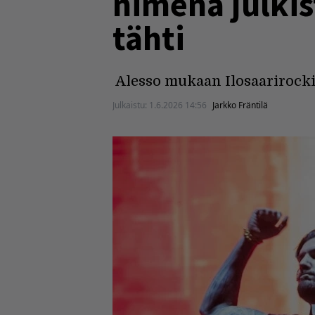
nimenä julkis
tähti
Alesso mukaan Ilosaarirocki
Julkaistu:
1.6.2026 14:56
Jarkko Fräntilä