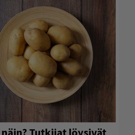
näin? Tutkijat löysivät