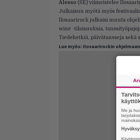
Alesso
(SE) viimeistelee Ilosaari
Julkaisun myötä myös festivaalin 
Ilosaarirock julkaisi muuta ohje
wine -tilaisuuksia, tanssityöpajo
Tiedehetkiä, päivätansseja sekä 
Lue myös:
Ilosaarirockin ohjelmaan
Ar
Tarvit
käytt
Me ja huo
tarjotak
mainoksi
Hyväksym
Käytämme 