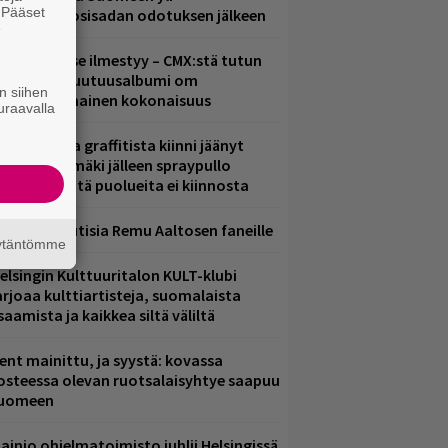
. Pääset
eljännesvuosisadan odotuksen jälkeen
e
uomenna se ilmestyy – CMX:stä tutun
.W. Yrjänän uutuusalbumi om
n siihen
ammuttimainen kokonaisuus
uraavalla
aittomasta graffitista kiinni jäänyt
aavo Arhinmäki jälleen spraypullo
ädessä – näitä puolueita ei kiinnosta
ainioita uutisia Remu Aaltosen faneille
äytäntömme
elsingin Kulttuuritalon KULT-klubi
arjoaa kulttiartisteja, suomalaista
saamista ja kaikkea siltä väliltä
ent mainittu, ja syystä: kovassa
osteessa olevan ruotsalaisyhtye saapuu
uomeen
ainio ohjelmatoimisto juhlii Helsingissä