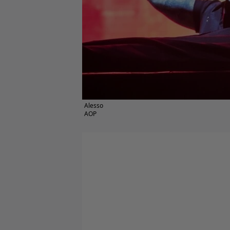
Alesso
AOP