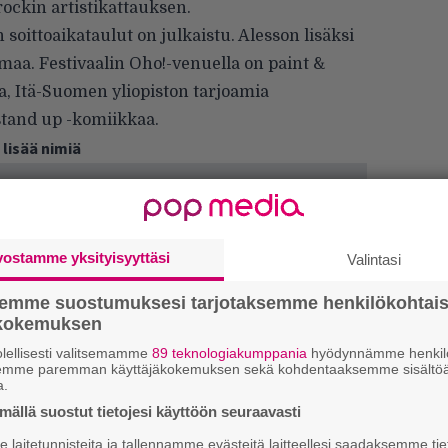
rockin artistikattauksen.
soittoaikataulut on julkaistu. Alesson lisäksi
lmaa. Festivaalin Oho!-venuella on paint &
ja, Itä-Suomen yliopiston tarjoamia
stand up -komiikkaa.
 lisää nimiä
vostamme yksityisyyttäsi
Valintasi
semme suostumuksesi tarjotaksemme henkilökohtai
ökokemuksen
lellisesti valitsemamme
89 teknologiakumppania
hyödynnämme henkilö
semme paremman käyttäjäkokemuksen sekä kohdentaaksemme sisältöä
a.
ällä suostut tietojesi käyttöön seuraavasti
W
laitetunnisteita ja tallennamme evästeitä laitteellesi saadaksemme tie