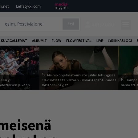
i.net
Leffatykki.com
Etsi
KIRJAUDU
KUVAGALLERIAT
ALBUMIT
FLOW
FLOW FESTIVAL
LIVE
LYRIIKKABLOGI
5.
Mainio ohjelmatoimisto juhlii Helsingissä
6.
een yli
10-vuotista taivaltaan – ilmaistapahtumassa
Tamper
odotuksen jälkeen
loistoesiintyjät
nämä arti
imeisenä