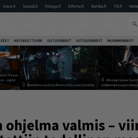
Voice.fi
Soundi.fi
Pelaaja.fi
Inferno.fi
Rumba.fi
Tilt.fi
Metel
TELUT
ARVIOT
LIVE
KOLUMNIT
PODCAST
LFEST
KATUKULTTUURI
UUTUUSBIISIT
UUTUUSVIDEOT
MUSIIKKIVIDEOT
jäänyt Paavo
4.
sä – näitä
Weezer palaa Suom
3.
Mainioita uutisia Remu Aaltosen faneille
neljännesvuosisadan 
n ohjelma valmis – vi