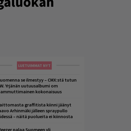
egaluokan
LUETUIMMAT NYT
uomenna se ilmestyy – CMX:stä tutun
.W. Yrjänän uutuusalbumi om
ammuttimainen kokonaisuus
aittomasta graffitista kiinni jäänyt
aavo Arhinmäki jälleen spraypullo
ädessä – näitä puolueita ei kiinnosta
eezer palaa Suomeen yli