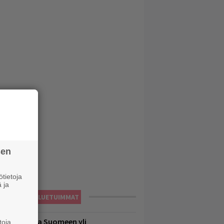
sen
tietoja
 ja
LUETUIMMAT
eezer palaa Suomeen yli
toja