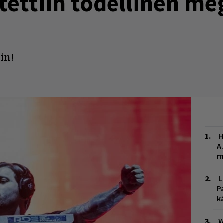
tettiin todellinen m
in!
H
A
m
L
P
k
W