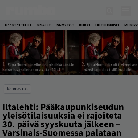
HAASTATTELUT
SINGLET
IGNOSTOT
KEIKAT
UUTUUSBIISIT
MUSIIKK
1.
2.
Eppu Normaalin viimeinen keikka tänään –
Eppu Normaali soitti viimeisen
katso kuvagalleria torstailta täältä
– nämä kappaleet sillä kuultiin
Koronavirus
Iltalehti: Pääkaupunkiseudun
yleisötilaisuuksia ei rajoiteta
30. päivä syyskuuta jälkeen –
Varsinais-Suomessa palataan