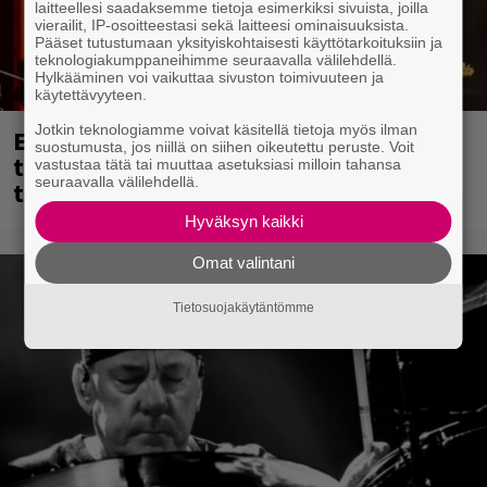
laitteellesi saadaksemme tietoja esimerkiksi sivuista, joilla
vierailit, IP-osoitteestasi sekä laitteesi ominaisuuksista.
Pääset tutustumaan yksityiskohtaisesti käyttötarkoituksiin ja
teknologiakumppaneihimme seuraavalla välilehdellä.
Hylkääminen voi vaikuttaa sivuston toimivuuteen ja
käytettävyyteen.
Jotkin teknologiamme voivat käsitellä tietoja myös ilman
Eppu Normaalin viimeinen keikka
suostumusta, jos niillä on siihen oikeutettu peruste. Voit
tänään – katso kuvagalleria torstailta
vastustaa tätä tai muuttaa asetuksiasi milloin tahansa
seuraavalla välilehdellä.
täältä
Hyväksyn kaikki
Omat valintani
Tietosuojakäytäntömme