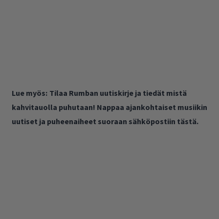
Lue myös:
Tilaa Rumban uutiskirje ja tiedät mistä
kahvitauolla puhutaan! Nappaa ajankohtaiset musiikin
uutiset ja puheenaiheet suoraan sähköpostiin tästä.