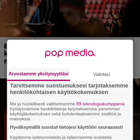
Eppu Normaali soitti viimeisen
konserttinsa koskaan – Yle Areenassa
nyt dokumentti bändistä
Arvostamme yksityisyyttäsi
Valintasi
Tarvitsemme suostumuksesi tarjotaksemme
henkilökohtaisen käyttökokemuksen
Me ja huolellisesti valitsemamme
89 teknologiakumppania
hyödynnämme henkilötietoja tarjotaksemme paremman
käyttäjäkokemuksen sekä kohdentaaksemme sisältöä ja
mainoksia.
Hyväksymällä suostut tietojesi käyttöön seuraavasti
Käytämme laitetunnisteita ja tallennamme evästeitä