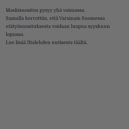
Maskisuositus pysyy yhä voimassa.
Samalla kerrottiin, että Varsinais-Suomessa
etätyösuosituksesta voidaan luopua syyskuun
lopussa.
Lue lisää Iltalehden uutisesta
täältä
.