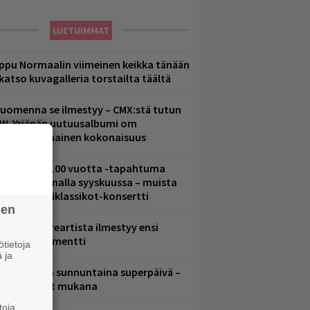
LUETUIMMAT
ppu Normaalin viimeinen keikka tänään
 katso kuvagalleria torstailta täältä
uomenna se ilmestyy – CMX:stä tutun
.W. Yrjänän uutuusalbumi om
ammuttimainen kokonaisuus
altava Yle 100 vuotta -tapahtuma
eikkaus Arenalla syyskuussa – muista
yös metalliklassikot-konsertti
sen
ushin Neil Peartista ilmestyy ensi
uussa dokumentti
tietoja
 ja
ampereella sunnuntaina superpäivä –
ämä artistit mukana
toja