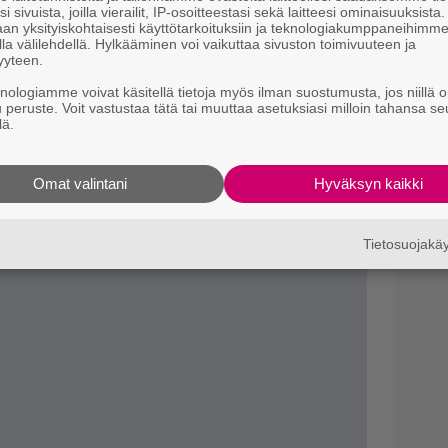
M
i sivuista, joilla vierailit, IP-osoitteestasi sekä laitteesi ominaisuuksista
aa biisin video alta. Myös viime vuonna
an yksityiskohtaisesti käyttötarkoituksiin ja teknologiakumppaneihimm
1
la välilehdellä. Hylkääminen voi vaikuttaa sivuston toimivuuteen ja
i
tifysta
.
yyteen.
knologiamme voivat käsitellä tietoja myös ilman suostumusta, jos niillä o
B
u peruste. Voit vastustaa tätä tai muuttaa asetuksiasi milloin tahansa se
k
lä.
Omat valintani
Hyväksyn kaikki
Tietosuojak