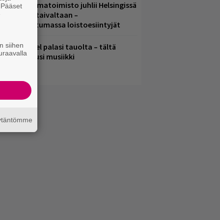
ainio ohjelmatoimisto juhlii Helsingissä
. Pääset
e
0-vuotista taivaltaan –
lmaistapahtumassa loistoesiintyjät
n siihen
lind Channel palasi tauolta – tältä
uraavalla
uulostaa uusi musiikki
äytäntömme