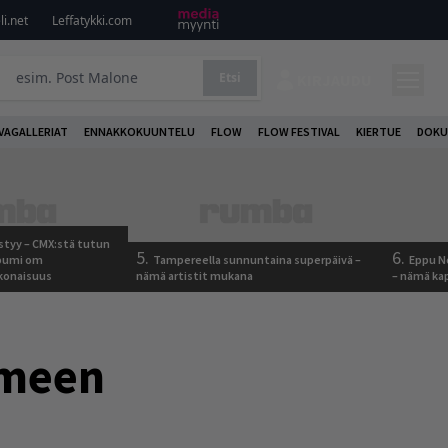
i.net
Leffatykki.com
Etsi
KIRJAUDU
VAGALLERIAT
ENNAKKOKUUNTELU
FLOW
FLOW FESTIVAL
KIERTUE
DOKU
tyy – CMX:stä tutun
5.
6.
lbumi om
Tampereella sunnuntaina superpäivä –
Eppu No
onaisuus
nämä artistit mukana
– nämä kap
omeen