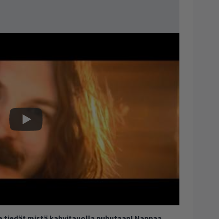
ja tiedät mistä kahvitauolla puhutaan! Nappaa