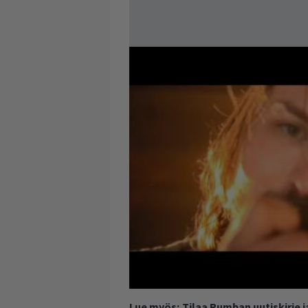
Lue myös:
Tilaa Rumban uutiskirje 