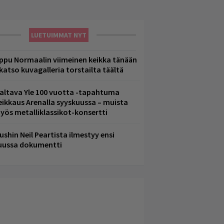
LUETUIMMAT NYT
ppu Normaalin viimeinen keikka tänään
 katso kuvagalleria torstailta täältä
altava Yle 100 vuotta -tapahtuma
eikkaus Arenalla syyskuussa – muista
yös metalliklassikot-konsertti
ushin Neil Peartista ilmestyy ensi
uussa dokumentti