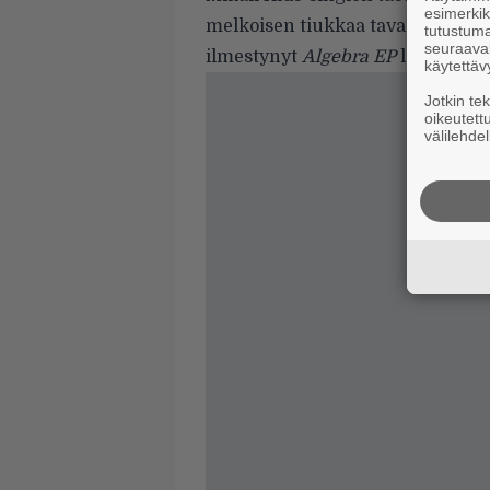
esimerkiks
melkoisen tiukkaa tavaraa. Tsekk
tutustuma
seuraaval
ilmestynyt
Algebra EP
löytyy
Spo
käytettäv
Jotkin te
oikeutett
välilehdel