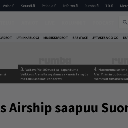
Voice.fi
Soundi.fi
Pelaaja.fi
Inferno.fi
Rumba.fi
Tilt.fi
Metel
TELUT
ARVIOT
LIVE
KOLUMNIT
PODCAST
VIDEOT
LYRIIKKABLOGI
MUSIIKKIVIDEOT
BABYFACE
JYTÄKESÄ GO GO
KU
3.
4.
Valtava Yle 100 vuotta -tapahtuma
Huomenna se ilmes
ensi
Veikkaus Arenalla syyskuussa – muista myös
A.W. Yrjänän uutuusa
metalliklassikot-konsertti
mammuttimainen kok
s Airship saapuu Su