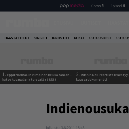
Como.fi
Episodi.fi
ETUSIVU
UUTISET
HAASTAT
HAASTATTELUT
SINGLET
IGNOSTOT
KEIKAT
UUTUUSBIISIT
UUTUUS
1.
2.
Eppu Normaalin viimeinen keikka tänään –
Rushin Neil Peartista ilmestyy 
katso kuvagalleria torstailta täältä
kuussa dokumentti
Indienousuka
Julkaistu:
3.8.2011 18:48