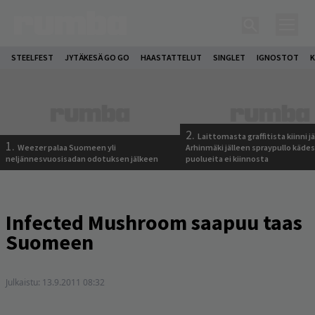
STEELFEST
JYTÄKESÄ GO GO
HAASTATTELUT
SINGLET
IGNOSTOT
K
2.
Laittomasta graffitista kiinni 
1.
Weezer palaa Suomeen yli
Arhinmäki jälleen spraypullo kädes
neljännesvuosisadan odotuksen jälkeen
puolueita ei kiinnosta
Infected Mushroom saapuu taas
Suomeen
Julkaistu:
13.9.2011 08:32