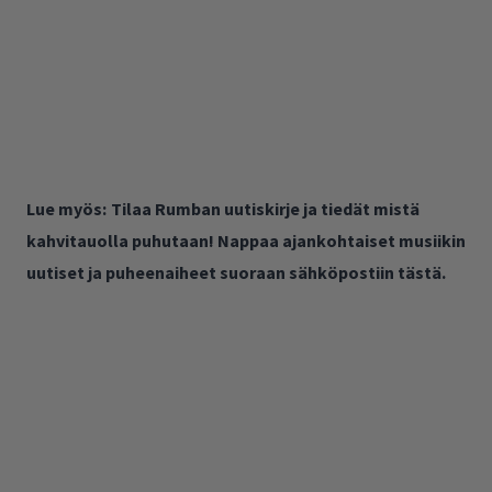
Lue myös:
Tilaa Rumban uutiskirje ja tiedät mistä
kahvitauolla puhutaan! Nappaa ajankohtaiset musiikin
uutiset ja puheenaiheet suoraan sähköpostiin tästä.