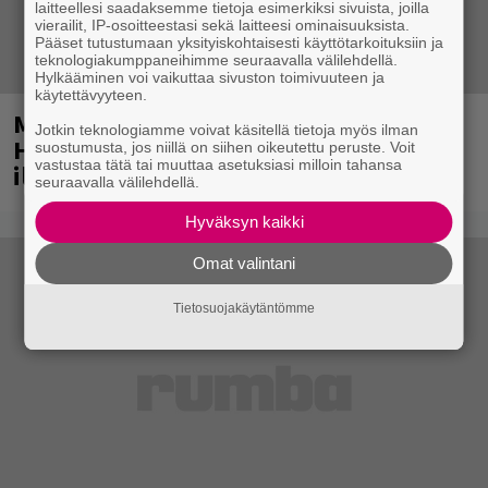
laitteellesi saadaksemme tietoja esimerkiksi sivuista, joilla
vierailit, IP-osoitteestasi sekä laitteesi ominaisuuksista.
Pääset tutustumaan yksityiskohtaisesti käyttötarkoituksiin ja
teknologiakumppaneihimme seuraavalla välilehdellä.
Hylkääminen voi vaikuttaa sivuston toimivuuteen ja
käytettävyyteen.
Mainio ohjelmatoimisto juhlii
Jotkin teknologiamme voivat käsitellä tietoja myös ilman
Helsingissä 10-vuotista taivaltaan –
suostumusta, jos niillä on siihen oikeutettu peruste. Voit
vastustaa tätä tai muuttaa asetuksiasi milloin tahansa
ilmaistapahtumassa loistoesiintyjät
seuraavalla välilehdellä.
Hyväksyn kaikki
Omat valintani
Tietosuojakäytäntömme