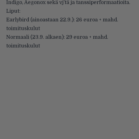
Indigo, Aegonox sekä vj’tä ja tanssiperformaatioita.
Liput:
Earlybird (ainoastaan 22.9.): 26 euroa + mahd.
toimituskulut
Normaali (23.9. alkaen): 29 euroa + mahd.
toimituskulut