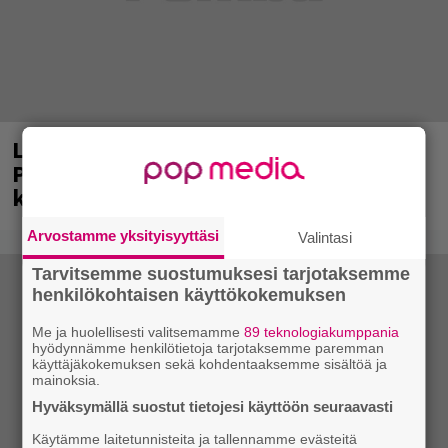
Laittomasta graffitista kiinni jäänyt
Paavo Arhinmäki jälleen spraypullo
kädessä – näitä puolueita ei kiinnosta
Arvostamme yksityisyyttäsi
Valintasi
Tarvitsemme suostumuksesi tarjotaksemme
henkilökohtaisen käyttökokemuksen
Me ja huolellisesti valitsemamme
89 teknologiakumppania
hyödynnämme henkilötietoja tarjotaksemme paremman
käyttäjäkokemuksen sekä kohdentaaksemme sisältöä ja
mainoksia.
Hyväksymällä suostut tietojesi käyttöön seuraavasti
Käytämme laitetunnisteita ja tallennamme evästeitä