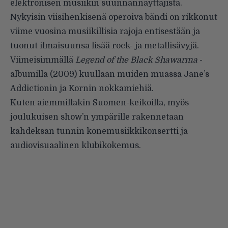
elektronisen musiikin suunnannäyttäjistä.
Nykyisin viisihenkisenä operoiva bändi on rikkonut
viime vuosina musiikillisia rajoja entisestään ja
tuonut ilmaisuunsa lisää rock- ja metallisävyjä.
Viimeisimmällä
Legend of the Black Shawarma
-
albumilla (2009) kuullaan muiden muassa Jane’s
Addictionin ja Kornin nokkamiehiä.
Kuten aiemmillakin Suomen-keikoilla, myös
joulukuisen show’n ympärille rakennetaan
kahdeksan tunnin konemusiikkikonsertti ja
audiovisuaalinen klubikokemus.