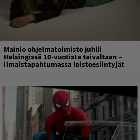
Mainio ohjelmatoimisto juhlii
Helsingissä 10-vuotista taivaltaan –
ilmaistapahtumassa loistoesiintyjät