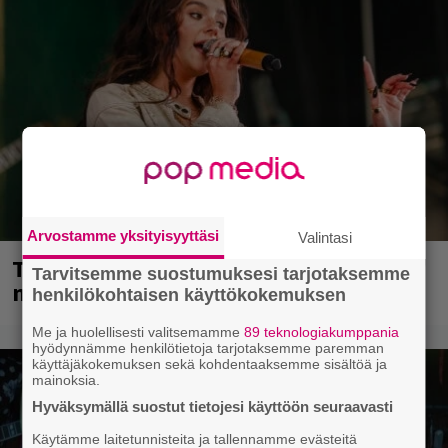
Arvostamme yksityisyyttäsi
Valintasi
Tampereella sunnuntaina superpäivä –
Tarvitsemme suostumuksesi tarjotaksemme
nämä artistit mukana
henkilökohtaisen käyttökokemuksen
Me ja huolellisesti valitsemamme
89 teknologiakumppania
hyödynnämme henkilötietoja tarjotaksemme paremman
käyttäjäkokemuksen sekä kohdentaaksemme sisältöä ja
mainoksia.
Hyväksymällä suostut tietojesi käyttöön seuraavasti
Käytämme laitetunnisteita ja tallennamme evästeitä