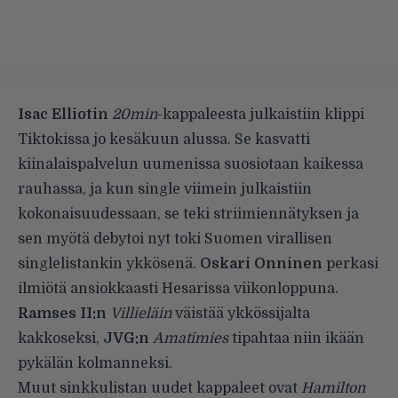
Isac Elliotin
20min
-kappaleesta julkaistiin klippi
Tiktokissa jo kesäkuun alussa. Se kasvatti
kiinalaispalvelun uumenissa suosiotaan kaikessa
rauhassa, ja kun single viimein julkaistiin
kokonaisuudessaan, se teki striimiennätyksen ja
sen myötä debytoi nyt toki Suomen virallisen
singlelistankin ykkösenä.
Oskari Onninen
perkasi
ilmiötä ansiokkaasti
Hesarissa viikonloppuna.
Ramses II:n
Villieläin
väistää ykkössijalta
kakkoseksi,
JVG:n
Amatimies
tipahtaa niin ikään
pykälän kolmanneksi.
Muut sinkkulistan uudet kappaleet ovat
Hamilton