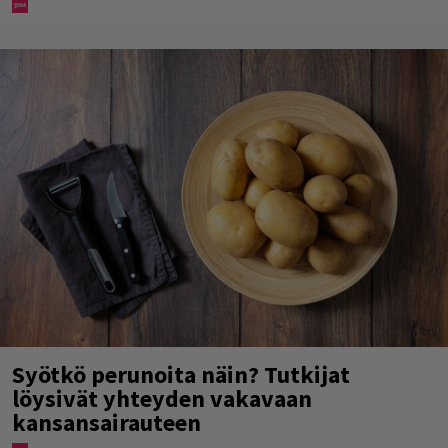
Syötkö perunoita näin? Tutkijat
löysivät yhteyden vakavaan
kansansairauteen