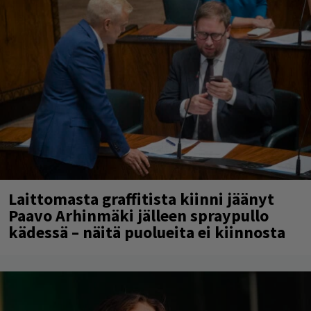
Laittomasta graffitista kiinni jäänyt
Paavo Arhinmäki jälleen spraypullo
kädessä – näitä puolueita ei kiinnosta