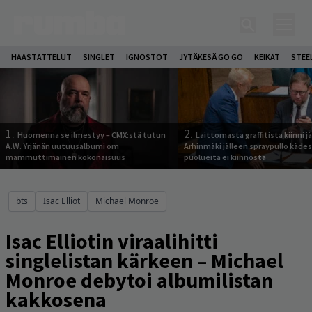
HAASTATTELUT
SINGLET
IGNOSTOT
JYTÄKESÄ GO GO
KEIKAT
STEE
1.
2.
Huomenna se ilmestyy – CMX:stä tutun
Laittomasta graffitista kiinni 
A.W. Yrjänän uutuusalbumi om
Arhinmäki jälleen spraypullo kädes
mammuttimainen kokonaisuus
puolueita ei kiinnosta
bts
Isac Elliot
Michael Monroe
Isac Elliotin viraalihitti
singlelistan kärkeen – Michael
Monroe debytoi albumilistan
kakkosena