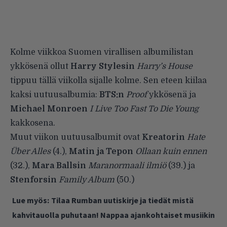
Kolme viikkoa Suomen virallisen albumilistan
ykkösenä ollut
Harry Stylesin
Harry’s House
tippuu tällä viikolla sijalle kolme. Sen eteen kiilaa
kaksi uutuusalbumia:
BTS:n
Proof
ykkösenä ja
Michael Monroen
I Live Too Fast To Die Young
kakkosena.
Muut viikon uutuusalbumit ovat
Kreatorin
Hate
Über Alles
(4.),
Matin ja Tepon
Ollaan kuin ennen
(32.),
Mara Ballsin
Maranormaali ilmiö
(39.) ja
Stenforsin
Family Album
(50.)
Lue myös:
Tilaa Rumban uutiskirje ja tiedät mistä
kahvitauolla puhutaan! Nappaa ajankohtaiset musiikin