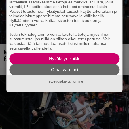
laitteellesi saadaksemme tietoja esimerkiksi sivuista, joilla
vierailit, IP-osoitteestasi sekä laitteesi ominaisuuksista.
Pääset tutustumaan yksityiskohtaisesti käyttötarkoituksiin ja
teknologiakumppaneihimme seuraavalla välilehdellä.
Hylkääminen voi vaikuttaa sivuston toimivuuteen ja
käytettävyyteen.
Jotkin teknologiamme voivat käsitellä tietoja myös ilman
suostumusta, jos niillä on siihen oikeutettu peruste. Voit
vastustaa tätä tai muuttaa asetuksiasi milloin tahansa
seuraavalla välilehdellä.
Mainioita uutisia Remu Aaltosen
faneille
Hyväksyn kaikki
Omat valintani
Tietosuojakäytäntömme