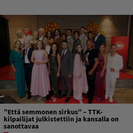
”Että semmonen sirkus” – TTK-
kilpailijat julkistettiin ja kansalla on
sanottavaa